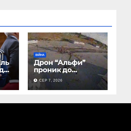
ВІЙНА
иль
Дрон “Альфи”
 до
проник до
Донецького
СЕР 7, 2026
аеропорту та
спалив “Шахед”
ще до запуску