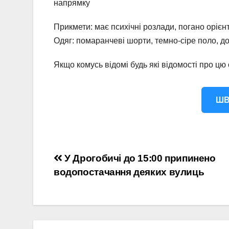
напрямку
Прикмети: має психічні розлади, погано орієнт
Одяг: помаранчеві шорти, темно-сіре поло, д
Якщо комусь відомі будь які відомості про ц
ШВ
Навігація
У Дрогобичі до 15:00 припинено
водопостачання деяких вулиць
записів