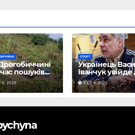
БИЧЧИНА
СПОРТ
Дрогобиччині
Українець Вас
 час пошуків
Іванчук увійде
вили тіло
Зали світової
 8, 2026
СЕР 8, 2026
клого чоловіка
шахової слави
obychyna