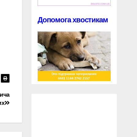
Допомога хвостикам
бича
их