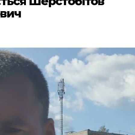
ється Шерстобітов
ович