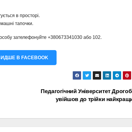
ується в просторі.
омашні тапочки.
ю особу зателефонуйте +380673341030 або 102.
ИДШЕ В FACEBOOK
Педагогічний Університет Дрого
увійшов до трійки найкращ