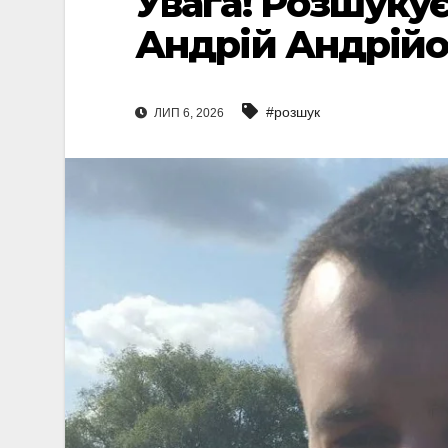
Увага! Розшуку
Андрій Андрій
#розшук
ЛИП 6, 2026