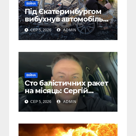
ВІЙНА
Під Єкатеринбургом
вибухнув автомобіль
голови компанії-
СЕР 5, 2026
ADMIN
виробника дронів
“Упир” – перші
подробиці
ВІЙНА
Сто балістичних ракет
на місяць: Сергій
“Флеш” закликав
СЕР 5, 2026
ADMIN
українців готуватися
до гіршого