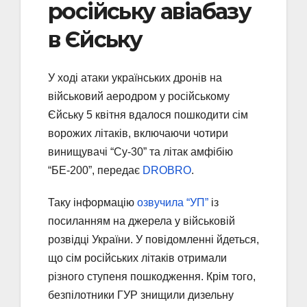
російську авіабазу
в Єйську
У ході атаки українських дронів на
військовий аеродром у російському
Єйську 5 квітня вдалося пошкодити сім
ворожих літаків, включаючи чотири
винищувачі “Су-30” та літак амфібію
“БЕ-200”, передає
DROBRO
.
Таку інформацію
озвучила “УП”
із
посиланням на джерела у військовій
розвідці України. У повідомленні йдеться,
що сім російських літаків отримали
різного ступеня пошкодження. Крім того,
безпілотники ГУР знищили дизельну