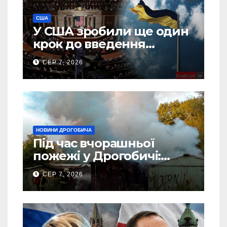
США
У США зробили ще один
крок до введення
“пекельних санкцій”
СЕР 7, 2026
проти Росії
НОВИНИ ДРОГОБИЧА
Під час вчорашньої
пожежі у Дрогобичі:
“врятовано” 4 гаражі
СЕР 7, 2026
(Відео)