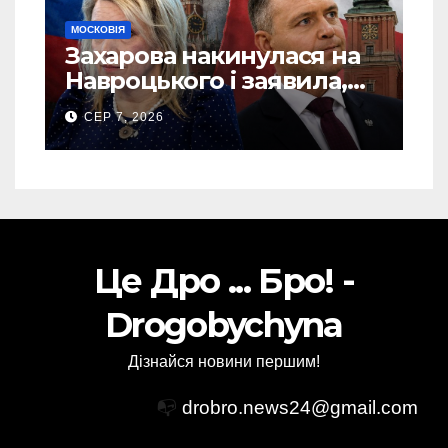
МОСКОВІЯ
Захарова накинулася на
Навроцького і заявила,
що Польща зобов’язана
СЕР 7, 2026
існуванням Сталіну
Це Дро ... Бро! -
Drogobychyna
Дізнайся новини першим!
📭
drobro.news24@gmail.com