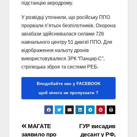
підстанцію аеродрому.
У розвідці уточнили, що російську ППО
прорвали п’ятьох безпілотників. Охорона
авіабази здійснювалася силами 726
навчального центру 51 дивізії ППО. Для
відображення нальоту дронів
використовувалися ЗРК “Панцир-С”,
стрілецька зброя та системи РЕБ.
Вподобайте нас у FACEBOOK
щоб нічого не пропускати ?
Навігація
МАГАТЕ
ГУР висадив
заявило про
десант у РФ,