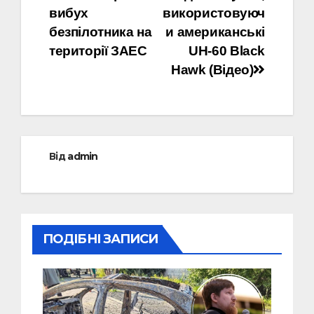
записів
вибух
використовуюч
безпілотника на
и американські
території ЗАЕС
UH-60 Black
Hawk (Відео)
Від
admin
ПОДІБНІ ЗАПИСИ