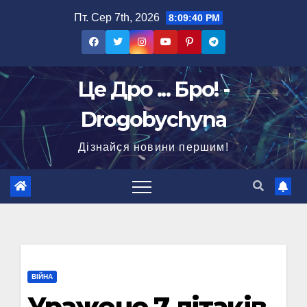
Перейти
Пт. Сер 7th, 2026
8:09:41 PM
до
вмісту
Це Дро ... Бро! -
Drogobychyna
Дізнайся новини першим!
ВІЙНА
Уражено 7 літаків,