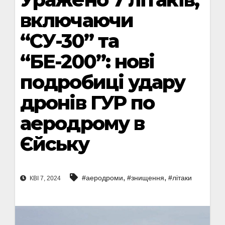
включаючи
“СУ-30” та
“БЕ-200”: нові
подробиці удару
дронів ГУР по
аеродрому в
Єйську
,
,
#аеродроми
#знищення
#літаки
КВІ 7, 2024