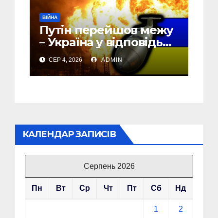
ВІЙНА
Путін перейшов межу
– Україна у відповідь
почала бомбити новий
СЕР 4, 2026
ADMIN
об’єкт на Росії
КАЛЕНДАР ЗАПИСІВ
Серпень 2026
Пн
Вт
Ср
Чт
Пт
Сб
Нд
1
2