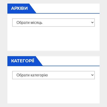
АРХІВИ
Архіви
КАТЕГОРІЇ
Категорії