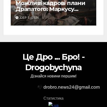
Можливі кадрові плани
Драпатого: Маркусу
пророкують важливу
СЕР 5, 2026
посаду у ЗСУ
Це Дро ... Бро! -
Drogobychyna
Дізнайся новини першим!
📭
drobro.news24@gmail.com
Статистика