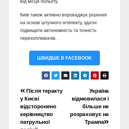
від місця польоту.
Київ також активно впроваджує рішення
на основі штучного інтелекту, здатні
підвищити автономність та точність
перехоплювачів.
ШВИДШЕ В FACEBOOK
Навігація
Після теракту
Україна
у Києві
відмовилася і
записів
відсторонено
більше не
керівництво
розраховує на
патрульної
Трампа