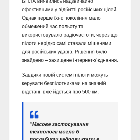
БПЛА виявились надзвичайно
ефективними у відбитті російських цілей.
Однак перше їхнє покоління мало
обмежений час польоту та
використовувало радіочастоти, через що
пілоти нерідко самі ставали мішенями
для російських ударів. Рішення було
знайдено – захищене інтернет-з’єднання.
Завдяки новій системі пілоти можуть
керувати безпілотниками на значній
відстані, вже йдеться про 500 км.
“Масове застосування
технології могло б
послабити кадрову кризу в