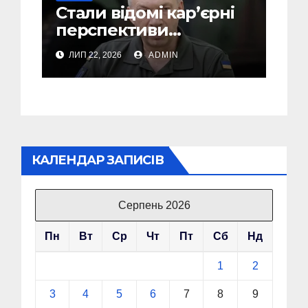
Стали відомі кар’єрні
перспективи
Сирського після
ЛИП 22, 2026
ADMIN
звільнення з посади
Головкому ВСУ
КАЛЕНДАР ЗАПИСІВ
Серпень 2026
Пн
Вт
Ср
Чт
Пт
Сб
Нд
1
2
3
4
5
6
7
8
9