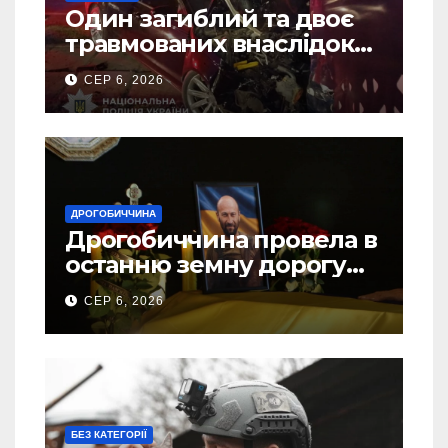
Один загиблий та двоє
травмованих внаслідок
ДТП на Самбірщині
СЕР 6, 2026
ДРОГОБИЧЧИНА
Дрогобиччина провела в
останню земну дорогу
свого Захисника – Олега
СЕР 6, 2026
Торського
БЕЗ КАТЕГОРІЇ