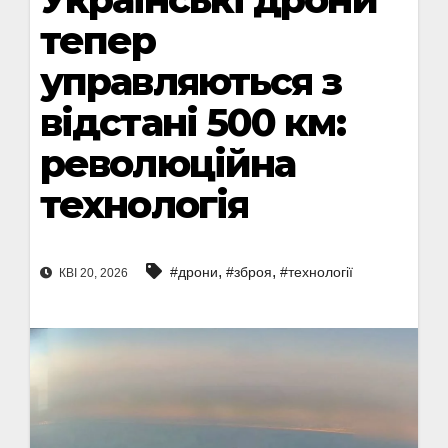
тепер
управляються з
відстані 500 км:
революційна
технологія
,
,
#дрони
#зброя
#технології
КВІ 20, 2026