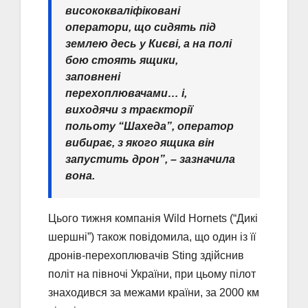
висококваліфіковані
оператори, що сидять під
землею десь у Києві, а на полі
бою стоять ящики,
заповнені
перехоплювачами… і,
виходячи з траєкторії
польоту “Шахеда”, оператор
вибирає, з якого ящика він
запустить дрон”, – зазначила
вона.
Цього тижня компанія Wild Hornets (“Дикі
шершні”) також повідомила, що один із її
дронів-перехоплювачів Sting здійснив
політ на півночі України, при цьому пілот
знаходився за межами країни, за 2000 км