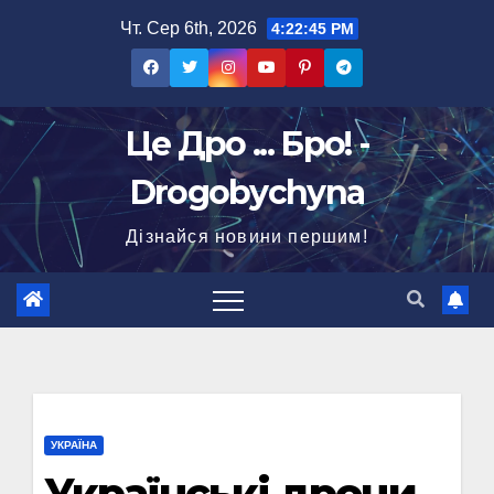
Перейти
Чт. Сер 6th, 2026
4:22:46 PM
до
вмісту
Це Дро ... Бро! -
Drogobychyna
Дізнайся новини першим!
УКРАЇНА
Українські дрони