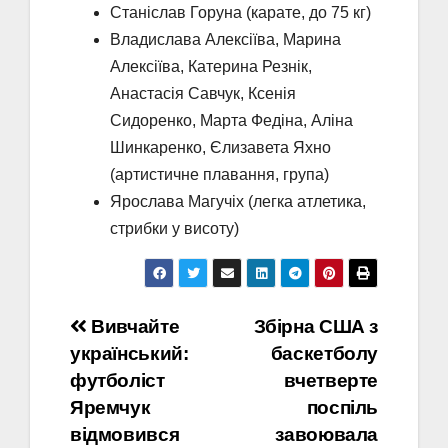
Станіслав Горуна (карате, до 75 кг)
Владислава Алексіїва, Марина
Алексіїва, Катерина Резнік,
Анастасія Савчук, Ксенія
Сидоренко, Марта Федіна, Аліна
Шинкаренко, Єлизавета Яхно
(артистичне плавання, група)
Ярослава Магучіх (легка атлетика,
стрибки у висоту)
Навігація
Вивчайте
Збірна США з
український:
баскетболу
записів
футболіст
вчетверте
Яремчук
поспіль
відмовився
завоювала