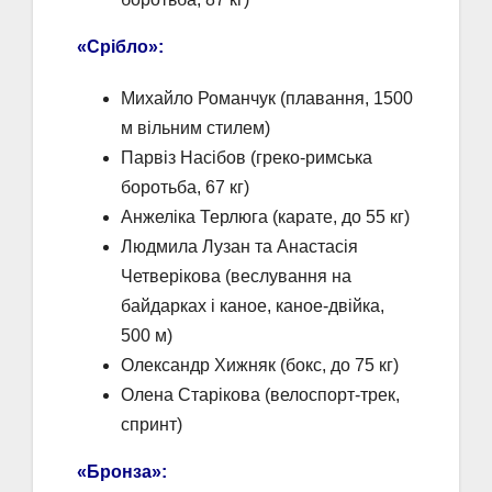
«Срібло»:
Михайло Романчук (плавання, 1500
м вільним стилем)
Парвіз Насібов (греко-римська
боротьба, 67 кг)
Анжеліка Терлюга (карате, до 55 кг)
Людмила Лузан та Анастасія
Четверікова (веслування на
байдарках і каное, каное-двійка,
500 м)
Олександр Хижняк (бокс, до 75 кг)
Олена Старікова (велоспорт-трек,
спринт)
«Бронза»: