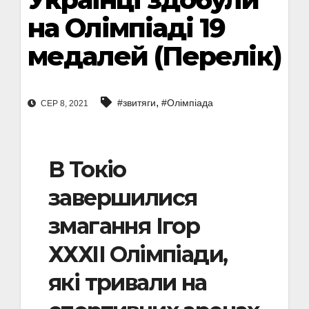
на Олімпіаді 19
медалей (Перелік)
,
#звитяги
#Олімпіада
СЕР 8, 2021
В Токіо
завершилися
змагання Ігор
ХХХІІ Олімпіади,
які тривали на