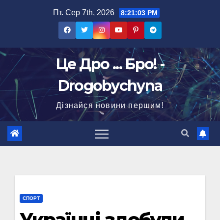
Перейти
Пт. Сер 7th, 2026
8:21:04 PM
до
вмісту
Це Дро ... Бро! -
Drogobychyna
Дізнайся новини першим!
СПОРТ
Українці здобули