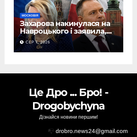
МОСКОВІЯ
Захарова накинулася на
Навроцького і заявила,
що Польща зобов’язана
СЕР 7, 2026
існуванням Сталіну
Це Дро ... Бро! -
Drogobychyna
Дізнайся новини першим!
📭
drobro.news24@gmail.com