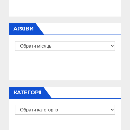
АРХІВИ
Архіви
КАТЕГОРІЇ
Категорії