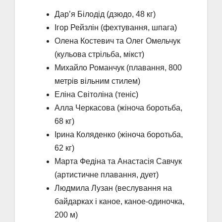
Дар’я Білодід (дзюдо, 48 кг)
Ігор Рейзлін (фехтування, шпага)
Олена Костевич та Олег Омельчук
(кульова стрільба, мікст)
Михайло Романчук (плавання, 800
метрів вільним стилем)
Еліна Світоліна (теніс)
Алла Черкасова (жіноча боротьба,
68 кг)
Ірина Коляденко (жіноча боротьба,
62 кг)
Марта Федіна та Анастасія Савчук
(артистичне плавання, дует)
Людмила Лузан (веслування на
байдарках і каное, каное-одиночка,
200 м)