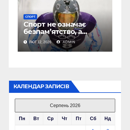
СПОРТ
Спорт не означає
безпамʼятство, а
олімпійський рух має
ЛЮТ 12, 2026
ADMIN
допомагати зупиняти
війни, а не підігравати
агресору
КАЛЕНДАР ЗАПИСІВ
Серпень 2026
Пн
Вт
Ср
Чт
Пт
Сб
Нд