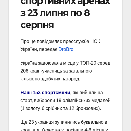
спортивних аренах
з 23 липня по 8
серпня
Про це повідомляє пресслужба НОК
України, передає
DroBro
.
Україна завоювала місце у ТОП-20 серед
206 країн-учасниць за загальною
кількістю здобутих нагород.
Наші 153 спортсмени
, які вийшли на
старт, вибороли 19 олімпійських медалей
(1 золоту, 6 срібних та 12 бронзових).
Ще 23 українця зупинились буквально в
кроці від п’єдесталу, посівши 4-6 місця у