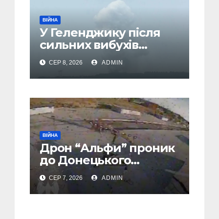
ВІЙНА
У Геленджику після
сильних вибухів
почалася масова
СЕР 8, 2026
ADMIN
евакуація
ВІЙНА
Дрон “Альфи” проник
до Донецького
аеропорту та спалив
СЕР 7, 2026
ADMIN
“Шахед” ще до запуску