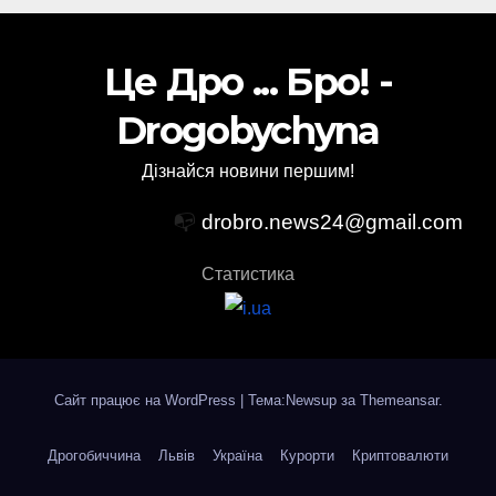
Це Дро ... Бро! -
Drogobychyna
Дізнайся новини першим!
📭
drobro.news24@gmail.com
Статистика
Сайт працює на WordPress
|
Тема:Newsup за
Themeansar
.
Дрогобиччина
Львів
Україна
Курорти
Криптовалюти