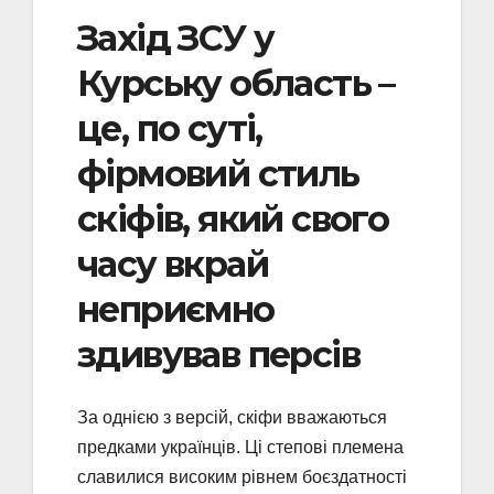
Захід ЗСУ у
Курську область –
це, по суті,
фірмовий стиль
скіфів, який свого
часу вкрай
неприємно
здивував персів
За однією з версій, скіфи вважаються
предками українців. Ці степові племена
славилися високим рівнем боєздатності