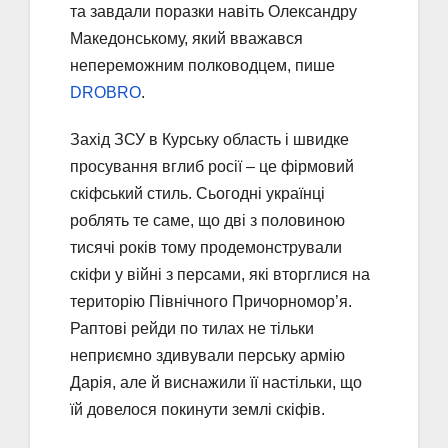
та завдали поразки навіть Олександру
Македонському, який вважався
непереможним полководцем, пише
DROBRO
.
Захід ЗСУ в Курську область і швидке
просування вглиб росії – це фірмовий
скіфський стиль. Сьогодні українці
роблять те саме, що дві з половиною
тисячі років тому продемонстрували
скіфи у війні з персами, які вторглися на
територію Північного Причорномор’я.
Раптові рейди по тилах не тільки
неприємно здивували перську армію
Дарія, але й виснажили її настільки, що
їй довелося покинути землі скіфів.