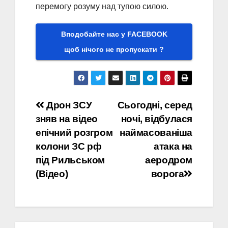
перемогу розуму над тупою силою.
Вподобайте нас у FACEBOOK
щоб нічого не пропускати ?
Навігація
Дрон ЗСУ
Сьогодні, серед
зняв на відео
ночі, відбулася
записів
епічний розгром
наймасованіша
колони ЗС рф
атака на
під Рильськом
аеродром
(Відео)
ворога