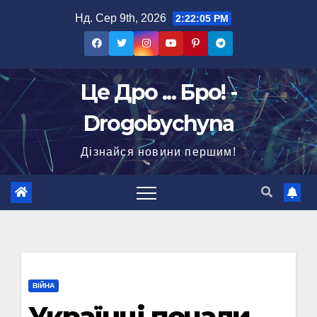
Перейти
Нд. Сер 9th, 2026
2:22:06 PM
до
вмісту
Це Дро ... Бро! -
Drogobychyna
Дізнайся новини першим!
ВІЙНА
Українці почали