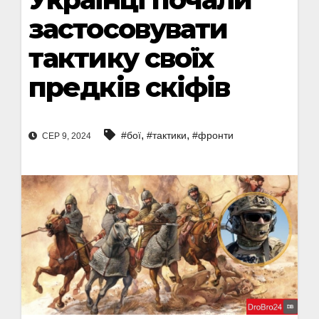
застосовувати
тактику своїх
предків скіфів
,
,
#бої
#тактики
#фронти
СЕР 9, 2024