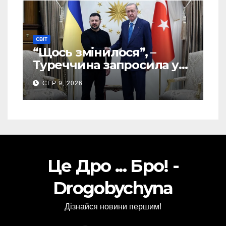
СВІТ
“Щось змінилося”, –
Туреччина запросила у
США дозвіл передати
СЕР 9, 2026
Україні ATACMS та M270
Це Дро ... Бро! -
Drogobychyna
Дізнайся новини першим!