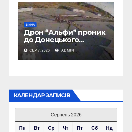
ВІЙНА
Дрон “Альфи” проник
до Донецького
аеропорту та спалив
СЕР 7, 2026
ADMIN
“Шахед” ще до запуску
КАЛЕНДАР ЗАПИСІВ
Серпень 2026
Пн
Вт
Ср
Чт
Пт
Сб
Нд