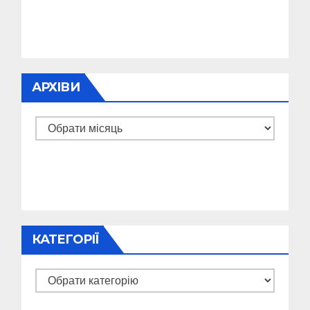
АРХІВИ
Архіви
КАТЕГОРІЇ
Категорії