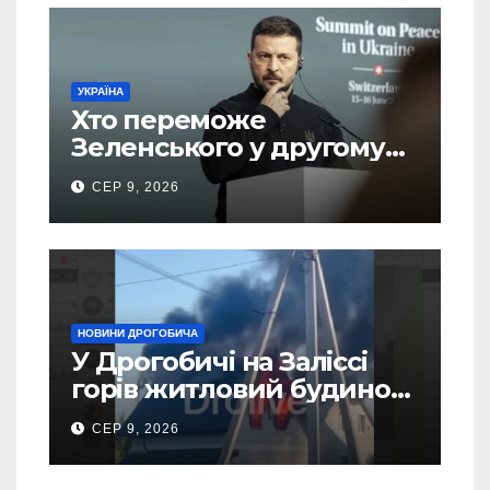
УКРАЇНА
Хто переможе
Зеленського у другому
турі виборів президента
СЕР 9, 2026
України – новий рейтинг
SOCIS
НОВИНИ ДРОГОБИЧА
У Дрогобичі на Заліссі
горів житловий будинок
(Відео)
СЕР 9, 2026