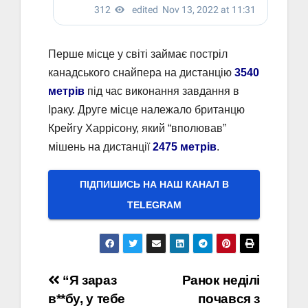
Перше місце у світі займає постріл
канадського снайпера на дистанцію
3540
метрів
під час виконання завдання в
Іраку. Друге місце належало британцю
Крейгу Харрісону, який “вполював”
мішень на дистанції
2475 метрів
.
ПІДПИШИСЬ НА НАШ КАНАЛ В
ТELEGRAM
Навігація
“Я зараз
Ранок неділі
в**бу, у тебе
почався з