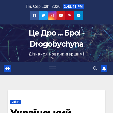
Перейти
Пн. Сер 10th, 2026
2:48:42 PM
до
вмісту
Це Дро ... Бро! -
Drogobychyna
Дізнайся новини першим!
ВІЙНА
Український