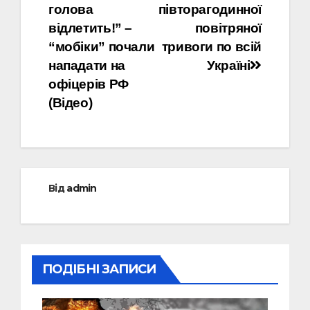
записів
голова
півторагодинної
відлетить!” –
повітряної
“мобіки” почали
тривоги по всій
нападати на
Україні
офіцерів РФ
(Відео)
Від
admin
ПОДІБНІ ЗАПИСИ