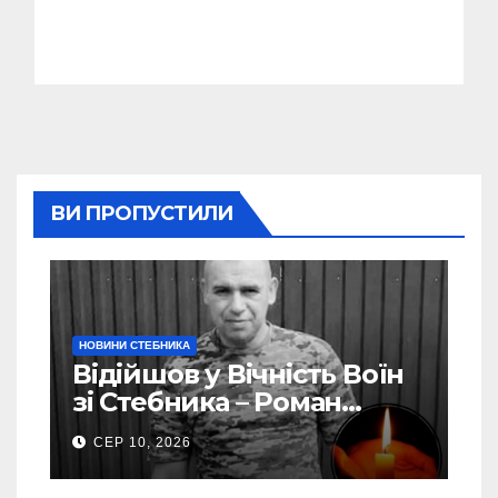
ВИ ПРОПУСТИЛИ
НОВИНИ СТЕБНИКА
Відійшов у Вічність Воїн
зі Стебника – Роман
Кучера
СЕР 10, 2026