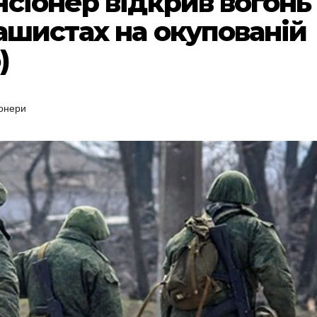
нсіонер відкрив вогонь
ашистах на окупованій
)
онери