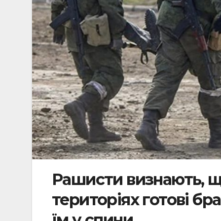
Рашисти визнають, щ
територіях готові бр
їм у спини