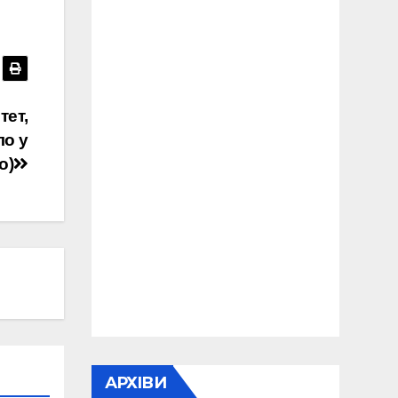
тет,
ло у
о)
АРХІВИ