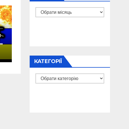
Архіви
в
у
а
КАТЕГОРІЇ
Категорії