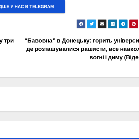
ШЕ У НАС В ТELEGRAM
у три
“Бавовна” в Донецьку: горить універси
де розташувалися рашисти, все навко
вогні і диму (Віде