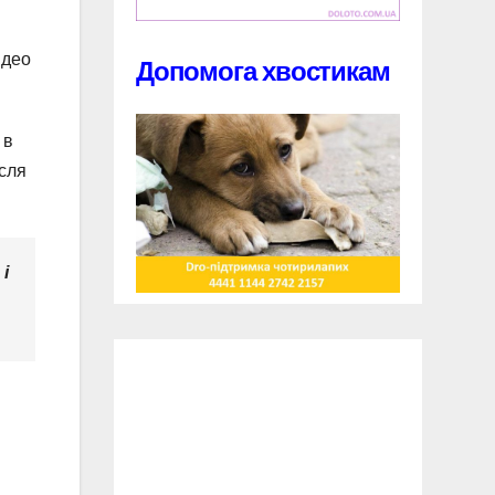
ідео
Допомога хвостикам
 в
ісля
і