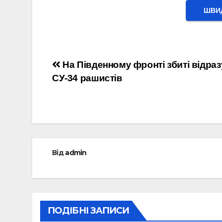
ШВИД
Навігація
На Південному фронті збиті відраз
СУ-34 рашистів
записів
Від
admin
ПОДІБНІ ЗАПИСИ