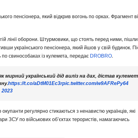
ького пенсіонера, який відкрив вогонь по орках. Фрагмент в
угій лінії оборони. Штурмовики, що стоять перед ними, пішли
тивши українського пенсіонера, який йшов у свій будинок. П
нь по cвинособаках із кулемета, передає
DROBRO
.
як мирний український дід виліз на дах, дістав кулемет 
ну.
https://t.co/aDtM01Ec3r
pic.twitter.com/w9AFRePy64
 2023
 окупанти регулярно стикаються з ненавистю українців, які
ари ЗСУ по військових об’єктах терористів, намагаючись