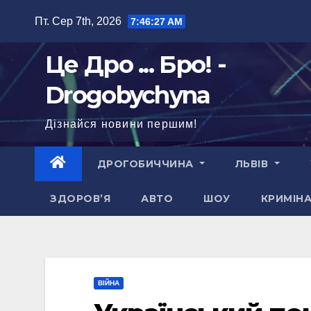
Перейти
Пт. Сер 7th, 2026
7:46:28 AM
до
вмісту
Це Дро ... Бро! -
Drogobychyna
Дізнайся новини першим!
ДРОГОБИЧЧИНА
ЛЬВІВ
ЗДОРОВ’Я
АВТО
ШОУ
КРИМІН
ВІЙНА