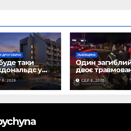
И ДРОГОБИЧА
ЛЬВІВЩИНА
буде таки
Один загиблий
дональдс у
двоє травмова
гобичі? (Фото)
внаслідок ДТП 
 6, 2026
СЕР 6, 2026
Самбірщині
obychyna