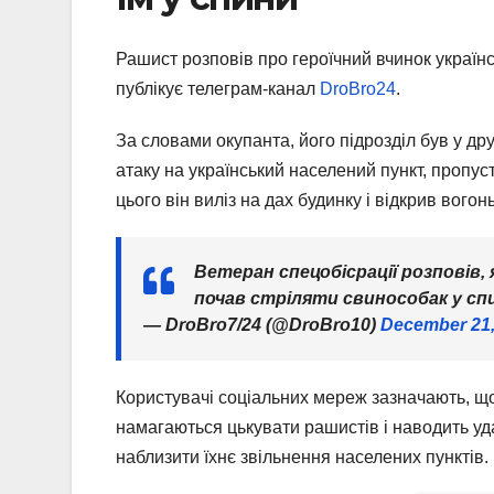
Рашист розповів про героїчний вчинок українс
публікує телеграм-канал
DroBro24
.
За словами окупанта, його підрозділ був у др
атаку на український населений пункт, пропус
цього він виліз на дах будинку і відкрив вого
Ветеран спецобісрації розповів, 
почав стріляти свинособак у спи
— DroBro7/24 (@DroBro10)
December 21,
Користувачі соціальних мереж зазначають, що
намагаються цькувати рашистів і наводить уд
наблизити їхнє звільнення населених пунктів.