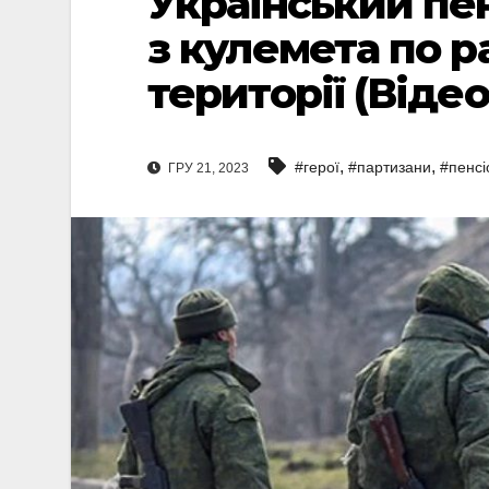
Український пе
з кулемета по р
території (Відео
,
,
#герої
#партизани
#пенсі
ГРУ 21, 2023