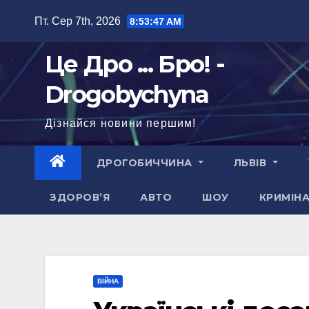
Перейти
Пт. Сер 7th, 2026
8:53:48 AM
до
вмісту
Це Дро ... Бро! -
Drogobychyna
Дізнайся новини першим!
ДРОГОБИЧЧИНА
ЛЬВІВ
ЗДОРОВ’Я
АВТО
ШОУ
КРИМІН
ВІЙНА