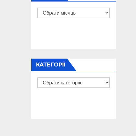
Архіви
КАТЕГОРІЇ
Категорії