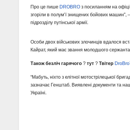
Про це пише
DROBRO
з посиланням на офіці
згоріли в полум’ї знищених бойових машин”, 
підрозділу путінської армії.
Особи двох військових злочинців вдалося вст
Кайрат, який має звання молодшого сержанта
Також безліч гарячого
?
тут
?
Твітер
DroBro
“Мабуть, ніхто з елітної мотострілецької бриг
зазначає Генштаб. Виявлені документи та наш
Україні.