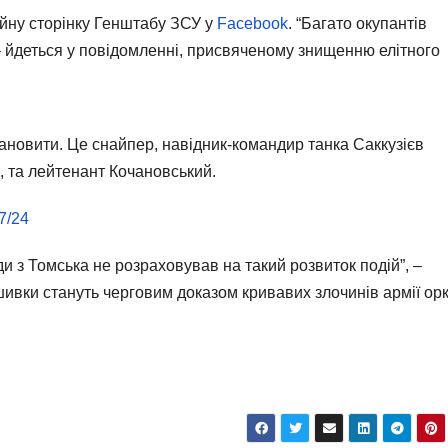
йну сторінку Генштабу ЗСУ у
Facebook
. “Багато окупантів
– йдеться у повідомленні, присвяченому знищенню елітного
ановити. Це снайпер, навідник-командир танка Саккузієв
, та лейтенант Кочановський.
7/24
ади з Томська не розраховував на такий розвиток подій”, –
ивки стануть черговим доказом кривавих злочинів армії орк