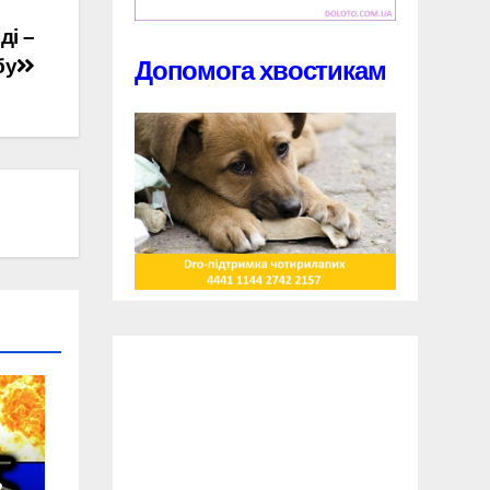
ді –
бу
Допомога хвостикам
в