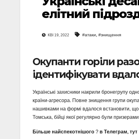
Українські дес
елітний підроз
,
#атаки
#знищення
КВІ 19, 2022
Окупанти горіли разо
ідентифікувати вдал
Українські захисники накрили бронегрупу одно
країни-агресора. Повне знищення групи окупа
нашивками на формі вдалося встановити, що н
Томська, бійці якої регулярно були призерам
Більше найспекотнішого
?
в Телеграм, тут