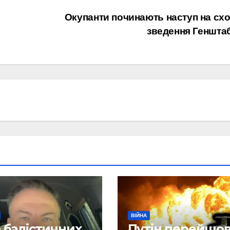
Окупанти починають наступ на схо
зведення Геншта
ВІЙНА
 балістичних
Путін перейшо