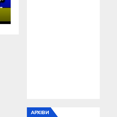
у
а
АРХІВИ