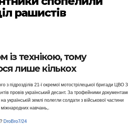
антники спопелили
діл рашистів
м із технікою, тому
ося лише кількох
го з підрозділів 21-ї окремої мотострілецької бригади ЦВО 
нтів провів український десант. За трофейними документам
а українській землі полегли солдати з військової частини
и міжнародних навчань,.
?
DroBro7/24