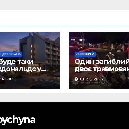
И ДРОГОБИЧА
ЛЬВІВЩИНА
буде таки
Один загиблий
дональдс у
двоє травмова
гобичі? (Фото)
внаслідок ДТП 
 6, 2026
СЕР 6, 2026
Самбірщині
obychyna