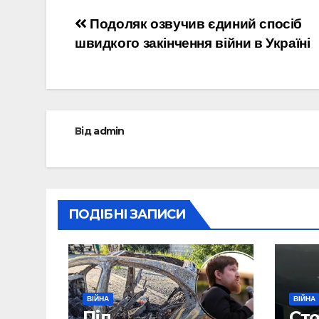
Навігація
Подоляк озвучив єдиний спосіб
швидкого закінчення війни в Україні
записів
Від
admin
ПОДІБНІ ЗАПИСИ
ВІЙНА
ВІЙНА
Під
Сто