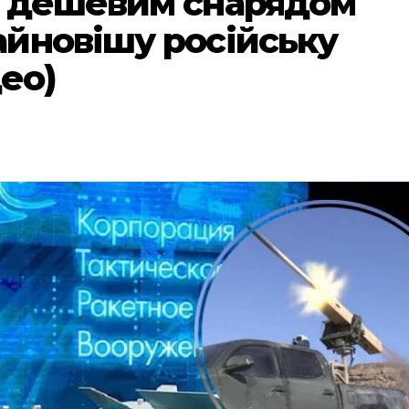
О дешевим снарядом
йновішу російську
део)