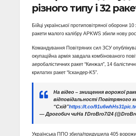
різного типу і 32 рак
Бійці української протиповітряної оборони 10
ракети малого калібру APKWS збили нову рос
Командування Повітряних сил ЗСУ опублікувало
окупаційна армія завдала комбінованого повіт
аеробалістичних ракет “Кинжал”, 14 балістични
крилатих ракет “Іскандер-K5”.
На відео – знищення ворожої раке
відповідальності Повітряного 
“Схід”
https://t.co/91u6whHs31
pic.
— Дрогобич чиНа ❗️ DroBro7/24 (@DroBr
Українська ППО збила/придушила 405 ворожих д