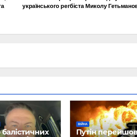
та
українського регбіста Миколу Гетьмано
ВІЙНА
 балістичних
Путін перейшо