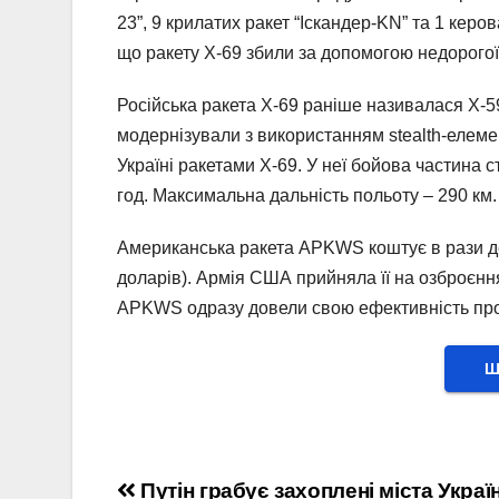
23”, 9 крилатих ракет “Іскандер-KN” та 1 керо
що ракету Х-69 збили за допомогою недорогої
Російська ракета Х-69 раніше називалася Х-59
модернізували з використанням stealth-елемен
Україні ракетами Х-69. У неї бойова частина 
год. Максимальна дальність польоту – 290 км.
Американська ракета APKWS коштує в рази де
доларів). Армія США прийняла її на озброєння 
APKWS одразу довели свою ефективність проти
Ш
Навігація
Путін грабує захоплені міста Украї