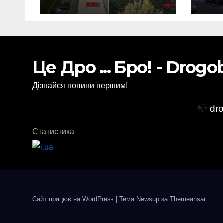
горіло 5 гаражів
(Відео)
Це Дро ... Бро! - Drog
Дізнайся новини першим!
📭
dr
Статистика
Сайт працює на WordPress
|
Тема:Newsup за
Themeansar
.