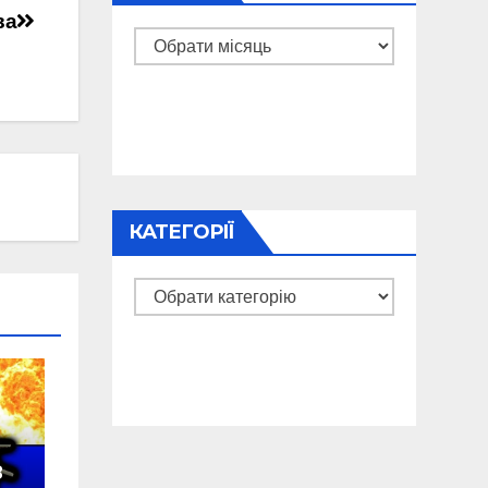
ва
Архіви
КАТЕГОРІЇ
Категорії
в