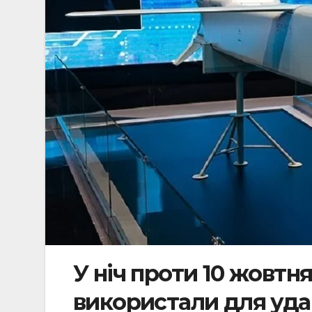
У ніч проти 10 жовтн
використали для удар