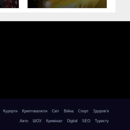
дорогу свого
Захисника – Олега
Торського
Курорти
Криптовалюти
Світ
Війна
Спорт
Здоров’я
Авто
ШОУ
Кримінал
Digital
SEO
Туристу