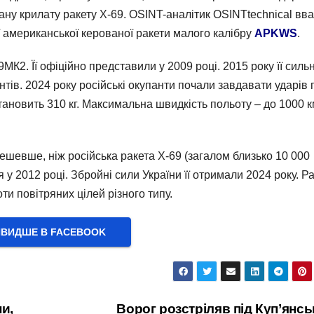
вану крилату ракету Х-69. OSINT-аналітик OSINTtechnical вв
 американської керованої ракети малого калібру
APKWS
.
МК2. Її офіційно представили у 2009 році. 2015 року її силь
тів. 2024 року російські окупанти почали завдавати ударів 
становить 310 кг. Максимальна швидкість польоту – до 1000 к
шевше, ніж російська ракета Х-69 (загалом близько 10 000
у 2012 році. Збройні сили України її отримали 2024 року. Р
 повітряних цілей різного типу.
ВИДШЕ В FACEBOOK
ни,
Ворог розстріляв під Куп’янс