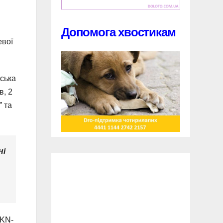
Допомога хвостикам
евої
йська
в, 2
” та
ні
/KN-