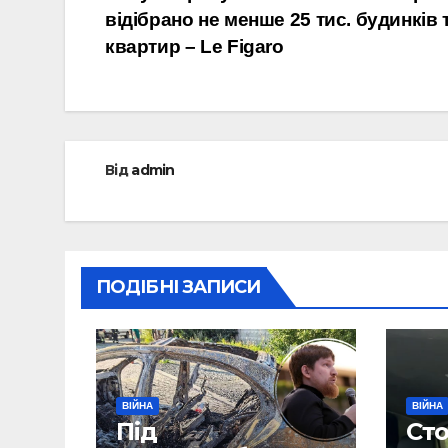
відібрано не менше 25 тис. будинків 
записів
квартир – Le Figaro
Від
admin
ПОДІБНІ ЗАПИСИ
ВІЙНА
ВІЙНА
Під
Сто