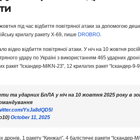
ети
 жовтня під час відбиття повітряної атаки за допомогою деш
ійську крилату ракету Х-69, пише
DROBRO
.
 відео відбиття повітряної атаки. У ніч на 10 жовтня росі
ряного удару по Україні з використанням 465 ударних дроні
х ракет “Іскандер-М/KN-23”, 12 крилатих ракет “Іскандер-9-9
ти та ударних БпЛА у ніч на 10 жовтня 2025 року в зо
командування
twitter.com/YxJa8dQD5l
o10)
October 11, 2025
ронів, 1 ракету “Кинжал”, 4 балістичні ракети “Іскандер-М