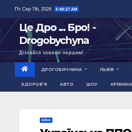
Перейти
Пт. Сер 7th, 2026
4:48:28 AM
до
вмісту
Це Дро ... Бро! -
Drogobychyna
Дізнайся новини першим!
ДРОГОБИЧЧИНА
ЛЬВІВ
ЗДОРОВ’Я
АВТО
ШОУ
КРИМІН
ВІЙНА