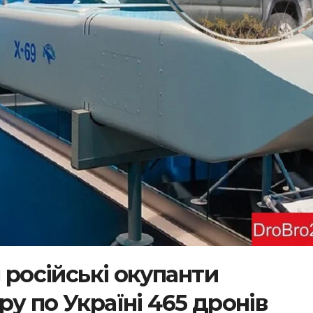
я російські окупанти
у по Україні 465 дронів