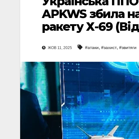
Українська ПП
APKWS збила на
ракету Х-69 (Ві
,
,
#атаки
#захист
#звитяги
ЖОВ 11, 2025