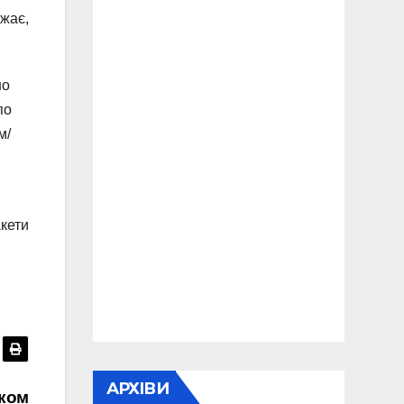
ажає,
но
по
м/
акети
АРХІВИ
ьком