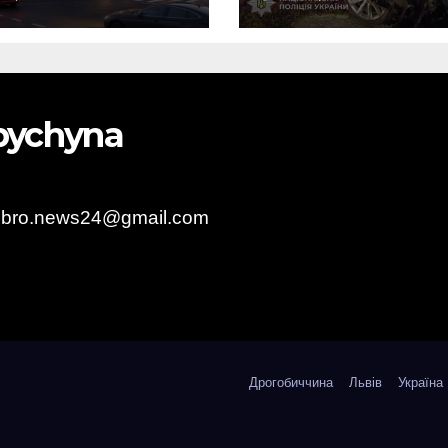
Самбірщині
obychyna
obro.news24@gmail.com
Дрогобиччина
Львів
Україна