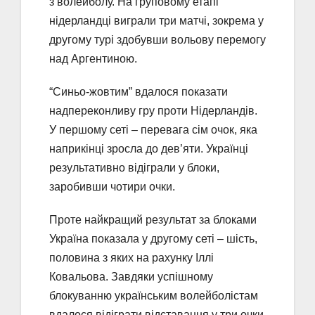
з волейболу. На груповому етапі
нідерландці виграли три матчі, зокрема у
другому турі здобувши вольову перемогу
над Аргентиною.
“Синьо-жовтим” вдалося показати
надпереконливу гру проти Нідерландів.
У першому сеті – перевага сім очок, яка
наприкінці зросла до дев’яти. Українці
результативно відіграли у блоки,
заробивши чотири очки.
Проте найкращий результат за блоками
Україна показала у другому сеті – шість,
половина з яких на рахунку Іллі
Ковальова. Завдяки успішному
блокуванню українським волейболістам
вдалося відіграти відставання у три очки