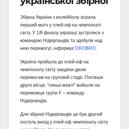
української збірної
Збірна України з волейболу зіграла
перший матч у плей-оф на чемпіонаті
світу. У 1/8 фіналу українці зустрілися з
командою Нідерландів та здобули над
нею перемогу!, інформує
DROBRO
.
Україна пройшла до плей-оф на
чемпіонату світу завдяки двом
перемогам на груповій стадії. Посівши
друге місце, “синьо-жовті” вийшли на
переможця групи F – команду
Нідерландів.
Для збірної Нідерландів це був другий
поспіль вихід у плей-оф чемпіонату світу