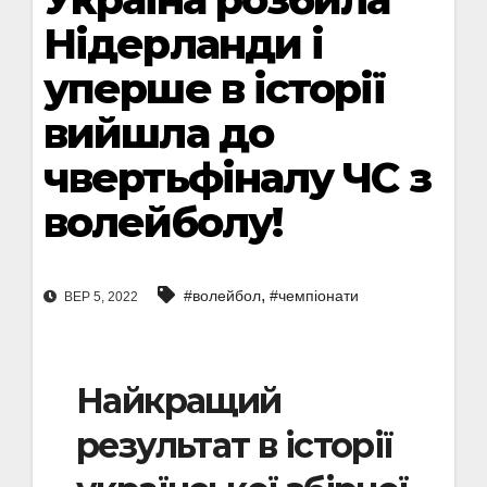
Нідерланди і
уперше в історії
вийшла до
чвертьфіналу ЧС з
волейболу!
,
#волейбол
#чемпіонати
ВЕР 5, 2022
Найкращий
результат в історії