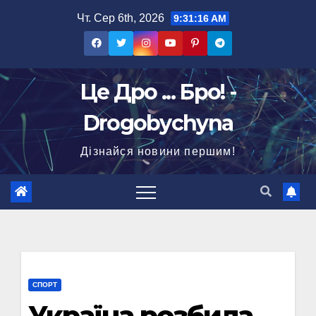
Перейти
Чт. Сер 6th, 2026
9:31:17 AM
до
вмісту
Це Дро ... Бро! -
Drogobychyna
Дізнайся новини першим!
СПОРТ
Україна розбила