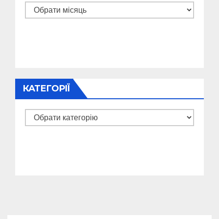
Архіви
КАТЕГОРІЇ
Категорії