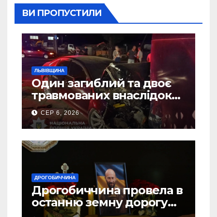
ВИ ПРОПУСТИЛИ
ЛЬВІВЩИНА
Один загиблий та двоє
травмованих внаслідок
ДТП на Самбірщині
СЕР 6, 2026
ДРОГОБИЧЧИНА
Дрогобиччина провела в
останню земну дорогу
свого Захисника – Олега