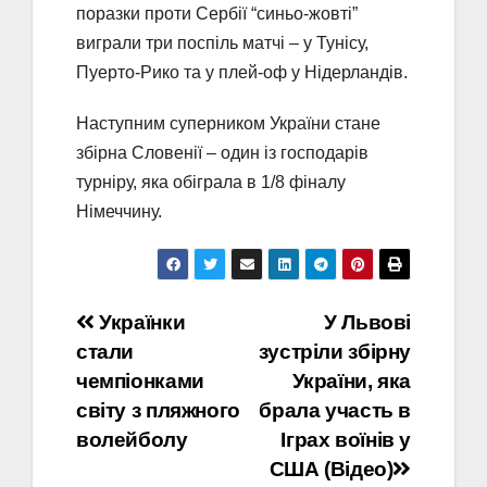
поразки проти Сербії “синьо-жовті”
виграли три поспіль матчі – у Тунісу,
Пуерто-Рико та у плей-оф у Нідерландів.
Наступним суперником України стане
збірна Словенії – один із господарів
турніру, яка обіграла в 1/8 фіналу
Німеччину.
Навігація
Українки
У Львові
стали
зустріли збірну
записів
чемпіонками
України, яка
світу з пляжного
брала участь в
волейболу
Іграх воїнів у
США (Відео)