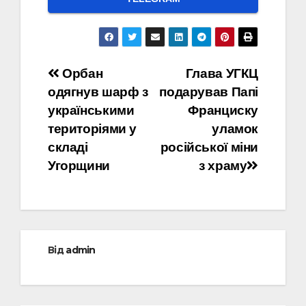
Навігація
Орбан
Глава УГКЦ
одягнув шарф з
подарував Папі
записів
українськими
Франциску
територіями у
уламок
складі
російської міни
Угорщини
з храму
Від
admin