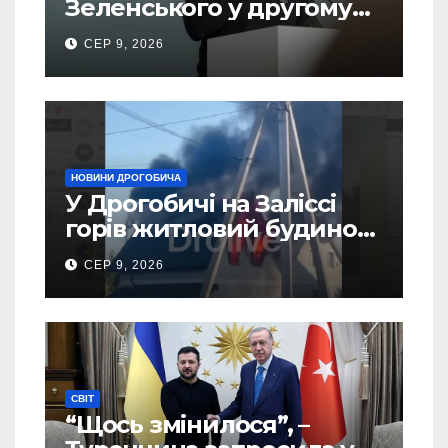
Зеленського у другому
турі виборів президента
СЕР 9, 2026
України – новий рейтинг
SOCIS
НОВИНИ ДРОГОБИЧА
У Дрогобичі на Заліссі
горів житловий будинок
(Відео)
СЕР 9, 2026
СВІТ
“Щось змінилося”, –