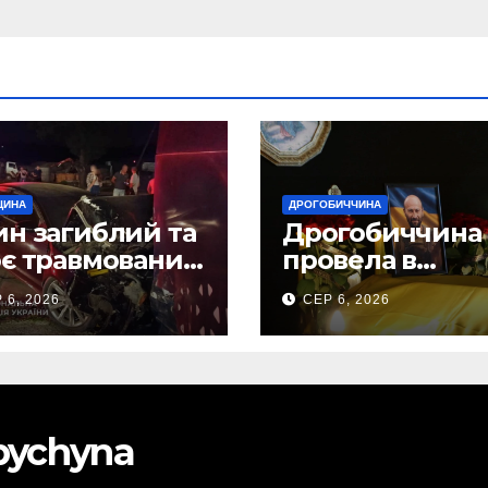
ЩИНА
ДРОГОБИЧЧИНА
н загиблий та
Дрогобиччина
є травмованих
провела в
слідок ДТП на
останню земну
 6, 2026
СЕР 6, 2026
бірщині
дорогу свого
Захисника – Ол
Торського
obychyna