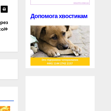
Допомога хвостикам
ерез
co