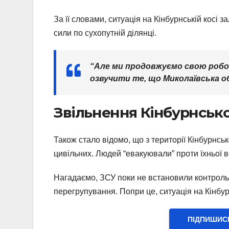
За її словами, ситуація на Кінбурнській косі 
сили по сухопутній ділянці.
“Але ми продовжуємо свою робот
озвучити те, що Миколаївська о
Звільнення Кінбурнсько
Також стало відомо, що з території Кінбурнськ
цивільних. Людей “евакуювали” проти їхньої в
Нагадаємо, ЗСУ поки не встановили контроль
перегрупування. Попри це, ситуація на Кінбур
ПІДПИШИС