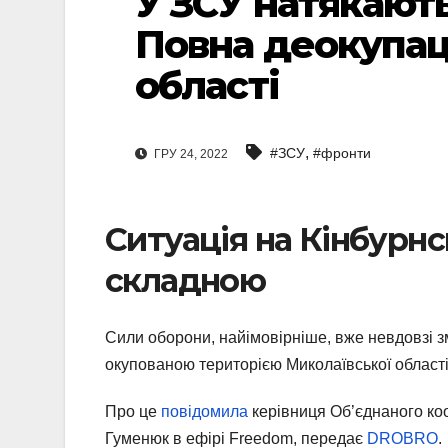
У ЗСУ натякають
Повна деокупац
області
,
#ЗСУ
#фронти
ГРУ 24, 2022
Ситуація на Кінбурнс
складною
Сили оборони, найімовірніше, вже невдовзі зм
окупованою територією Миколаївської області
Про це
повідомила
керівниця Об’єднаного ко
Гуменюк в ефірі Freedom, передає
DROBRO
.