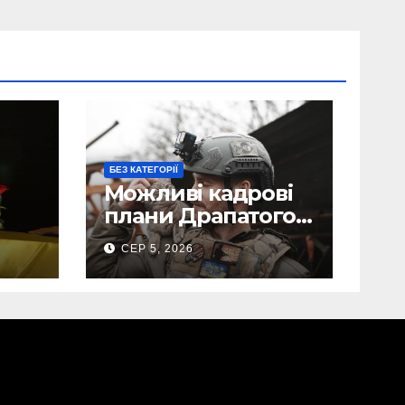
БЕЗ КАТЕГОРІЇ
Можливі кадрові
плани Драпатого:
Маркусу
СЕР 5, 2026
пророкують
ега
важливу посаду у
ЗСУ