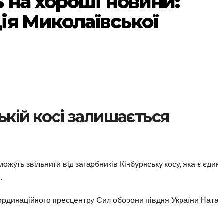
 на хороші новини:
ія Миколаївської
ькій косі залишається
ожуть звільнити від загарбників Кінбурнську косу, яка є єд
.
ординаційного пресцентру Сил оборони півдня України Ната