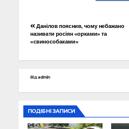
Навігація
Данілов пояснив, чому небажано
називати росіян «орками» та
записів
«свинособаками»
Від
admin
ПОДІБНІ ЗАПИСИ