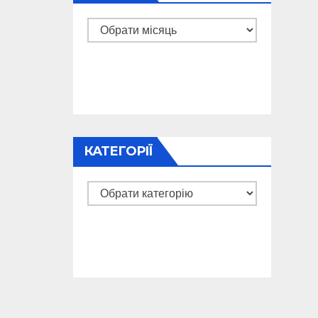
Архіви
КАТЕГОРІЇ
Категорії