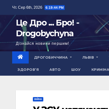
Перейти
Чт. Сер 6th, 2026
6:19:44 PM
до
вмісту
Це Дро ... Бро! -
Drogobychyna
Дізнайся новини першим!
ДРОГОБИЧЧИНА
ЛЬВІВ
ЗДОРОВ’Я
АВТО
ШОУ
КРИМІН
ВІЙНА