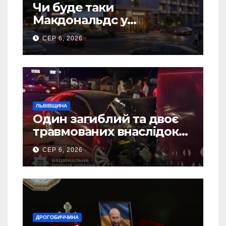
Чи буде таки
Макдональдс у
Дрогобичі? (Фото)
СЕР 6, 2026
ЛЬВІВЩИНА
Один загиблий та двоє
травмованих внаслідок
ДТП на Самбірщині
СЕР 6, 2026
ДРОГОБИЧЧИНА