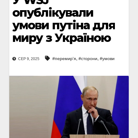
опублікували
умови путіна для
миру з Україною
,
,
#перемир'я
#сторони
#умови
СЕР 9, 2025