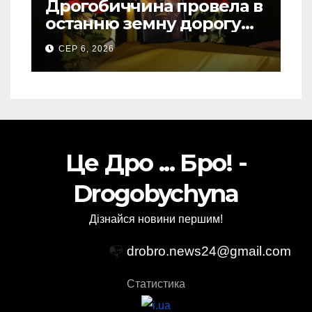
Дрогобиччина провела в
останню земну дорогу
свого Захисника – Олега
СЕР 6, 2026
Торського
Це Дро ... Бро! -
Drogobychyna
Дізнайся новини першим!
📭
drobro.news24@gmail.com
Статистика