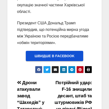
окупацію значної частини Харківської
області.
Президент США Дональд Трамп
підтвердив, що потенційна мирна угода
між Україною та Росією передбачатиме
«обмін територіями».
ШВИДШЕ В FACEBOOK
Навігація
Дрони
Потрійний удар:
атакували
F-16 знищили
записів
завод
десант, штаб та
“Шахедів” у
штурмовиків РФ
Татарстані:
на півдні (Відео)