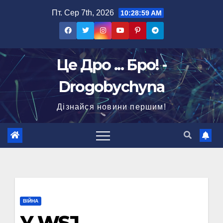
Перейти
Пт. Сер 7th, 2026
10:29:00 AM
до
вмісту
Це Дро ... Бро! -
Drogobychyna
Дізнайся новини першим!
ВІЙНА
У WSJ