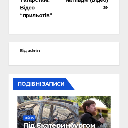
Відео
“прильотів”
Від
admin
ПОДІБНІ ЗАПИСИ
ВІЙНА
Під Єкатеринбургом