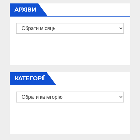
АРХІВИ
Архіви
КАТЕГОРІЇ
Категорії