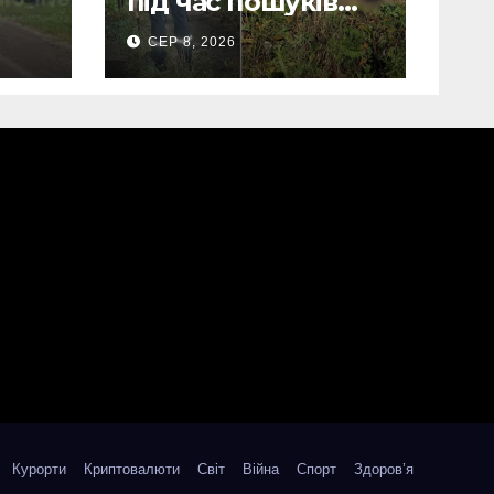
під час пошуків
виявили тіло
СЕР 8, 2026
зниклого чоловіка
(Фото)
Курорти
Криптовалюти
Світ
Війна
Спорт
Здоров’я