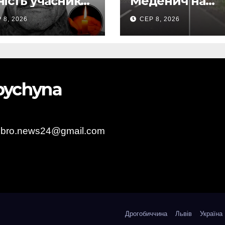
ність учасник
Меденич на
ових дій
Дрогобиччині
 8, 2026
СЕР 8, 2026
иль
(Відео)
никович зі
нилі
obychyna
obro.news24@gmail.com
Дрогобиччина
Львів
Україна