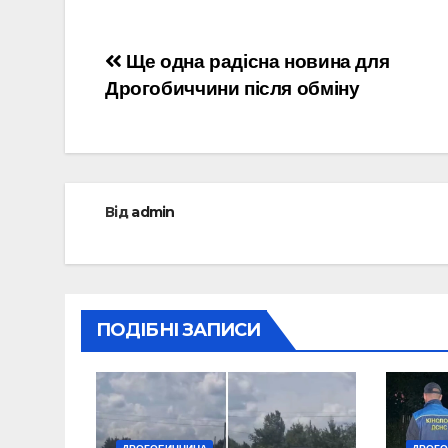
Навігація
Ще одна радісна новина для
Дрогобиччини після обміну
записів
Від
admin
ПОДІБНІ ЗАПИСИ