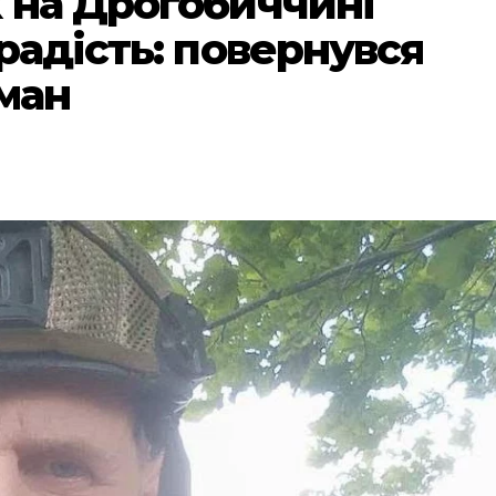
 на Дрогобиччині
радість: повернувся
рман