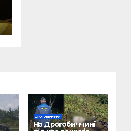
о
ДРОГОБИЧЧИНА
На Дрогобиччині