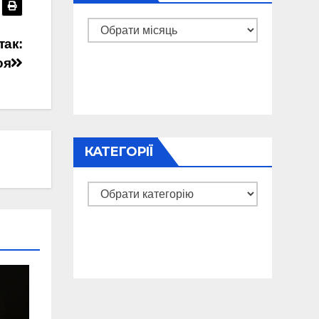
Архіви
так:
оя
КАТЕГОРІЇ
Категорії