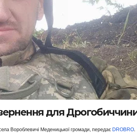
вернення для Дрогобиччин
 села Вороблевичі Меденицької громади, передає
DROBRO
.