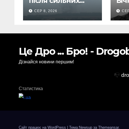
після сильних
Віч
вибухів почалася
бой
СЕР 8, 2026
СЕР
масова евакуація
Вас
Іва
Ста
Це Дро ... Бро! - Drog
Дізнайся новини першим!
📭
dr
Статистика
Сайт працює на WordPress
|
Тема:Newsup за
Themeansar
.