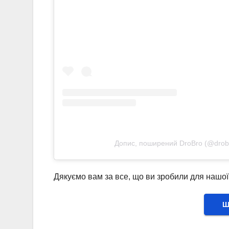
Допис, поширений DroBro (@drob
Дякуємо вам за все, що ви зробили для нашо
Ш