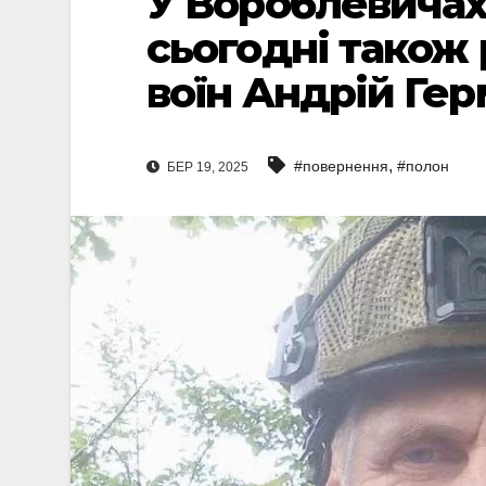
У Вороблевичах
сьогодні також 
воїн Андрій Ге
,
#повернення
#полон
БЕР 19, 2025