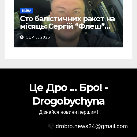
ВІЙНА
Сто балістичних ракет на
місяць: Сергій “Флеш”
закликав українців
СЕР 5, 2026
готуватися до гіршого
Це Дро ... Бро! -
Drogobychyna
Дізнайся новини першим!
📭
drobro.news24@gmail.com