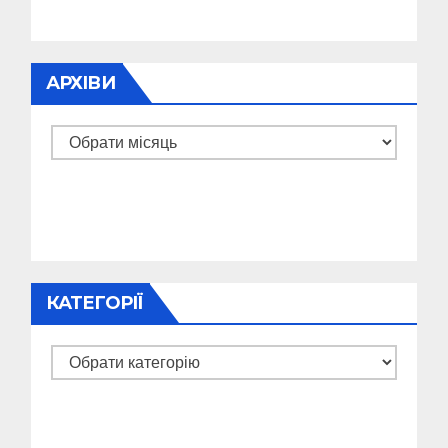
АРХІВИ
Архіви
КАТЕГОРІЇ
Категорії