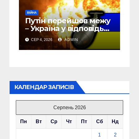
ВІЙНА
Путін перейшов межу
– Україна у відповідь
почала бомбити новий
СЕР 4, 2026
ADMIN
об’єкт на Росії
КАЛЕНДАР ЗАПИСІВ
Серпень 2026
Пн
Вт
Ср
Чт
Пт
Сб
Нд
1
2