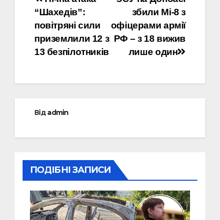
Навігація
“Шахедів”:
збили Мі-8 з
записів
повітряні сили
офіцерами армії
приземлили 12 з
РФ – з 18 вижив
13 безпілотників
лише один
Від
admin
ПОДІБНІ ЗАПИСИ