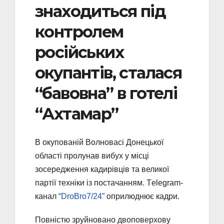
знаходиться під
контролем
російських
окупантів, сталася
“бавовна” в готелі
“Ахтамар”
В окупованій Волновасі Донецької
області пролунав вибух у місці
зосередження кадирівців та великої
партії техніки із постачанням. Тelegram-
канал
“DroBro7/24”
оприлюднює кадри.
Повністю зруйновано двоповерхову