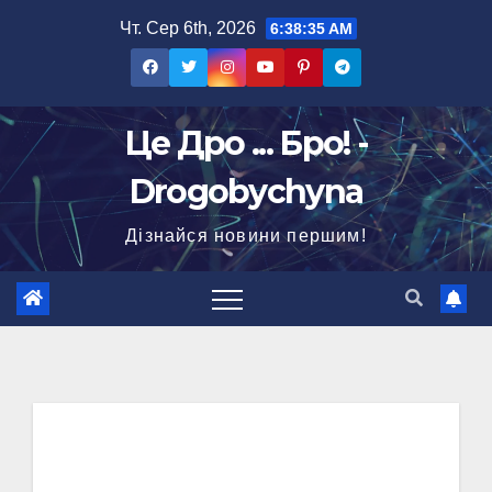
Перейти
Чт. Сер 6th, 2026
6:38:36 AM
до
вмісту
Це Дро ... Бро! -
Drogobychyna
Дізнайся новини першим!