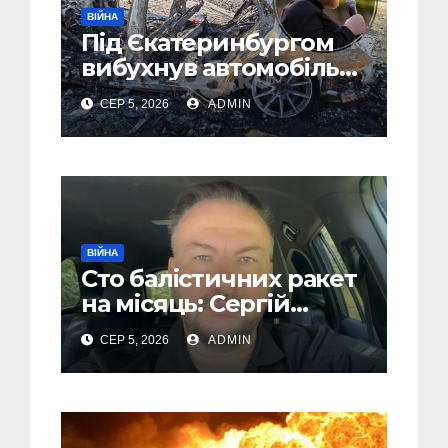
ВІЙНА
Під Єкатеринбургом
вибухнув автомобіль
голови компанії-
СЕР 5, 2026
ADMIN
виробника дронів
“Упир” – перші
подробиці
ВІЙНА
Сто балістичних ракет
на місяць: Сергій
“Флеш” закликав
СЕР 5, 2026
ADMIN
українців готуватися
до гіршого