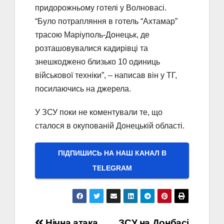
придорожньому готелі у Волновасі.
“Було потрапляння в готель “Ахтамар”
трасою Маріуполь-Донецьк, де
розташовувалися кадирівці та
знешкоджено близько 10 одиниць
військової техніки”, – написав він у ТГ,
посилаючись на джерела.
У ЗСУ поки не коментували те, що
сталося в окупованій Донецькій області.
ПІДПИШИСЬ НА НАШ КАНАЛ В
ТELEGRAM
Нічна атака
ЗСУ на Донбасі