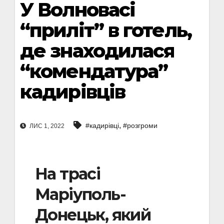
У Волновасі
“приліт” в готель,
де знаходилася
“комендатура”
кадирівців
,
#кадирівці
#розгроми
ЛИС 1, 2022
На трасі
Маріуполь-
Донецьк, який