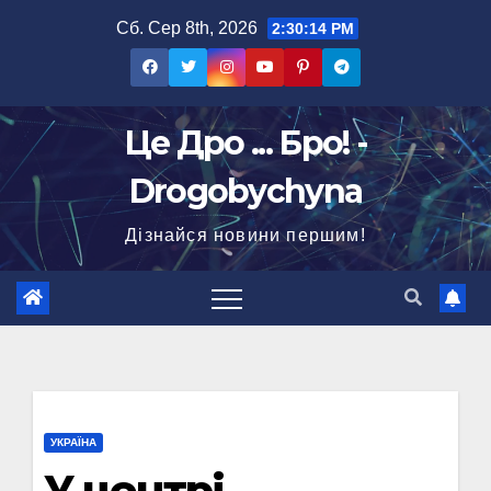
Перейти
Сб. Сер 8th, 2026
2:30:15 PM
до
вмісту
Це Дро ... Бро! -
Drogobychyna
Дізнайся новини першим!
УКРАЇНА
У центрі