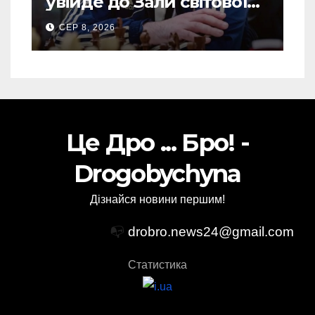
увійде до Зали світової
шахової слави
СЕР 8, 2026
Це Дро ... Бро! -
Drogobychyna
Дізнайся новини першим!
📭
drobro.news24@gmail.com
Статистика