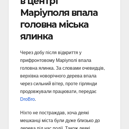
в центрі
Маріуполя впала
головна міська
ялинка
Через добу після відкриття у
прифронтовому Маріуполі впала
головна ялинка. За словами очевидців,
верхівка новорічного дерева впала
через сильний вітер, проте гірлянди
продовжували працювати, передає
DroBro
.
Ніхто не постраждав, хоча деякі
мешканці міста були дуже близько до
дерева під час події. Також деякі