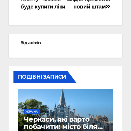
буде купити ліки
новий штам
Від
admin
ПОДІБНІ ЗАПИСИ
УКРАЇНА
Черкаси, які варто
побачити: місто біля