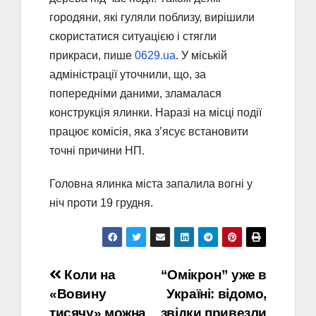
городяни, які гуляли поблизу, вирішили
скористатися ситуацією і стягли
прикраси, пише
0629.ua
. У міській
адміністрації уточнили, що, за
попередніми даними, зламалася
конструкція ялинки. Наразі на місці події
працює комісія, яка з’ясує встановити
точні причини НП.
Головна ялинка міста запалила вогні у
ніч проти 19 грудня.
Навігація
Коли на
“Омікрон” уже в
«Вовину
Україні: відомо,
записів
тисячу» можна
звідки привезли