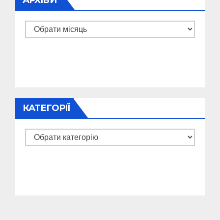
АРХІВИ
Архіви
КАТЕГОРІЇ
Категорії