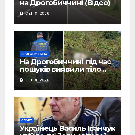
на Дрогобиччині (Відео)
СЕР 8, 2026
ДРОГОБИЧЧИНА
На Дрогобиччині під час
пошуків виявили тіло
зниклого чоловіка (Фото)
СЕР 8, 2026
СПОРТ
Українець Василь Іванчук