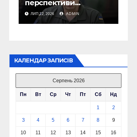
перспективи
Сирського після
ЛИП 22, 2026
ADMIN
звільнення з посади
Головкому ВСУ
КАЛЕНДАР ЗАПИСІВ
Серпень 2026
Пн
Вт
Ср
Чт
Пт
Сб
Нд
1
2
3
4
5
6
7
8
9
10
11
12
13
14
15
16