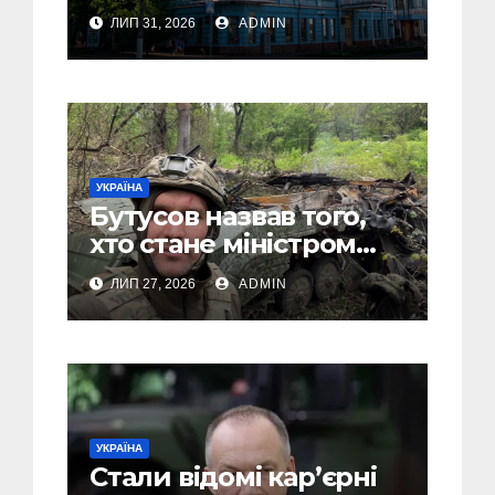
Дніпра, зелені парки
ЛИП 31, 2026
ADMIN
та місця з особливою
атмосферою
УКРАЇНА
Бутусов назвав того,
хто стане міністром
оборони України, і
ЛИП 27, 2026
ADMIN
пояснив, чому інакше
не може бути
УКРАЇНА
Стали відомі кар’єрні