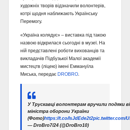
художніх творів відзначили волонтерів,
котрі щодня наближають Українську
Перемогу.
«Україна колядує» – виставка під такою
назвою відкрилася сьогодні в музеї. На
ній представлені роботи вихованців та
викладачів Підбузької Малої академії
мистецтв (ліцею) імені Еммануїла
Миська, передає
DROBRO
.
У Трускавці волонтерам вручили подяки в
міністра оборони України
(Фото)
https://t.co/lsJdEde2t2
pic.twitter.com/
— DroBro7/24 (@DroBro10)