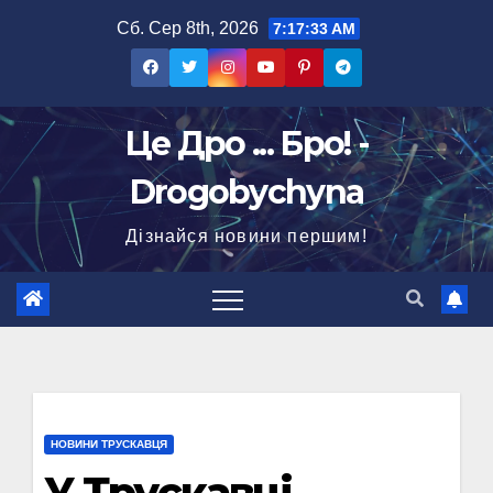
Перейти
Сб. Сер 8th, 2026
7:17:34 AM
до
вмісту
Це Дро ... Бро! -
Drogobychyna
Дізнайся новини першим!
НОВИНИ ТРУСКАВЦЯ
У Трускавці