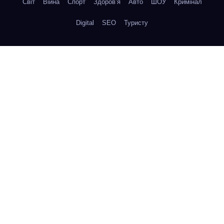
Світ
Війна
Спорт
Здоров’я
Авто
ШОУ
Кримінал
Digital
SEO
Туристу