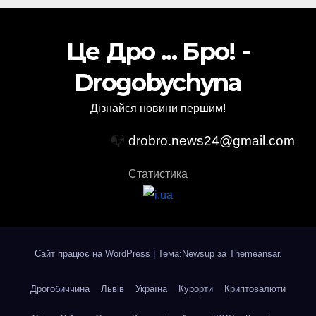
Це Дро ... Бро! -
Drogobychyna
Дізнайся новини першим!
📭
drobro.news24@gmail.com
Статистика
Сайт працює на WordPress
|
Тема:Newsup за
Themeansar
.
Дрогобиччина
Львів
Україна
Курорти
Криптовалюти