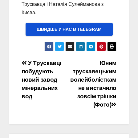
Трускавця і Наталія Сулейманова з
Києва.
ШВИДШЕ У НАС В ТELEGRAM
Навігація
У Трускавці
Юним
побудують
трускавецьким
записів
новий завод
волейболісткам
мінеральних
не вистачило
вод
зовсім трішки
(Фото)