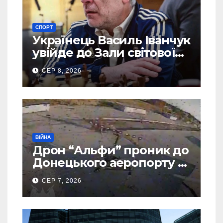
СПОРТ
Українець Василь Іванчук
увійде до Зали світової
шахової слави
СЕР 8, 2026
ВІЙНА
Дрон “Альфи” проник до
Донецького аеропорту та
спалив “Шахед” ще до
СЕР 7, 2026
запуску