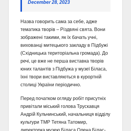
December 28, 2023
Назва говорить сама за себе, адже
тематика творів – Різдвяні свята. Вони
зображені такими, як їх бачать учні,
вихованці митецького закладу в Підбужі
(Східницька територіальна громада). До
речі, це вже не перша виставка творів
юних талантів з Підбужа у музеї Біласа,
їхні твори виставляються в курортній
столиці України періодично.
Перед початком огляду робіт присутніх
привітали міський голова Трускавця
Андрій Кульчинський, начальниця відділу
культури ТМР Тетяна Татомир,
директорка музею Біласа Олена Білас-