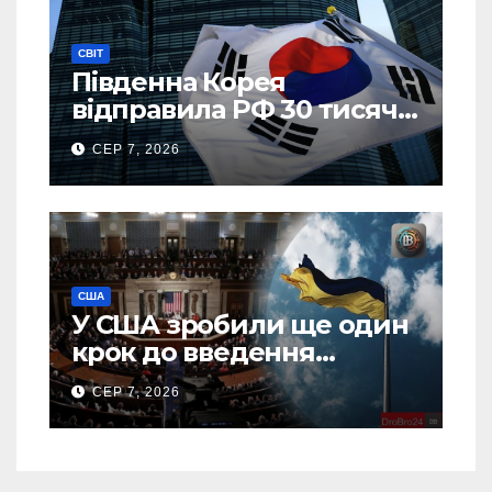
СВІТ
Південна Корея
відправила РФ 30 тисяч
тонн авіапалива
СЕР 7, 2026
США
У США зробили ще один
крок до введення
“пекельних санкцій”
СЕР 7, 2026
проти Росії