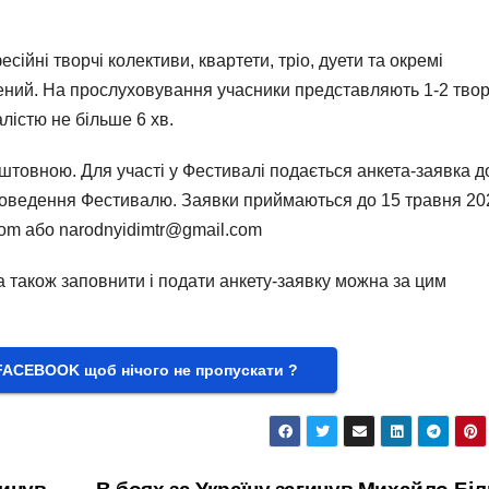
сійні творчі колективи, квартети, тріо, дуети та окремі
ений. На прослуховування учасники представляють 1-2 тво
лістю не більше 6 хв.
штовною. Для участі у Фестивалі подається анкета-заявка д
 проведення Фестивалю. Заявки приймаються до 15 травня 20
om або narodnyidimtr@gmail.com
 також заповнити і подати анкету-заявку можна за цим
FACEBOOK щоб нічого не пропускати ?