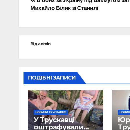
Навігація
В боях за Україну під Бахмутом за
Михайло Білик зі Станилі
записів
Від
admin
ПОДІБНІ ЗАПИСИ
НОВИНИ ТРУСКАВЦЯ
НОВИН
У Трускавці
Юрі
оштрафували
Тр