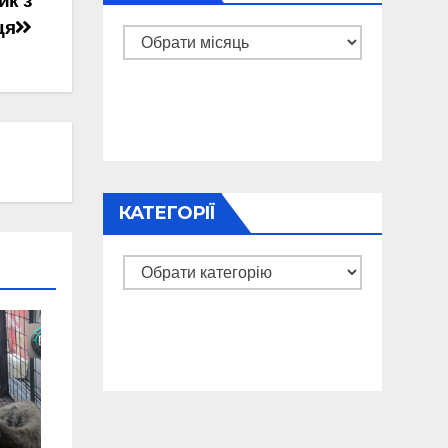
ик з
ця
Архіви
КАТЕГОРІЇ
Категорії