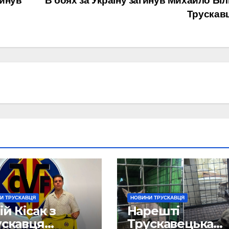
гинув
В боях за Україну загинув Михайло Біл
Трускав
И ТРУСКАВЦЯ
НОВИНИ ТРУСКАВЦЯ
й Кісак з
Нарешті
ускавця
Трускавецька