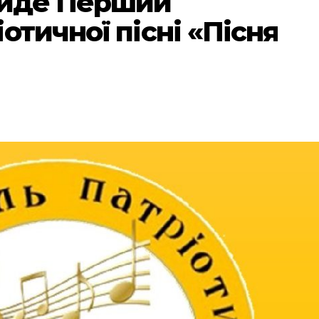
ойде Перший
отичної пісні «Пісня