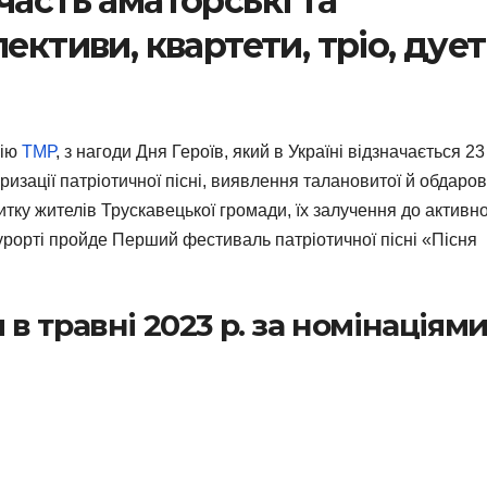
часть аматорські та
ективи, квартети, тріо, дуе
цію
ТМР
, з нагоди Дня Героїв, який в Україні відзначається 23
ризації патріотичної пісні, виявлення талановитої й обдаро
ку жителів Трускавецької громади, їх залучення до активно
-курорті пройде Перший фестиваль патріотичної пісні «Пісня
 травні 2023 р. за номінаціями