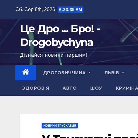
Перейти
Сб. Сер 8th, 2026
6:33:36 AM
до
вмісту
Це Дро ... Бро! -
Drogobychyna
Дізнайся новини першим!
ДРОГОБИЧЧИНА
ЛЬВІВ
ЗДОРОВ’Я
АВТО
ШОУ
КРИМІН
НОВИНИ ТРУСКАВЦЯ