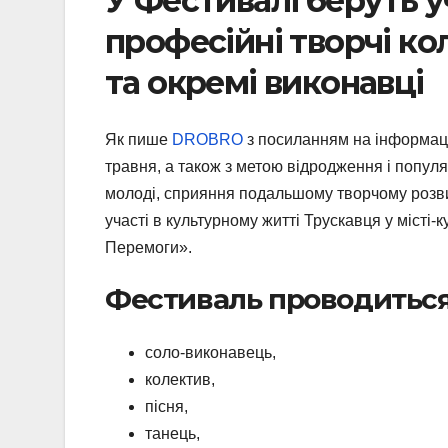
У Фестивалі беруть у
професійні творчі кол
та окремі виконавці
Як пише
DROBRO
з посиланням на інформа
травня, а також з метою відродження і популя
молоді, сприяння подальшому творчому розвит
участі в культурному житті Трускавця у місті
Перемоги».
Фестиваль проводиться в
соло-виконавець,
колектив,
пісня,
танець,