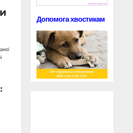
ти
Допомога хвостикам
ваної
ї
: