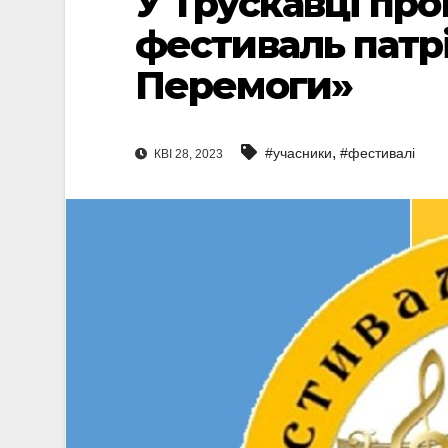
У Трускавці пр
фестиваль патрі
Перемоги»
,
#учасники
#фестивалі
КВІ 28, 2023