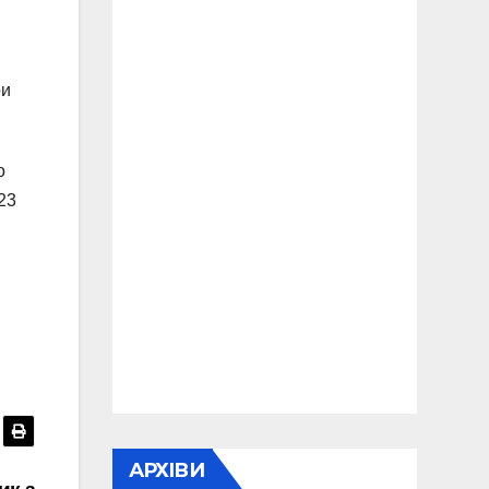
ри
о
23
АРХІВИ