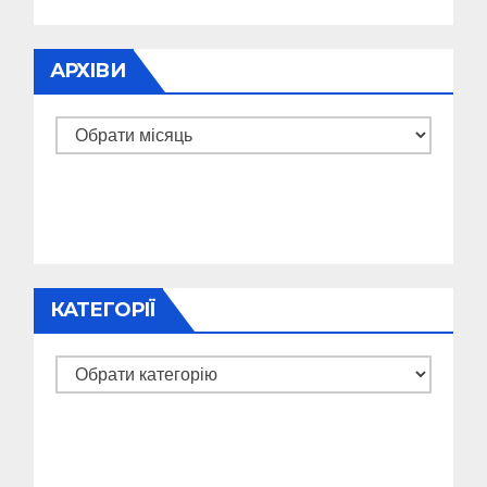
АРХІВИ
Архіви
КАТЕГОРІЇ
Категорії