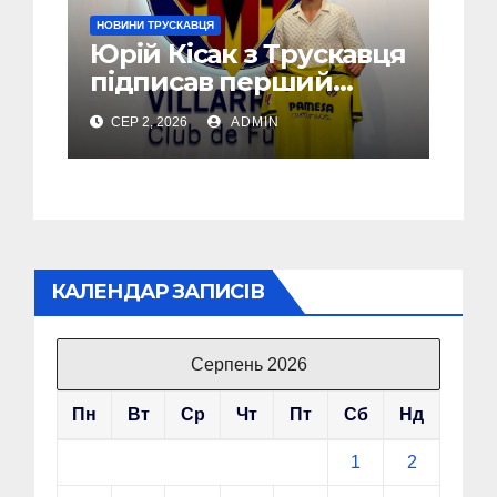
НОВИНИ ТРУСКАВЦЯ
Юрій Кісак з Трускавця
підписав перший
професійний контракт
СЕР 2, 2026
ADMIN
з Villarreal CF (Фото,
Відео)
КАЛЕНДАР ЗАПИСІВ
Серпень 2026
Пн
Вт
Ср
Чт
Пт
Сб
Нд
1
2