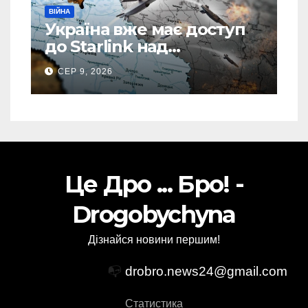
ВІЙНА
Україна вже має доступ
до Starlink над
територією Росії: в одній
СЕР 9, 2026
спеціальній зоні – ЗМІ
Це Дро ... Бро! -
Drogobychyna
Дізнайся новини першим!
📭
drobro.news24@gmail.com
Статистика