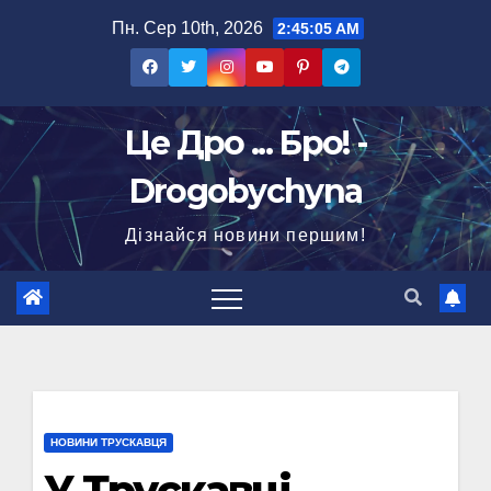
Перейти
Пн. Сер 10th, 2026
2:45:06 AM
до
вмісту
Це Дро ... Бро! -
Drogobychyna
Дізнайся новини першим!
НОВИНИ ТРУСКАВЦЯ
У Трускавці