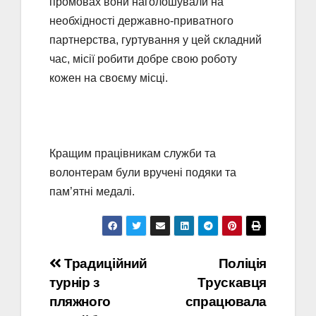
промовах вони наголошували на
необхідності державно-приватного
партнерства, гуртування у цей складний
час, місії робити добре свою роботу
кожен на своєму місці.
Кращим працівникам служби та
волонтерам були вручені подяки та
пам’ятні медалі.
Навігація
Традиційний
Поліція
турнір з
Трускавця
записів
пляжного
спрацювала