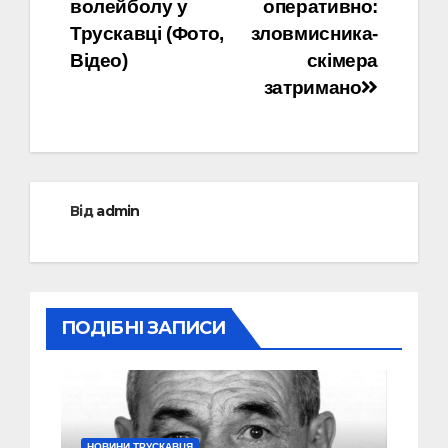
волейболу у
оперативно:
Трускавці (Фото,
зловмисника-
Відео)
скімера
затримано
Від
admin
ПОДІБНІ ЗАПИСИ
НОВИНИ ТРУСКАВЦЯ