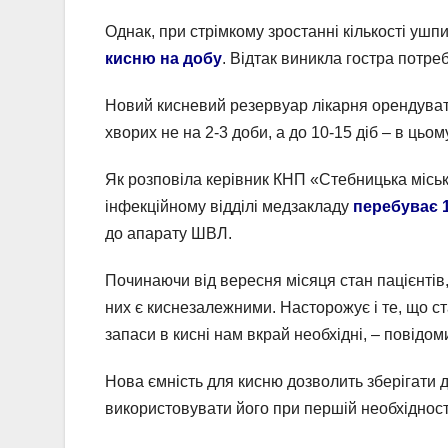
Однак, при стрімкому зростанні кількості уш
кисню на добу
. Відтак виникла гостра потре
Новий кисневий резервуар лікарня орендуват
хворих не на 2-3 доби, а до 10-15 діб – в цьо
Як розповіла керівник КНП «Стебницька міськ
інфекційному відділі медзакладу
перебуває 1
до апарату ШВЛ.
Починаючи від вересня місяця стан пацієнтів,
них є киснезалежними. Насторожує і те, що ст
запаси в кисні нам вкрай необхідні, – повідо
Нова ємність для кисню дозволить зберігати до
використовувати його при першій необхідност