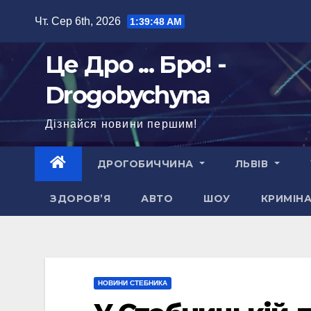
Перейти
Чт. Сер 6th, 2026
1:39:49 AM
до
вмісту
Це Дро ... Бро! -
Drogobychyna
Дізнайся новини першим!
ДРОГОБИЧЧИНА
ЛЬВІВ
ЗДОРОВ’Я
АВТО
ШОУ
КРИМІН
НОВИНИ СТЕБНИКА