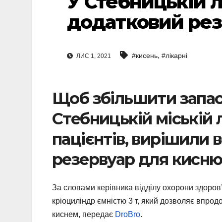
У Стебницькій л
додатковий рез
,
#кисень
#лікарні
ЛИС 1, 2021
Щоб збільшити запас
Стебницькій міській л
пацієнтів, вирішили
резервуар для кисню
За словами керівника відділу охорони здоро
кріоциліндр ємністю 3 т, який дозволяє впрод
киснем, передає
DroBro
.