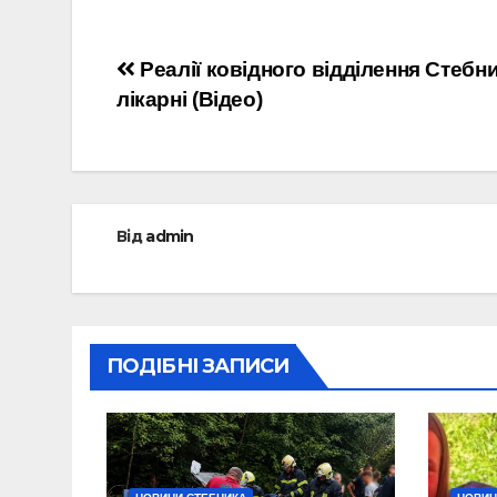
Навігація
Реалії ковідного відділення Стебн
лікарні (Відео)
записів
Від
admin
ПОДІБНІ ЗАПИСИ