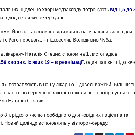
питалених, щоденно хворі медзакладу потребують
від 1,5 до 
ба в додатковому резервуарі.
име. Його встановлення дозволить мати запаси кисню для
му і є його перевага, – підкреслив Володимир Чуба.
а лікарня» Наталія Стецик, станом на 1 листопада в
56 хворих, із яких 19 – в реанімації
, один пацієнт підклю
 які потрапляють в нашу лікарню – доволі важкий. Більшість
ан пацієнтів середньої важкості інколи різко погіршується. 
мила Наталія Стецик.
 8 т. рідкого кисню необхідного для ковідних пацієнтів та
і. Новий циліндр встановлять у вівторок-середу.