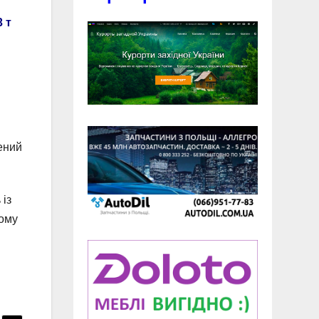
3 т
чений
 із
Тому