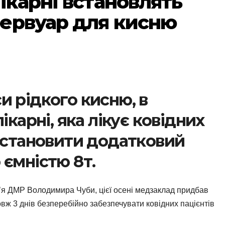
ікарні встановлять
ервуар для кисню
и рідкого кисню, в
ікарні, яка лікує ковідних
 встановити додатковий
 ємністю 8т.
в’я ДМР Володимира Чуби, цієї осені медзаклад придбав
овж 3 днів безперебійно забезпечувати ковідних пацієнтів