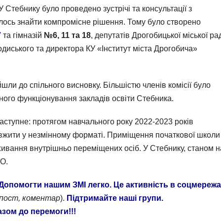
У Стебнику було проведено зустрічі та консультації з
лось знайти компромісне рішення. Тому було створено
7
та гімназій
№6, 11 та 18
, депутатів Дрогобицької міської ра
одиського та директора КУ «Інститут міста Дрогобича»
йшли до спільного висновку. Більшістю членів комісії було
ого функціонування закладів освіти Стебника.
наступне: протягом навчального року 2022-2023 років
вжити у незмінному форматі. Приміщення початкової школи
живання внутрішньо переміщених осіб. У Стебнику, станом н
О.
Допомогти нашим ЗМІ легко. Це активність в соцмереж
епост, коментар
).
Підтримайте наші групи.
азом до перемоги!!!