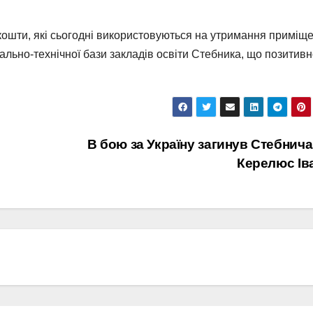
у, кошти, які сьогодні використовуються на утримання приміщ
іально-технічної бази закладів освіти Стебника, що позитив
В бою за Україну загинув Стебнич
Керелюс Ів