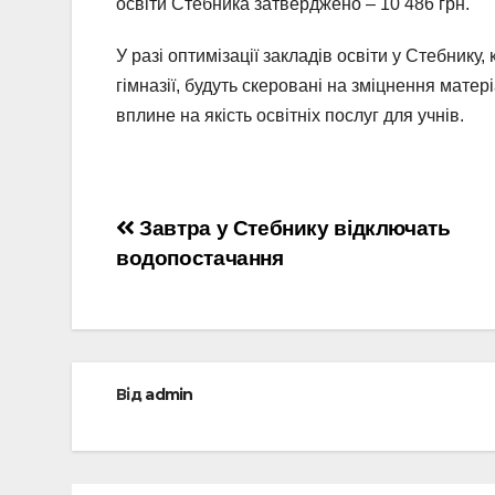
освіти Стебника затверджено – 10 486 грн.
У разі оптимізації закладів освіти у Стебник
гімназії, будуть скеровані на зміцнення матер
вплине на якість освітніх послуг для учнів.
Навігація
Завтра у Стебнику відключать
водопостачання
записів
Від
admin