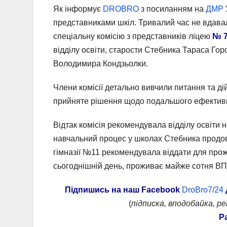
Як інформує
DROBRO
з посиланням на
ДМР
представниками шкіл. Тривалий час не вдава
спеціальну комісію з представників ліцею
№ 
відділу освіти, старости Стебника Тараса Гор
Володимира Кондзьолки.
Члени комісії детально вивчили питання та ді
прийняте рішення щодо подальшого ефективн
Відтак комісія рекомендувала відділу освіти 
навчальний процес у школах Стебника продо
гімназії №11 рекомендувала віддати для про
сьогоднішній день, проживає майже сотня ВП
Підпишись на наш
Facebook
DroBro7/24
(
підписка, вподобайка, р
Р