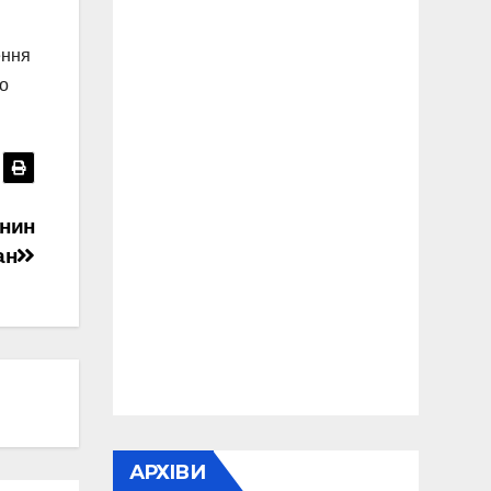
ення
но
анин
ан
АРХІВИ