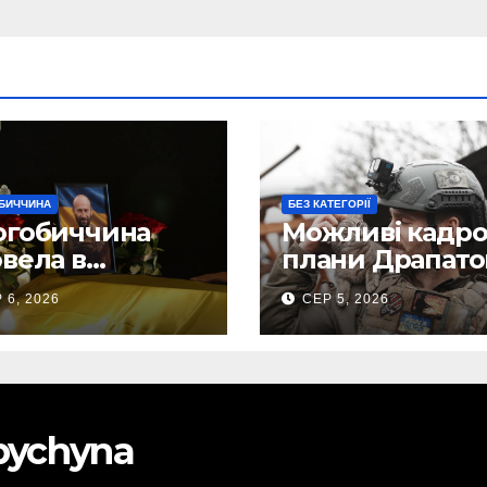
БИЧЧИНА
БЕЗ КАТЕГОРІЇ
огобиччина
Можливі кадро
вела в
плани Драпато
анню земну
Маркусу
 6, 2026
СЕР 5, 2026
огу свого
пророкують
исника – Олега
важливу посад
ського
ЗСУ
obychyna