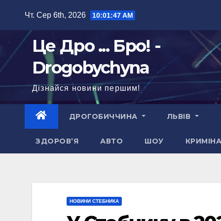
Перейти
Чт. Сер 6th, 2026
10:01:48 AM
до
вмісту
Це Дро ... Бро! -
Drogobychyna
Дізнайся новини першим!
ДРОГОБИЧЧИНА
ЛЬВІВ
ЗДОРОВ’Я
АВТО
ШОУ
КРИМІН
НОВИНИ СТЕБНИКА