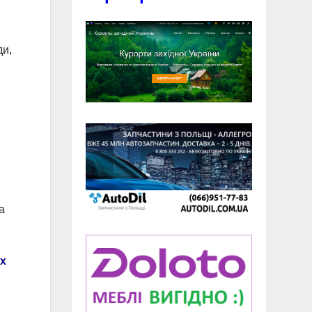
ди,
а
ах