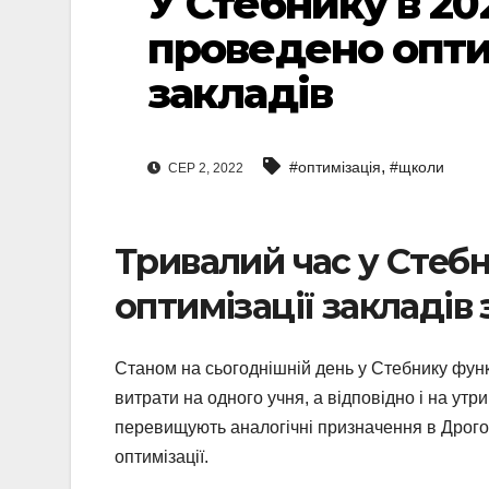
У Стебнику в 20
проведено опти
закладів
,
#оптимізація
#щколи
СЕР 2, 2022
Тривалий час у Стеб
оптимізації закладів 
Станом на сьогоднішній день у Стебнику функ
витрати на одного учня, а відповідно і на ут
перевищують аналогічні призначення в Дрогоб
оптимізації.