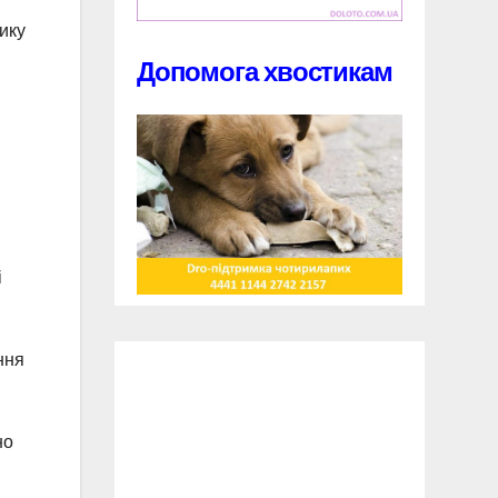
нику
Допомога хвостикам
і
ння
но