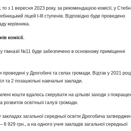
то з 1 вересня 2023 року, за рекомендацією комісії, у Стеб
ницький ліцей І-ІІІ ступенів. Відповідно буде проведено
ду керівника.
ів комісії.
 у гімназії №11 буде забезпечено в основному приміщенні
 проведені у Дрогобичі та селах громади. Відтак у 2021 роц
іл та 2 позашкільні навчальні заклади.
лені кошти вдалось скерувати на цільові заходи з покраще
а розвиток освітньої галузі громади.
у закладах загальної середньої освіти Дрогобича затвердже
– 6 929 грн., а на одного учня закладів загальної середньої