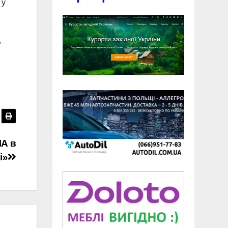
 у
,
ША в
і»