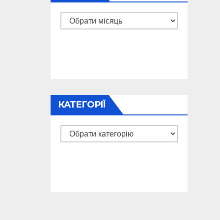
Архіви
КАТЕГОРІЇ
Категорії