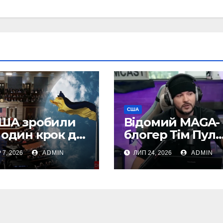
США
США зробили
Відомий MAGA-
 один крок до
блогер Тім Пул
едення
несподівано
 7, 2026
ADMIN
ЛИП 24, 2026
ADMIN
екельних
підтримав
кцій” проти
Україну
ії