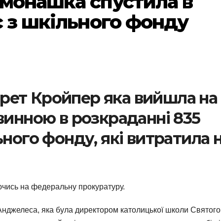
 монашка спустила в
с з шкільного фонду
рет Кройпер яка вийшла на
винною в розкраданні 835
ьного фонду, які витратила 
ючись на федеральну прокуратуру.
с-Анджелеса, яка була директором католицької школи Святого