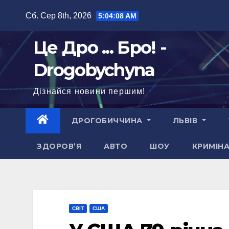
Перейти
Сб. Сер 8th, 2026
5:04:09 AM
до
вмісту
Це Дро ... Бро! -
Drogobychyna
Дізнайся новини першим!
ДРОГОБИЧЧИНА
ЛЬВІВ
ЗДОРОВ’Я
АВТО
ШОУ
КРИМІН
СВІТ
США