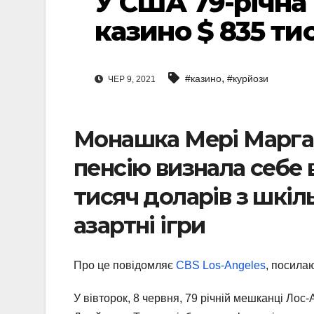
У США 79-річна
казино $ 835 ти
,
#казино
#курйози
ЧЕР 9, 2021
Монашка Мері Марга
пенсію визнала себе 
тисяч доларів з шкіл
азартні ігри
Про це повідомляє
CBS Los-Angeles
, посила
У вівторок, 8 червня, 79 річній мешканці Ло