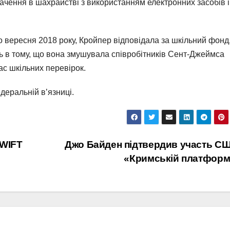
ачення в шахрайстві з використанням електронних засобів і
о вересня 2018 року, Кройпер відповідала за шкільний фонд
ють в тому, що вона змушувала співробітників Сент-Джеймса
ас шкільних перевірок.
деральній в’язниці.
SWIFT
Джо Байден підтвердив участь С
«Кримській платформ