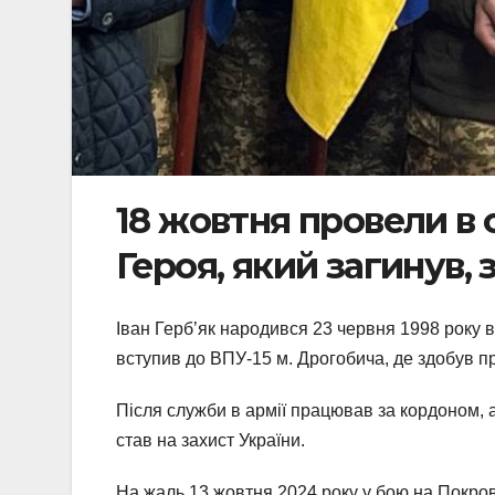
18 жовтня провели в 
Героя, який загинув,
Іван Герб’як народився 23 червня 1998 року в
вступив до ВПУ-15 м. Дрогобича, де здобув п
Після служби в армії працював за кордоном, 
став на захист України.
На жаль 13 жовтня 2024 року у бою на Покр