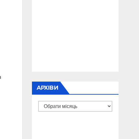
в
АРХІВИ
Архіви