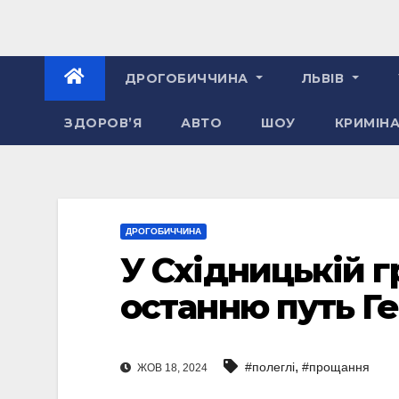
ДРОГОБИЧЧИНА
ЛЬВІВ
ЗДОРОВ’Я
АВТО
ШОУ
КРИМІН
ДРОГОБИЧЧИНА
У Східницькій г
останню путь Ге
,
#полеглі
#прощання
ЖОВ 18, 2024