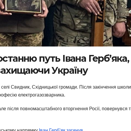
останню путь Івана Герб’яка,
 захищаючи Україну
 селі Свидник, Східницької громади. Після закінчення школи
рофесію електрогазозварника.
але після повномасштабного вторгнення Росії, повернувся 
овському напрямку
Іван Герб’як загинув
.