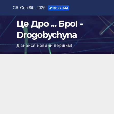
Перейти
Сб. Сер 8th, 2026
3:19:29 AM
до
вмісту
Це Дро ... Бро! -
Drogobychyna
Дізнайся новини першим!