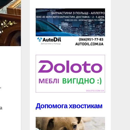
,
Допомога хвостикам
та