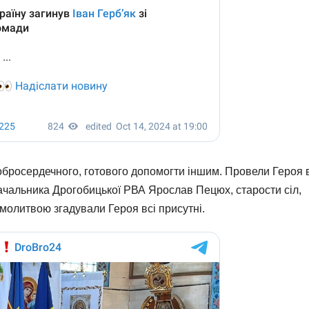
 добросердечного, готового допомогти іншим. Провели Героя 
 начальника Дрогобицької РВА Ярослав Пецюх, старости сіл,
молитвою згадували Героя всі присутні.