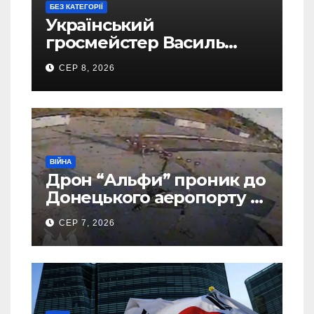
БЕЗ КАТЕГОРІЇ
Український
гросмейстер Василь
Іванчук увійде до Зали
СЕР 8, 2026
світової шахової слави
ВІЙНА
Дрон “Альфи” проник до
Донецького аеропорту та
спалив “Шахед” ще до
СЕР 7, 2026
запуску