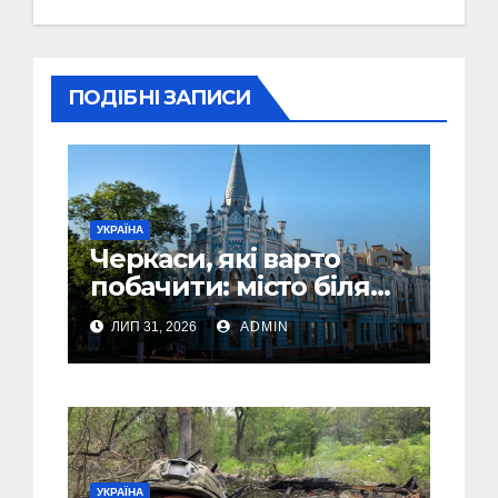
ПОДІБНІ ЗАПИСИ
УКРАЇНА
Черкаси, які варто
побачити: місто біля
Дніпра, зелені парки
ЛИП 31, 2026
ADMIN
та місця з особливою
атмосферою
УКРАЇНА