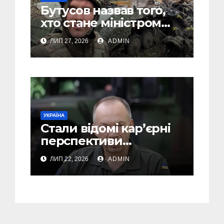
Бутусов назвав того,
хто стане міністром
оборони України, і
ЛИП 27, 2026
ADMIN
пояснив, чому інакше
не може бути
УКРАЇНА
Стали відомі кар’єрні
перспективи
Сирського після
ЛИП 22, 2026
ADMIN
звільнення з посади
Головкому ВСУ