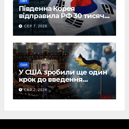
СВІТ
Південна Корея
відправила РФ 30 тисяч
тонн авіапалива
СЕР 7, 2026
США
У США зробили ще один
крок до введення
“пекельних санкцій”
СЕР 7, 2026
проти Росії