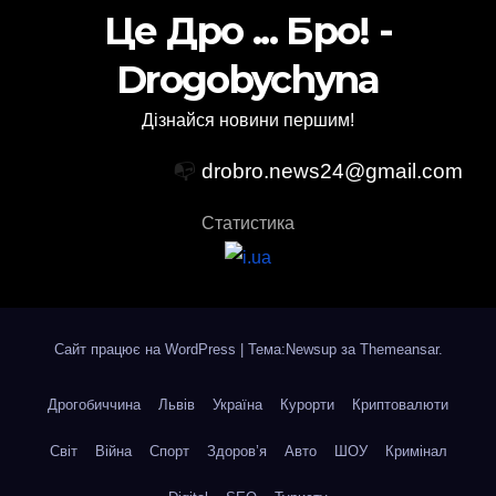
Це Дро ... Бро! -
Drogobychyna
Дізнайся новини першим!
📭
drobro.news24@gmail.com
Статистика
Сайт працює на WordPress
|
Тема:Newsup за
Themeansar
.
Дрогобиччина
Львів
Україна
Курорти
Криптовалюти
Світ
Війна
Спорт
Здоров’я
Авто
ШОУ
Кримінал