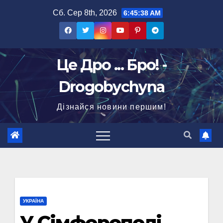
Перейти
Сб. Сер 8th, 2026
6:45:39 AM
до
вмісту
Це Дро ... Бро! -
Drogobychyna
Дізнайся новини першим!
УКРАЇНА
У Сімферополі