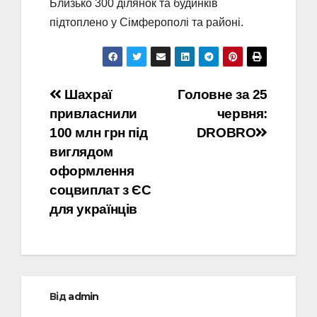
Близько 300 ділянок та будинків
підтоплено у Сімферополі та районі.
Навігація
Шахраї
Головне за 25
привласнили
червня:
записів
100 млн грн під
DROBRO
виглядом
оформлення
соцвиплат з ЄС
для українців
Від
admin