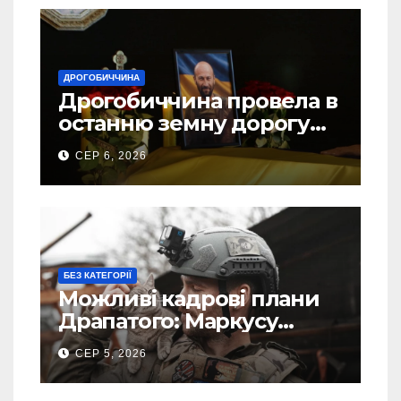
ДРОГОБИЧЧИНА
Дрогобиччина провела в
останню земну дорогу
свого Захисника – Олега
СЕР 6, 2026
Торського
БЕЗ КАТЕГОРІЇ
Можливі кадрові плани
Драпатого: Маркусу
пророкують важливу
СЕР 5, 2026
посаду у ЗСУ