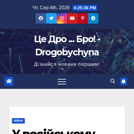
Перейти
Чт. Сер 6th, 2026
4:25:37 PM
до
вмісту
Це Дро ... Бро! -
Drogobychyna
Дізнайся новини першим!
ВІЙНА
У російському