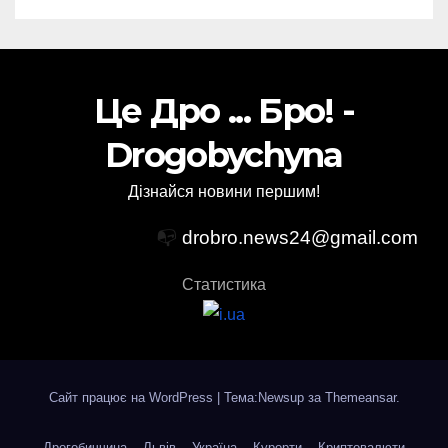
Це Дро ... Бро! -
Drogobychyna
Дізнайся новини першим!
📭
drobro.news24@gmail.com
Статистика
Сайт працює на WordPress
|
Тема:Newsup за
Themeansar
.
Дрогобиччина
Львів
Україна
Курорти
Криптовалюти