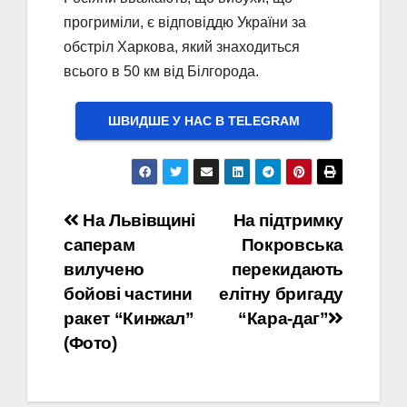
прогриміли, є відповіддю України за
обстріл Харкова, який знаходиться
всього в 50 км від Білгорода.
ШВИДШЕ У НАС В ТELEGRAM
Навігація
На Львівщині
На підтримку
саперам
Покровська
записів
вилучено
перекидають
бойові частини
елітну бригаду
ракет “Кинжал”
“Кара-даг”
(Фото)