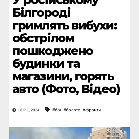
Білгороді
гримлять вибухи:
обстрілом
пошкоджено
будинки та
магазини, горять
авто (Фото, Відео)
,
,
#бої
#болото
#фронти
ВЕР 1, 2024