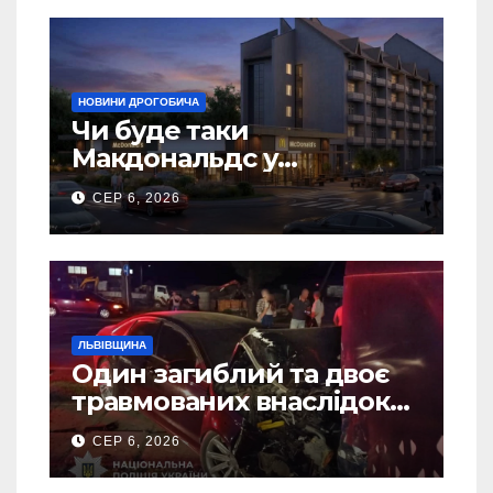
НОВИНИ ДРОГОБИЧА
Чи буде таки
Макдональдс у
Дрогобичі? (Фото)
СЕР 6, 2026
ЛЬВІВЩИНА
Один загиблий та двоє
травмованих внаслідок
ДТП на Самбірщині
СЕР 6, 2026