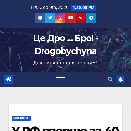
Перейти
Нд. Сер 9th, 2026
4:20:09 PM
до
вмісту
Це Дро ... Бро! -
Drogobychyna
Дізнайся новини першим!
МОСКОВІЯ
У РФ вперше за 40