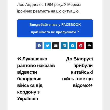
Лос-Анджелес 1984 року. У Мережі
іронічно реагують на цю ситуацію.
Вподобайте нас у FACEBOOK
щоб нічого не пропускати ?
Навігація
Лукашенко
До Білорусі
раптово наказав
прибули
записів
відвести
китайські
білоруські
військові: що
війська від
відомо
кордону з
Україною