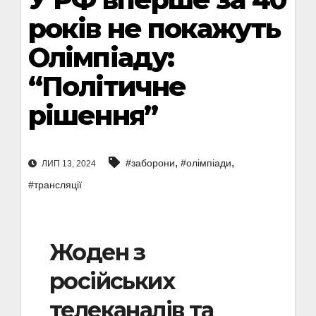
років не покажуть
Олімпіаду:
“Політичне
рішення”
,
,
#заборони
#олімпіади
ЛИП 13, 2024
#трансляції
Жоден з
російських
телеканалів та