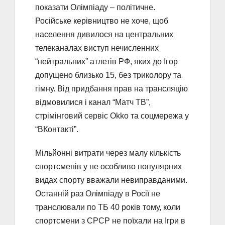
показати Олімпіаду – політичне.
Російське керівництво не хоче, щоб
населення дивилося на центральних
телеканалах виступ нечисленних
“нейтральних” атлетів РФ, яких до Ігор
допущено близько 15, без триколору та
гімну. Від придбання прав на трансляцію
відмовилися і канал “Матч ТВ”,
стрімінговий сервіс Оkkо та соцмережа у
“ВКонтакті”.
Мільйонні витрати через малу кількість
спортсменів у не особливо популярних
видах спорту вважали невиправданими.
Останній раз Олімпіаду в Росії не
транслювали по ТБ 40 років тому, коли
спортсмени з СРСР не поїхали на Ігри в