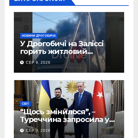
НОВИНИ ДРОГОБИЧА
У Дрогобичі на Заліссі
горить житловий
будинок (Відео)
СЕР 9, 2026
СВІТ
“Щось змінилося”, –
Туреччина запросила у
США дозвіл передати
СЕР 9, 2026
Україні ATACMS та M270