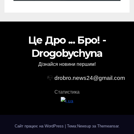
Це Дро ... Бро! -
Drogobychyna
Дізнайся новини першим!
📭
drobro.news24@gmail.com
Статистика
Сайт працює на WordPress
|
Тема:Newsup за
Themeansar
.