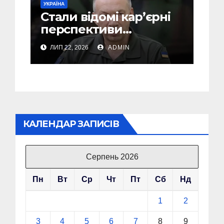
УКРАЇНА
Стали відомі кар’єрні
перспективи
Сирського після
ЛИП 22, 2026
ADMIN
звільнення з посади
Головкому ВСУ
КАЛЕНДАР ЗАПИСІВ
Серпень 2026
Пн
Вт
Ср
Чт
Пт
Сб
Нд
1
2
3
4
5
6
7
8
9