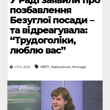
позбавлення
Безуглої посади –
та відреагувала:
“Трудоголіки,
люблю вас”
,
,
#ВРУ
#звільнення
#посади
СІЧ 5, 2024