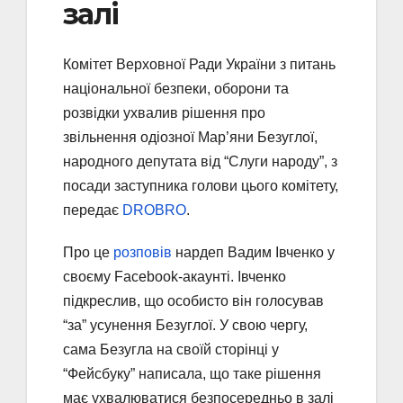
залі
Комітет Верховної Ради України з питань
національної безпеки, оборони та
розвідки ухвалив рішення про
звільнення одіозної Мар’яни Безуглої,
народного депутата від “Слуги народу”, з
посади заступника голови цього комітету,
передає
DROBRO
.
Про це
розповів
нардеп Вадим Івченко у
своєму Facebook-акаунті. Івченко
підкреслив, що особисто він голосував
“за” усунення Безуглої. У свою чергу,
сама Безугла на своїй сторінці у
“Фейсбуку” написала, що таке рішення
має ухвалюватися безпосередньо в залі