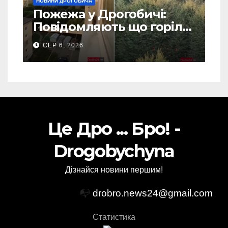
НОВИНИ ДРОГОБИЧА
Пожежа у Дрогобичі:
Повідомляють що горіло
5 гаражів (Відео)
СЕР 6, 2026
Це Дро ... Бро! -
Drogobychyna
Дізнайся новини першим!
📭
drobro.news24@gmail.com
Статистика