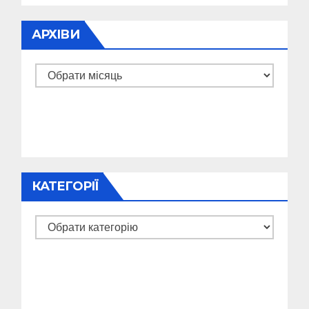
АРХІВИ
Архіви
КАТЕГОРІЇ
Категорії