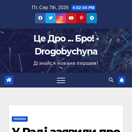
Перейти
Пт. Сер 7th, 2026
4:02:05 PM
до
вмісту
Це Дро ... Бро! -
Drogobychyna
Дізнайся новини першим!
УКРАЇНА
У Раді заявили про