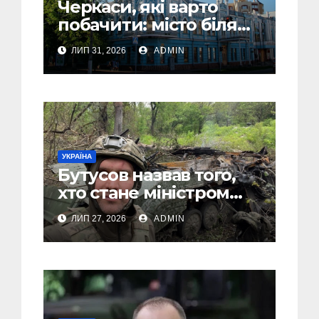
Черкаси, які варто
побачити: місто біля
Дніпра, зелені парки
ЛИП 31, 2026
ADMIN
та місця з особливою
атмосферою
УКРАЇНА
Бутусов назвав того,
хто стане міністром
оборони України, і
ЛИП 27, 2026
ADMIN
пояснив, чому інакше
не може бути