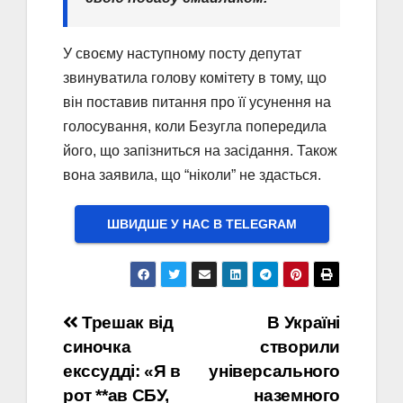
У своєму наступному посту депутат
звинуватила голову комітету в тому, що
він поставив питання про її усунення на
голосування, коли Безугла попередила
його, що запізниться на засідання. Також
вона заявила, що “ніколи” не здасться.
ШВИДШЕ У НАС В ТELEGRAM
Навігація
Трешак від
В Україні
синочка
створили
записів
екссудді: «Я в
універсального
рот **ав СБУ,
наземного