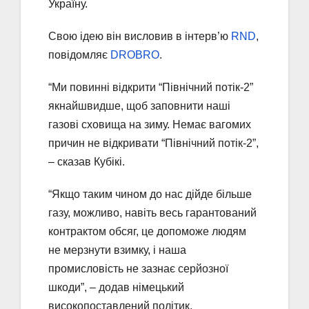
Україну.
Свою ідею він висловив в інтерв’ю
RND
,
повідомляє
DROBRO
.
“Ми повинні відкрити “Північний потік-2”
якнайшвидше, щоб заповнити наші
газові сховища на зиму. Немає вагомих
причин не відкривати “Північний потік-2”,
– сказав Кубікі.
“Якщо таким чином до нас дійде більше
газу, можливо, навіть весь гарантований
контрактом обсяг, це допоможе людям
не мерзнути взимку, і наша
промисловість не зазнає серйозної
шкоди”, – додав німецький
високопоставлений політик.