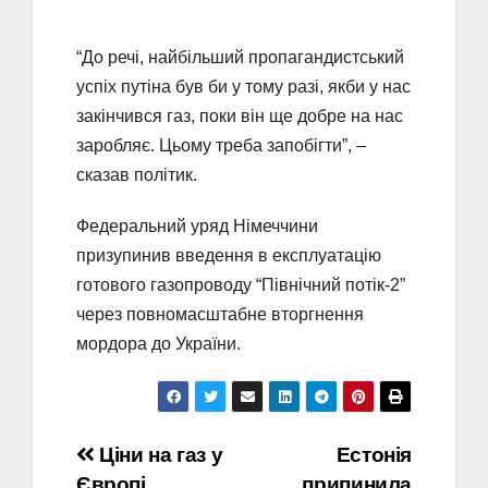
“До речі, найбільший пропагандистський
успіх путіна був би у тому разі, якби у нас
закінчився газ, поки він ще добре на нас
заробляє. Цьому треба запобігти”, –
сказав політик.
Федеральний уряд Німеччини
призупинив введення в експлуатацію
готового газопроводу “Північний потік-2”
через повномасштабне вторгнення
мордора до України.
Навігація
Ціни на газ у
Естонія
Європі
припинила