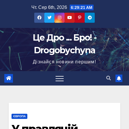
Перейти
Чт. Сер 6th, 2026
6:29:22 AM
до
вмісту
Це Дро ... Бро! -
Drogobychyna
Дізнайся новини першим!
ЄВРОПА
У правлячій