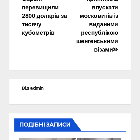
записів
перевищили
впускати
2800 доларів за
московитів із
тисячу
виданими
кубометрів
республікою
шенгенськими
візами
Від
admin
ПОДІБНІ ЗАПИСИ