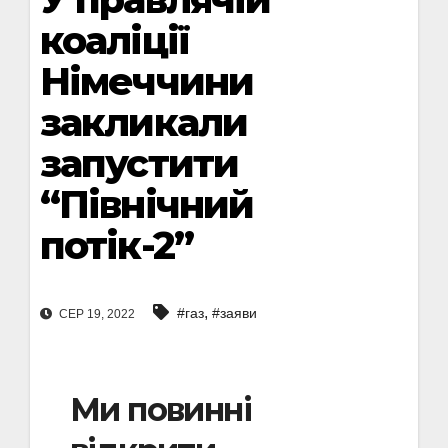
коаліції
Німеччини
закликали
запустити
“Північний
потік-2”
,
#газ
#заяви
СЕР 19, 2022
Ми повинні