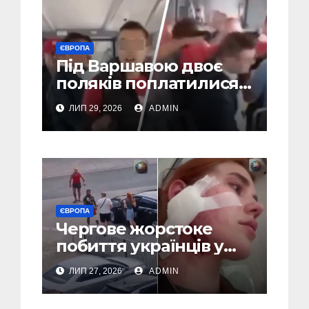
ЄВРОПА
Під Варшавою двоє
поляків поплатилися
за нападки на
ЛИП 29, 2026
ADMIN
українця – пасажири
викинули їх із поїзда
(Відео)
ЄВРОПА
Чергове жорстоке
побиття українців у
Польші: перші
ЛИП 27, 2026
ADMIN
затримання (Відео,
Фото)