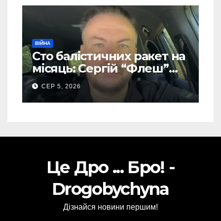
ВІЙНА
Сто балістичних ракет на
місяць: Сергій “Флеш”
закликав українців
СЕР 5, 2026
готуватися до гіршого
Це Дро ... Бро! -
Drogobychyna
Дізнайся новини першим!