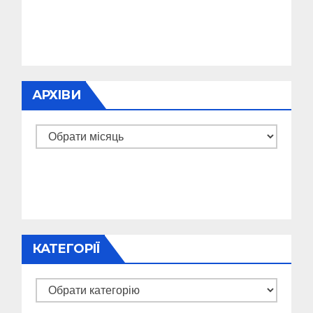
АРХІВИ
Архіви
КАТЕГОРІЇ
Категорії