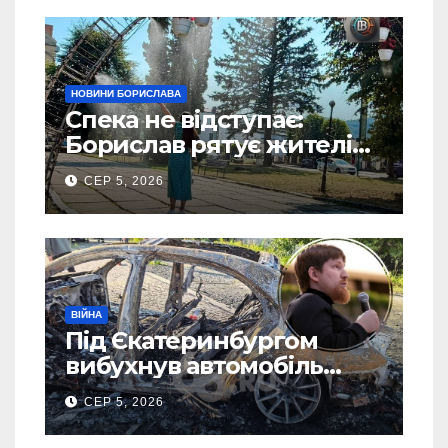
НОВИНИ БОРИСЛАВА
Спека не відступає:
Борислав рятує жителів
від рекордної спеки
СЕР 5, 2026
(Фото)
ВІЙНА
Під Єкатеринбургом
вибухнув автомобіль
голови компанії-
СЕР 5, 2026
виробника дронів “Упир”
– перші подробиці