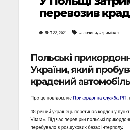
У Польщі затри
перевозив крад
,
#злочини
#кримінал
ЛИП 22, 2021
Польські прикордон
України, який пробув
крадений автомобіл
Про це повідомляє
Прикордонна служба РП
,
48-річний українець перетинав кордон у пункт
Vitara». Під час перевірки польські прикордо
перебувало в розшукових базах Інтерполу.