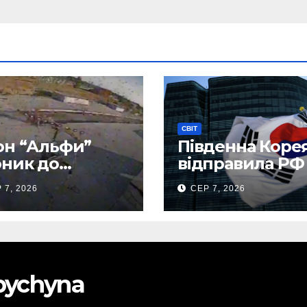
СВІТ
н “Альфи”
Південна Коре
ник до
відправила РФ
нецького
тисяч тонн
 7, 2026
СЕР 7, 2026
опорту та
авіапалива
лив “Шахед”
до запуску
obychyna