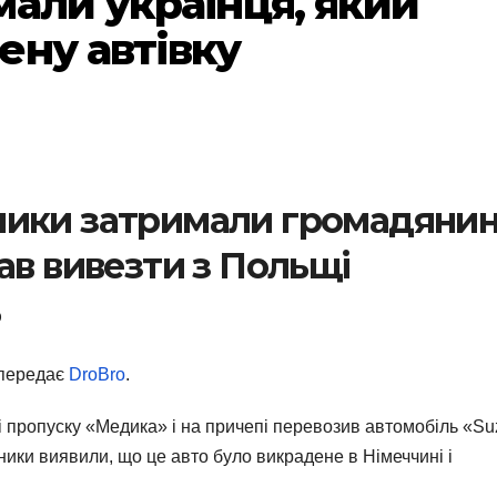
мали українця, який
ену автівку
ники затримали громадяни
ав вивезти з Польщі
ь
 передає
DroBro
.
і пропуску «Медика» і на причепі перевозив автомобіль «Su
нники виявили, що це авто було викрадене в Німеччині і