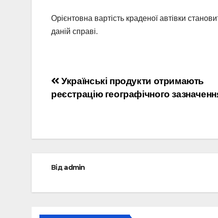
Орієнтовна вартість краденої автівки становит
даній справі.
Навігація
Українські продукти отримають
реєстрацію географічного зазначенн
записів
Від
admin