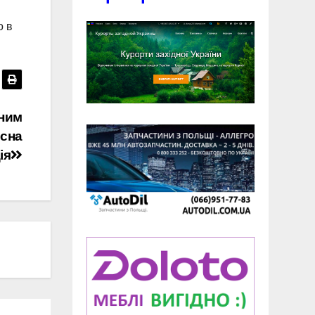
о в
рним
існа
ія