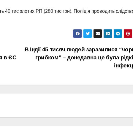
ь 40 тис злотих РП (280 тис грн). Поліція проводить слідств
В Індії 45 тисяч людей заразилися “чо
я в ЄС
грибком” – донедавна це була рідк
інфекц