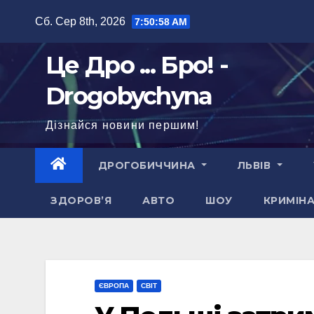
Перейти
Сб. Сер 8th, 2026
7:50:59 AM
до
вмісту
Це Дро ... Бро! -
Drogobychyna
Дізнайся новини першим!
ДРОГОБИЧЧИНА
ЛЬВІВ
ЗДОРОВ’Я
АВТО
ШОУ
КРИМІН
ЄВРОПА
СВІТ