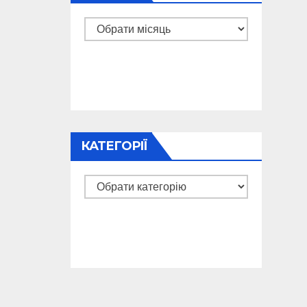
Архіви
КАТЕГОРІЇ
Категорії