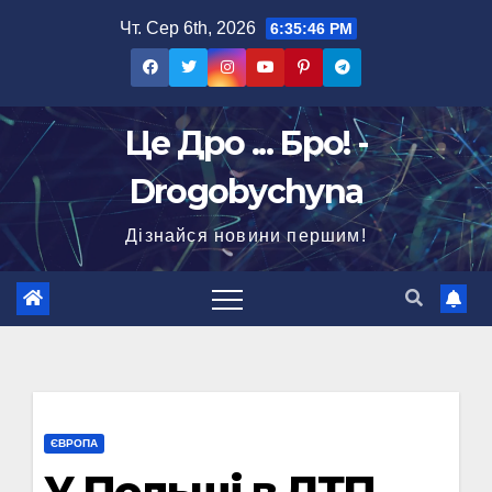
Перейти
Чт. Сер 6th, 2026
6:35:47 PM
до
вмісту
Це Дро ... Бро! -
Drogobychyna
Дізнайся новини першим!
ЄВРОПА
У Польщі в ДТП