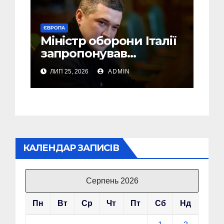
ЄВРОПА
Міністр оборони Італії
запропонував
Федорову стати його
ЛИП 25, 2026
ADMIN
радником
КАЛЕНДАР ЗАПИСІВ
Серпень 2026
Пн
Вт
Ср
Чт
Пт
Сб
Нд