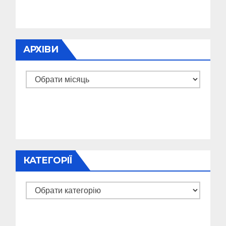
АРХІВИ
Архіви
КАТЕГОРІЇ
Категорії