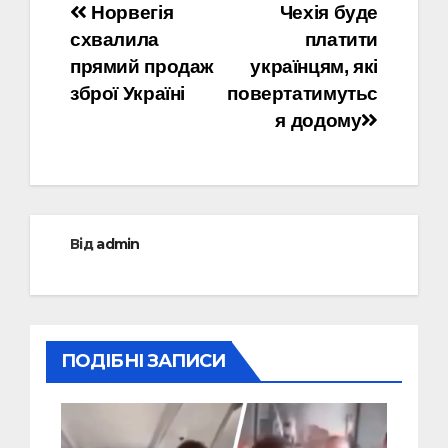
Навігація
Норвегія
Чехія буде
схвалила
платити
записів
прямий продаж
українцям, які
зброї Україні
повертатимутьс
я додому
Від
admin
ПОДІБНІ ЗАПИСИ