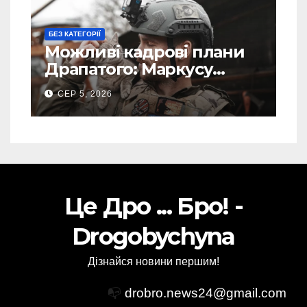
БЕЗ КАТЕГОРІЇ
Можливі кадрові плани
Драпатого: Маркусу
пророкують важливу
СЕР 5, 2026
посаду у ЗСУ
Це Дро ... Бро! -
Drogobychyna
Дізнайся новини першим!
📭
drobro.news24@gmail.com