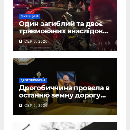
ЛЬВІВЩИНА
Один загиблий та двоє
травмованих внаслідок
ДТП на Самбірщині
СЕР 6, 2026
ДРОГОБИЧЧИНА
Дрогобиччина провела в
останню земну дорогу
свого Захисника – Олега
СЕР 6, 2026
Торського