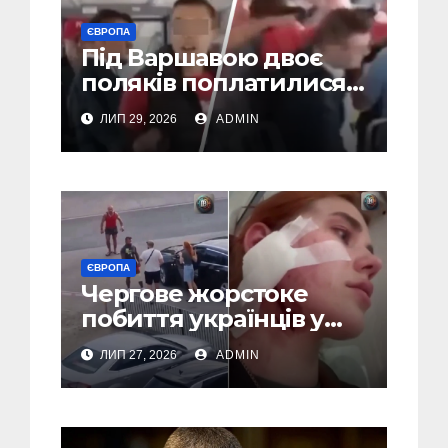
ЄВРОПА
Під Варшавою двоє
поляків поплатилися
за нападки на
ЛИП 29, 2026
ADMIN
українця – пасажири
викинули їх із поїзда
(Відео)
ЄВРОПА
Чергове жорстоке
побиття українців у
Польші: перші
ЛИП 27, 2026
ADMIN
затримання (Відео,
Фото)