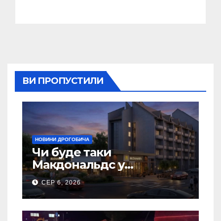
ВИ ПРОПУСТИЛИ
НОВИНИ ДРОГОБИЧА
Чи буде таки
Макдональдс у
Дрогобичі? (Фото)
СЕР 6, 2026