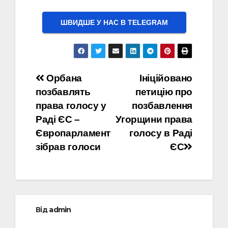
ШВИДШЕ У НАС В ТELEGRAM
Навігація
Орбана
Ініційовано
позбавлять
петицію про
записів
права голосу у
позбавлення
Раді ЄС –
Угорщини права
Європарламент
голосу в Раді
зібрав голоси
ЄС
Від
admin