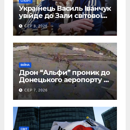
СПОРТ
Українець Василь Іванчук
увійде до Зали світової
шахової слави
СЕР 8, 2026
ВІЙНА
Дрон “Альфи” проник до
Донецького аеропорту та
спалив “Шахед” ще до
СЕР 7, 2026
запуску
СВІТ