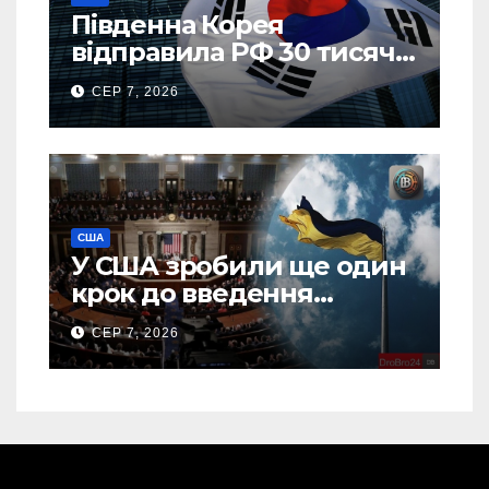
Південна Корея
відправила РФ 30 тисяч
тонн авіапалива
СЕР 7, 2026
США
У США зробили ще один
крок до введення
“пекельних санкцій”
СЕР 7, 2026
проти Росії