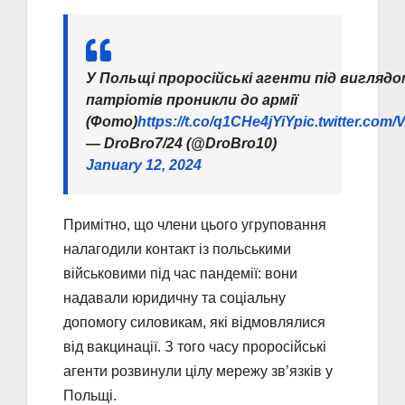
У Польщі проросійські агенти під виглядо
патріотів проникли до армії
(Фото)
https://t.co/q1CHe4jYiY
pic.twitter.com
— DroBro7/24 (@DroBro10)
January 12, 2024
Примітно, що члени цього угруповання
налагодили контакт із польськими
військовими під час пандемії: вони
надавали юридичну та соціальну
допомогу силовикам, які відмовлялися
від вакцинації. З того часу проросійські
агенти розвинули цілу мережу зв’язків у
Польщі.