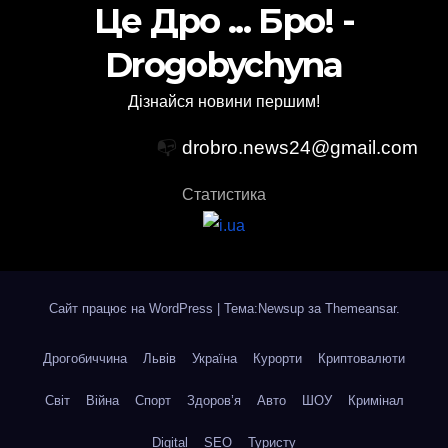
Це Дро ... Бро! -
Drogobychyna
Дізнайся новини першим!
📭
drobro.news24@gmail.com
Статистика
Сайт працює на WordPress
|
Тема:Newsup за
Themeansar
.
Дрогобиччина
Львів
Україна
Курорти
Криптовалюти
Світ
Війна
Спорт
Здоров’я
Авто
ШОУ
Кримінал
Digital
SEO
Туристу