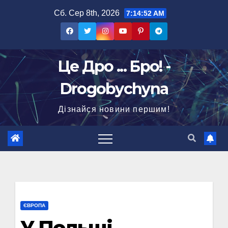
Перейти
Сб. Сер 8th, 2026
7:14:53 AM
до
вмісту
Це Дро ... Бро! -
Drogobychyna
Дізнайся новини першим!
ЄВРОПА
У Польщі