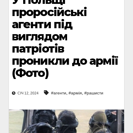
проросійські
агенти під
виглядом
патріотів
проникли до армії
(Фото)
,
,
#агенти
#армія
#рашисти
СІЧ 12, 2024