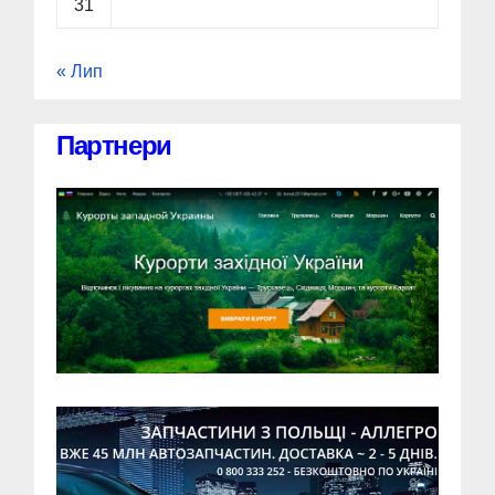
31
« Лип
Партнери