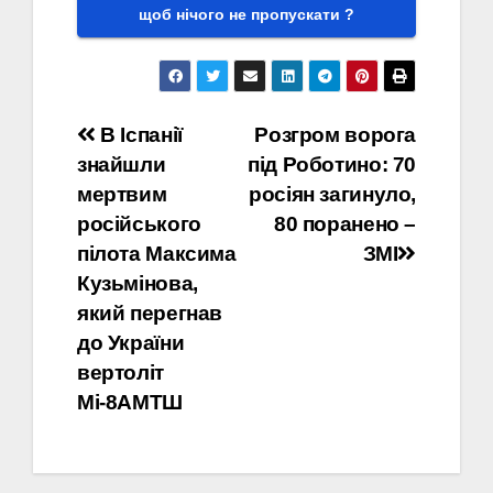
щоб нічого не пропускати ?
Навігація
В Іспанії
Розгром ворога
знайшли
під Роботино: 70
записів
мертвим
росіян загинуло,
російського
80 поранено –
пілота Максима
ЗМІ
Кузьмінова,
який перегнав
до України
вертоліт
Мі-8АМТШ