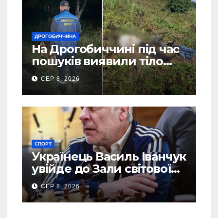
ДРОГОБИЧЧИНА
На Дрогобиччині під час
пошуків виявили тіло
зниклого чоловіка (Фото)
СЕР 8, 2026
СПОРТ
Українець Василь Іванчук
увійде до Зали світової
шахової слави
СЕР 8, 2026