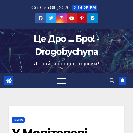
Перейти
Сб. Сер 8th, 2026
2:14:26 PM
до
вмісту
Це Дро ... Бро! -
Drogobychyna
Дізнайся новини першим!
ВІЙНА
У Мелітополі