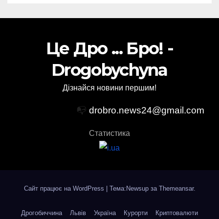
Це Дро ... Бро! -
Drogobychyna
Дізнайся новини першим!
📭
drobro.news24@gmail.com
Статистика
Сайт працює на WordPress
|
Тема:Newsup за
Themeansar
.
Дрогобиччина
Львів
Україна
Курорти
Криптовалюти