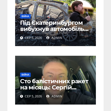
ВІЙНА
Під Єкатеринбургом
вибухнув автомобіль
голови компанії-
СЕР 5, 2026
ADMIN
виробника дронів
“Упир” – перші
подробиці
ВІЙНА
Сто балістичних ракет
на місяць: Сергій
“Флеш” закликав
СЕР 5, 2026
ADMIN
українців готуватися
до гіршого