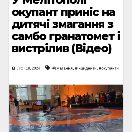
окупант приніс на
дитячі змагання з
самбо гранатомет і
вистрілив (Відео)
,
,
#змагання
#інциденти
#окупанти
ЛЮТ 18, 2024