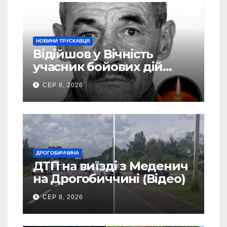
НОВИНИ ТРУСКАВЦЯ
Відійшов у Вічність
учасник бойових дій
Василь Іваникович зі
СЕР 8, 2026
Станилі
ДРОГОБИЧЧИНА
ДТП на виїзді з Меденич
на Дрогобиччині (Відео)
СЕР 8, 2026