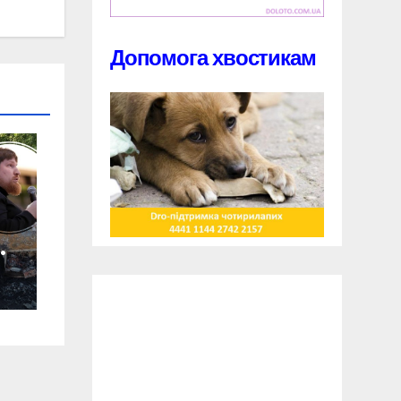
Допомога хвостикам
м
-
і