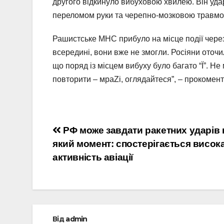
другого відкинуло вибуховою хвилею. Він удар
переломом руки та черепно-мозковою травмою
Рашистське МНС прибуло на місце події через
всередині, вони вже не змогли. Росіяни оточи
що поряд із місцем вибуху було багато “Ї”. Не
повторити – мраZі, оглядайтеся”, – прокомен
Навігація
РФ може завдати ракетних ударів 
який момент: спостерігається висок
записів
активність авіації
Від
admin