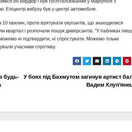
ився об бордюр і був госпіталізований у Маріуполі з
. Епіцентр вибуху був у центрі автомобіля.
 10 хвилин, проте врятувати окупантів, що знаходилися
ли квартал і розпочали пошук диверсантів. “У пабликах пишу
 можемо ні підтвердити, ні спростувати. Можемо тільки
тували учасники спротиву.
в будь-
У боях під Бахмутом загинув артист ба
а
Вадим Хлуп’яне