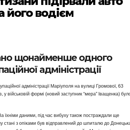
тизани підірвали авто
а його водієм
вано щонайменше одного
аційної адміністрації
купаційної адміністрації Маріуполя на вулиці Громової, 63
, у військовій формі (новий заступник “мера” Іващенка) бул
а їхніми даними, під час вибуху також постраждали ще
 стані з опіками був відправлений до шпиталю до Донецька