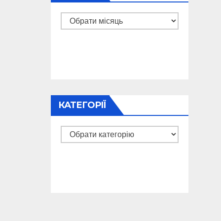
Архіви
КАТЕГОРІЇ
Категорії