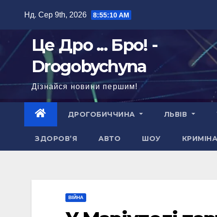
Перейти
Нд. Сер 9th, 2026
8:55:10 AM
до
вмісту
Це Дро ... Бро! -
Drogobychyna
Дізнайся новини першим!
ДРОГОБИЧЧИНА
ЛЬВІВ
ЗДОРОВ’Я
АВТО
ШОУ
КРИМІН
ВІЙНА