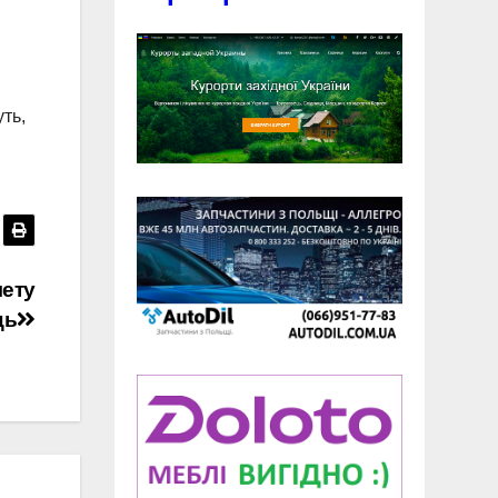
ть,
лету
ць