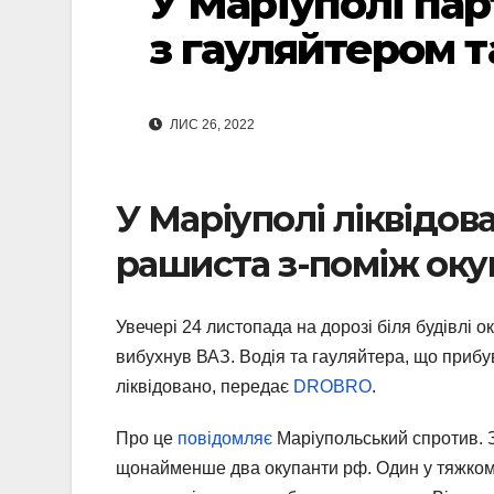
У Маріуполі пар
з гауляйтером т
ЛИС 26, 2022
У Маріуполі ліквідо
рашиста з-поміж окуп
Увечері 24 листопада на дорозі біля будівлі о
вибухнув ВАЗ. Водія та гауляйтера, що прибув
ліквідовано, передає
DROBRO
.
Про це
повідомляє
Маріупольський спротив. З
щонайменше два окупанти рф. Один у тяжкому