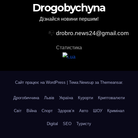
Drogobychyna
Дізнайся новини першим!
📭
drobro.news24@gmail.com
Статистика
Сайт працює на WordPress
|
Тема:Newsup за
Themeansar
.
Дрогобиччина
Львів
Україна
Курорти
Криптовалюти
Світ
Війна
Спорт
Здоров’я
Авто
ШОУ
Кримінал
Digital
SEO
Туристу