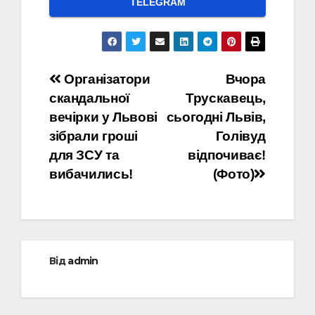
ТELEGRAM
Навігація
Організатори
Вчора
скандальної
Трускавець,
записів
вечірки у Львові
сьогодні Львів,
зібрали гроші
Голівуд
для ЗСУ та
відпочиває!
вибачились!
(Фото)
Від
admin