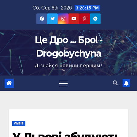
Перейти
Сб. Сер 8th, 2026
3:26:16 PM
до
вмісту
Це Дро ... Бро! -
Drogobychyna
Дізнайся новини першим!
ЛЬВІВ
У Львові збудують