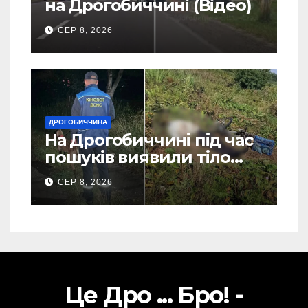
на Дрогобиччині (Відео)
СЕР 8, 2026
ДРОГОБИЧЧИНА
На Дрогобиччині під час
пошуків виявили тіло
зниклого чоловіка (Фото)
СЕР 8, 2026
Це Дро ... Бро! -