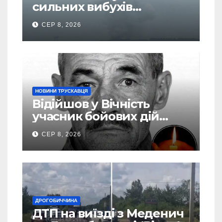
сильних вибухів
почалася масова
СЕР 8, 2026
евакуація
НОВИНИ ТРУСКАВЦЯ
Відійшов у Вічність
учасник бойових дій
Василь Іваникович зі
СЕР 8, 2026
Станилі
ДРОГОБИЧЧИНА
ДТП на виїзді з Меденич