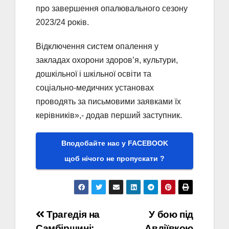
про завершення опалювального сезону
2023/24 років.
Відключення систем опалення у
закладах охорони здоров’я, культури,
дошкільної і шкільної освіти та
соціально-медичних установах
проводять за письмовими заявками їх
керівників»,- додав перший заступник.
Вподобайте нас у FACEBOOK
щоб нічого не пропускати ?
Навігація
Трагедія на
У бою під
Самбірщині:
Авдіївкою