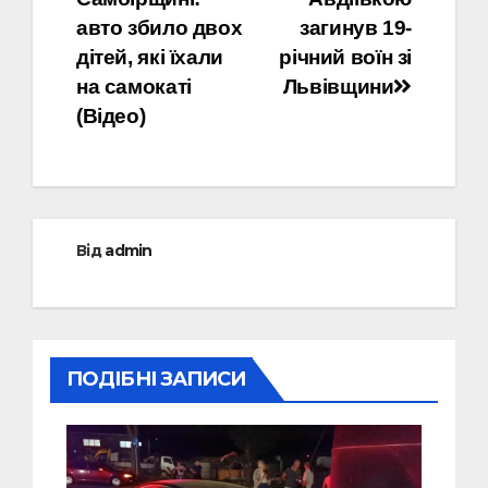
записів
авто збило двох
загинув 19-
дітей, які їхали
річний воїн зі
на самокаті
Львівщини
(Відео)
Від
admin
ПОДІБНІ ЗАПИСИ