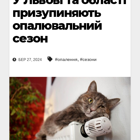
призупиняють
опалювальний
сезон
,
#опалення
#сезони
БЕР 27, 2024