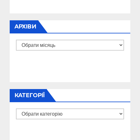
АРХІВИ
Архіви
КАТЕГОРІЇ
Категорії