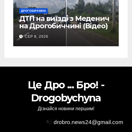
ДРОГОБИЧЧИНА
ДТП на виїзді з Меденич
на Дрогобиччині (Відео)
СЕР 8, 2026
Це Дро ... Бро! -
Drogobychyna
Дізнайся новини першим!
📭
drobro.news24@gmail.com