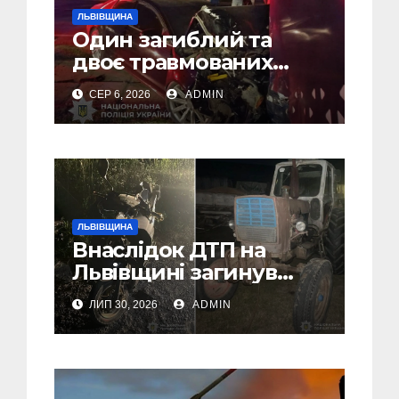
ЛЬВІВЩИНА
Один загиблий та
двоє травмованих
внаслідок ДТП на
СЕР 6, 2026
ADMIN
Самбірщині
ЛЬВІВЩИНА
Внаслідок ДТП на
Львівщині загинув
малолітній водій
ЛИП 30, 2026
ADMIN
скутера, а
неповнолітній
пасажир травмований