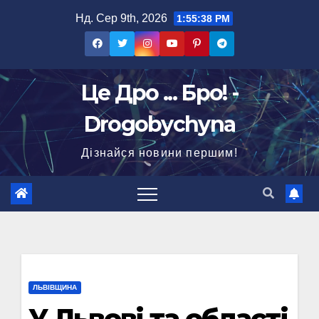
Перейти
Нд. Сер 9th, 2026
1:55:39 PM
до
вмісту
Це Дро ... Бро! -
Drogobychyna
Дізнайся новини першим!
ЛЬВІВЩИНА
У Львові та області