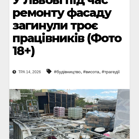
ремонту фасаду
загинули троє
працівників (Фото
18+)
,
,
#будівництво
#висота
#трагедії
ТРА 14, 2026