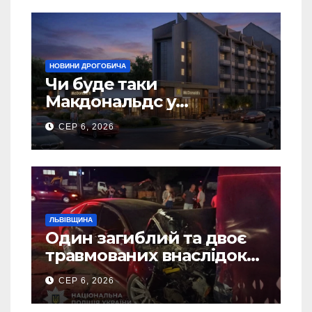
НОВИНИ ДРОГОБИЧА
Чи буде таки
Макдональдс у
Дрогобичі? (Фото)
СЕР 6, 2026
ЛЬВІВЩИНА
Один загиблий та двоє
травмованих внаслідок
ДТП на Самбірщині
СЕР 6, 2026