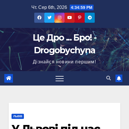
Перейти
Чт. Сер 6th, 2026
4:35:00 PM
до
вмісту
Це Дро ... Бро! -
Drogobychyna
Дізнайся новини першим!
ЛЬВІВ
У Львові під час