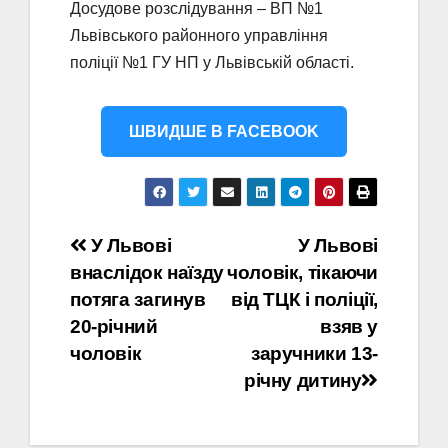
Досудове розслідування – ВП №1
Львівського районного управління
поліції №1 ГУ НП у Львівській області.
ШВИДШЕ В FACEBOOK
Навігація
У Львові
У Львові
внаслідок наїзду
чоловік, тікаючи
записів
потяга загинув
від ТЦК і поліції,
20-річний
взяв у
чоловік
заручники 13-
річну дитину