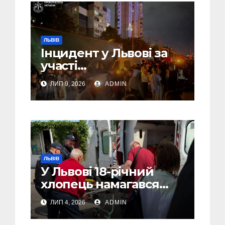
ЛЬВІВ
Інцидент у Львові за
участі
військовослужбовців,
ЛИП 9, 2026
ADMIN
поліції та цивільних:
розпочато
розслідування (Фото,
Відео)
ЛЬВІВ
У Львові 18-річний
хлопець намагався
вчинити самогубство
ЛИП 4, 2026
ADMIN