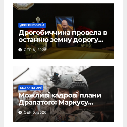
ДРОГОБИЧЧИНА
Дрогобиччина провела в
останню земну дорогу
свого Захисника – Олега
СЕР 6, 2026
Торського
БЕЗ КАТЕГОРІЇ
Можливі кадрові плани
Драпатого: Маркусу
пророкують важливу
СЕР 5, 2026
посаду у ЗСУ