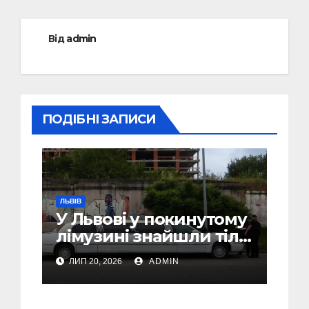
Від
admin
ПОДІБНІ ЗАПИСИ
ЛЬВІВ
У Львові у покинутому
лімузині знайшли тіло
46-річного чоловіка
ЛИП 20, 2026
ADMIN