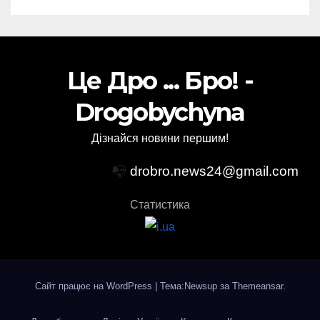
Це Дро ... Бро! -
Drogobychyna
Дізнайся новини першим!
📭
drobro.news24@gmail.com
Статистика
Сайт працює на WordPress
|
Тема:Newsup за
Themeansar
.