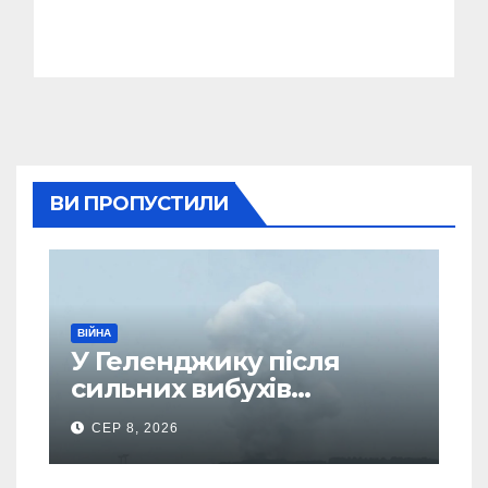
ВИ ПРОПУСТИЛИ
ВІЙНА
У Геленджику після
сильних вибухів
почалася масова
СЕР 8, 2026
евакуація