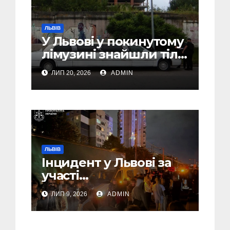
ЛЬВІВ
У Львові у покинутому
лімузині знайшли тіло
46-річного чоловіка
ЛИП 20, 2026
ADMIN
ЛЬВІВ
Інцидент у Львові за
участі
військовослужбовців,
ЛИП 9, 2026
ADMIN
поліції та цивільних:
розпочато
розслідування (Фото,