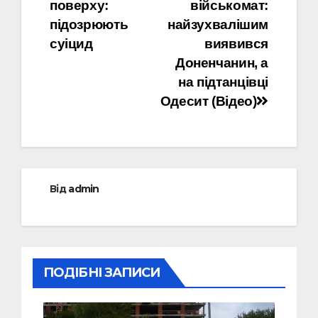
поверху:
військомат:
підозрюють
найзухвалішим
суіцид
виявився
Доненчанин, а
на підтанцівці
Одесит (Відео)
Від
admin
ПОДІБНІ ЗАПИСИ