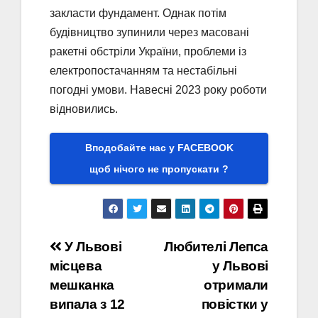
закласти фундамент. Однак потім
будівництво зупинили через масовані
ракетні обстріли України, проблеми із
електропостачанням та нестабільні
погодні умови. Навесні 2023 року роботи
відновились.
Вподобайте нас у FACEBOOK
щоб нічого не пропускати ?
Навігація
У Львові
Любителі Лепса
місцева
у Львові
записів
мешканка
отримали
випала з 12
повістки у