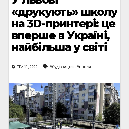
«друкують» школу
на 3D-принтері: це
вперше в Україні,
найбільша у світі
,
#будівництво
#штоли
ТРА 11, 2023