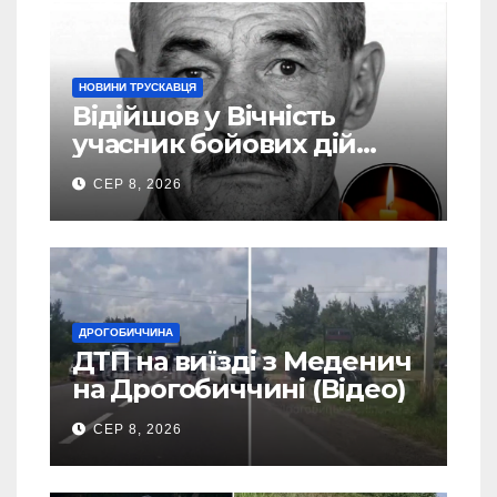
НОВИНИ ТРУСКАВЦЯ
Відійшов у Вічність
учасник бойових дій
Василь Іваникович зі
СЕР 8, 2026
Станилі
ДРОГОБИЧЧИНА
ДТП на виїзді з Меденич
на Дрогобиччині (Відео)
СЕР 8, 2026