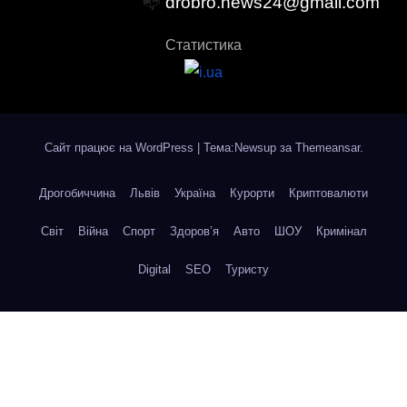
📭
drobro.news24@gmail.com
Статистика
Сайт працює на WordPress
|
Тема:Newsup за
Themeansar
.
Дрогобиччина
Львів
Україна
Курорти
Криптовалюти
Світ
Війна
Спорт
Здоров’я
Авто
ШОУ
Кримінал
Digital
SEO
Туристу