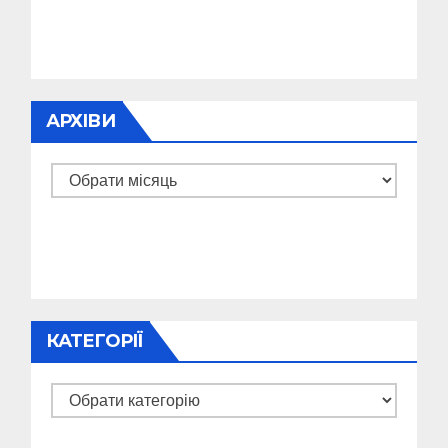
АРХІВИ
Архіви
КАТЕГОРІЇ
Категорії