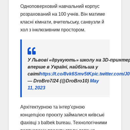
Одноповерховий навчальний корпус
розрахований на 100 учнів. Він матиме
класні кімнати, вчительську, санвузли й
хол з інклюзивним простором.
У Львові «друкують» школу на 3D-принтері
вперше в Україні, найбільша у
світі
https://t.co/8vk6Smv5tK
pic.twitter.com/
— DroBro7/24 (@DroBro10)
May
11, 2023
Архітектурною та інтер’єрною
концепцією проєкту займалися київські
фахівці з balbek bureau. Технологічними