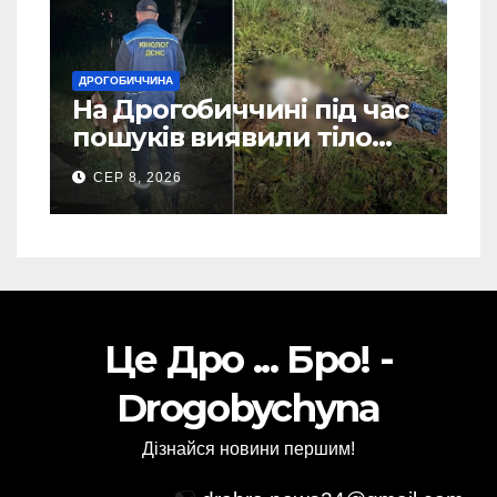
ДРОГОБИЧЧИНА
На Дрогобиччині під час
пошуків виявили тіло
зниклого чоловіка (Фото)
СЕР 8, 2026
Це Дро ... Бро! -
Drogobychyna
Дізнайся новини першим!