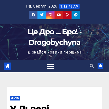
Перейти
Нд. Сер 9th, 2026
3:12:44 AM
до
вмісту
Це Дро ... Бро! -
Drogobychyna
Дізнайся новини першим!
ЛЬВІВ
У Львові