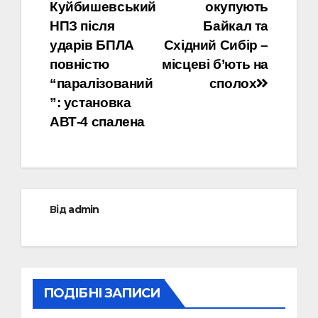
Куйбишевський
окупують
записів
НПЗ після
Байкал та
ударів БПЛА
Східний Сибір –
повністю
місцеві б’ють на
“паралізований
сполох
”: установка
АВТ-4 спалена
Від
admin
ПОДІБНІ ЗАПИСИ