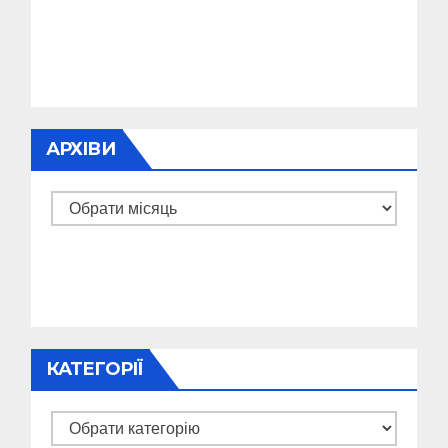
АРХІВИ
Архіви
КАТЕГОРІЇ
Категорії