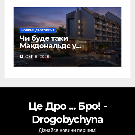
НОВИНИ ДРОГОБИЧА
Чи буде таки
Макдональдс у
Дрогобичі? (Фото)
СЕР 6, 2026
Це Дро ... Бро! -
Drogobychyna
Дізнайся новини першим!