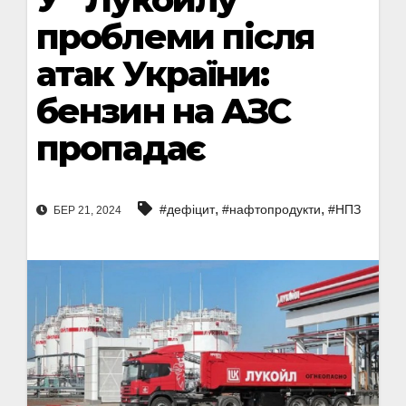
проблеми після
атак України:
бензин на АЗС
пропадає
,
,
#дефіцит
#нафтопродукти
#НПЗ
БЕР 21, 2024