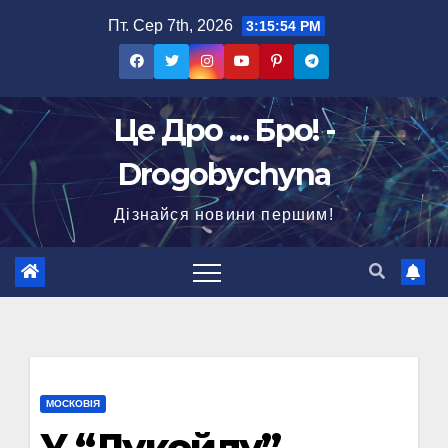
Перейти
Пт. Сер 7th, 2026
3:15:55 PM
до
вмісту
Це Дро ... Бро! -
Drogobychyna
Дізнайся новини першим!
МОСКОВІЯ
У “Лукойлу”