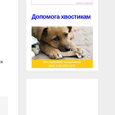
Допомога хвостикам
еж