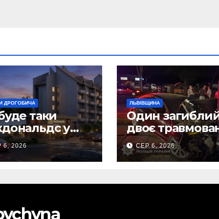
И ДРОГОБИЧА
ЛЬВІВЩИНА
буде таки
Один загиблий
дональдс у
двоє травмова
гобичі? (Фото)
внаслідок ДТП 
 6, 2026
СЕР 6, 2026
Самбірщині
obychyna