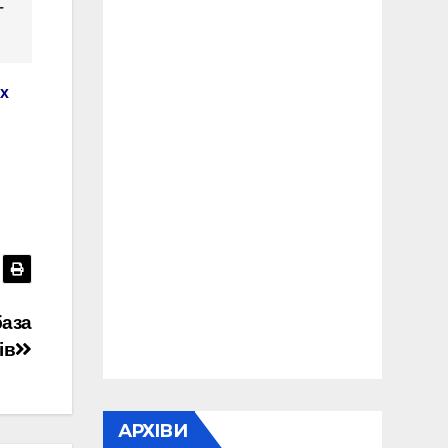
–
ах
база
ів
АРХІВИ