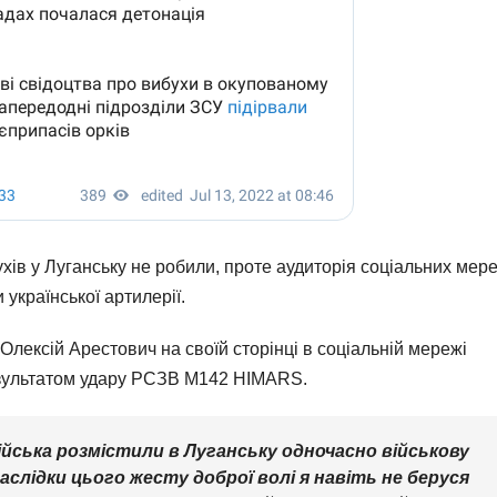
ухів у Луганську не робили, проте аудиторія соціальних мер
 української артилерії.
Олексій Арестович на своїй сторінці в соціальній мережі
результатом удару РСЗВ M142 HIMARS.
ійська розмістили в Луганську одночасно військову
аслідки цього жесту доброї волі я навіть не беруся