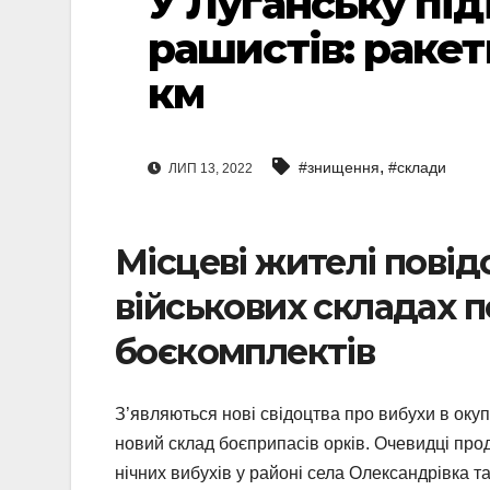
У Луганську під
рашистів: ракет
км
,
#знищення
#склади
ЛИП 13, 2022
Місцеві жителі повід
військових складах п
боєкомплектів
З’являються нові свідоцтва про вибухи в оку
новий склад боєприпасів орків. Очевидці про
нічних вибухів у районі села Олександрівка т