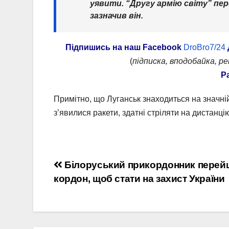
уявити. “Другу армію світу” пе
зазначив він.
Підпишись на наш
Facebook
DroBro7/24
(
підписка, вподобайка, р
Р
Примітно, що Луганськ знаходиться на значній 
з’явилися ракети, здатні стріляти на дистанці
Навігація
Білоруський прикордонник перей
кордон, щоб стати на захист України
записів