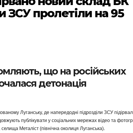
ірвано новий склад БК
и ЗСУ пролетіли на 95
омляють, що на російських
очалася детонація
пованому Луганську, де напередодні підрозділи ЗСУ підірва
довжують публікувати у соціальних мережах відео та фотогр
а селища Металіст (північна околиця Луганська).