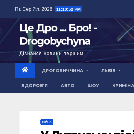
Перейти
Пт. Сер 7th, 2026
11:10:53 PM
до
вмісту
Це Дро ... Бро! -
Drogobychyna
Дізнайся новини першим!
ДРОГОБИЧЧИНА
ЛЬВІВ
ЗДОРОВ’Я
АВТО
ШОУ
КРИМІН
ВІЙНА