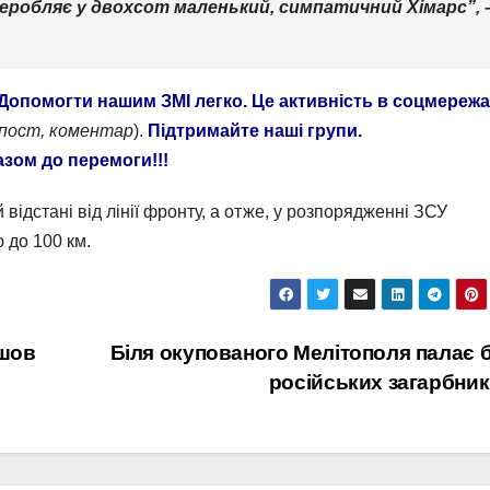
реробляє у двохсот маленький, симпатичний Хімарс”, 
Допомогти нашим ЗМІ легко. Це активність в соцмереж
епост, коментар
).
Підтримайте наші групи.
азом до перемоги!!!
відстані від лінії фронту, а отже, у розпорядженні ЗСУ
ю до 100 км.
шов
Біля окупованого Мелітополя палає 
російських загарбник