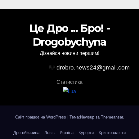
Це Дро ... Бро! -
Drogobychyna
Дізнайся новини першим!
📭
drobro.news24@gmail.com
Статистика
Сайт працює на WordPress
|
Тема:Newsup за
Themeansar
.
Дрогобиччина
Львів
Україна
Курорти
Криптовалюти