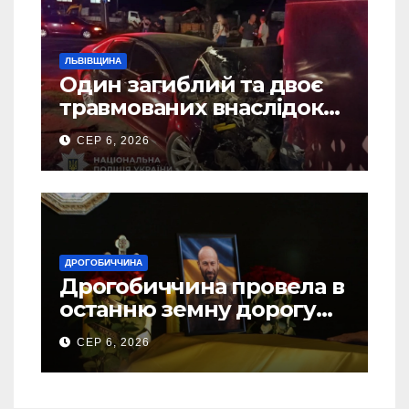
ЛЬВІВЩИНА
Один загиблий та двоє
травмованих внаслідок
ДТП на Самбірщині
СЕР 6, 2026
ДРОГОБИЧЧИНА
Дрогобиччина провела в
останню земну дорогу
свого Захисника – Олега
СЕР 6, 2026
Торського