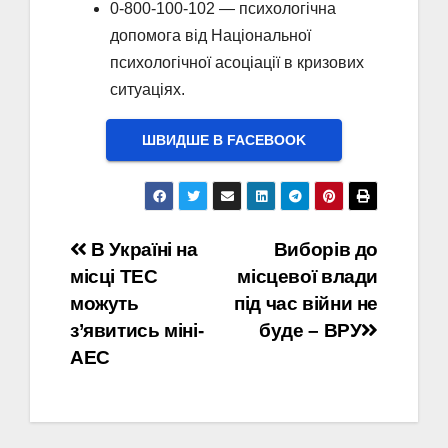
0-800-100-102 — психологічна
допомога від Національної
психологічної асоціації в кризових
ситуаціях.
ШВИДШЕ В FACEBOOK
Навігація
В Україні на
Виборів до
місці ТЕС
місцевої влади
записів
можуть
під час війни не
з’явитись міні-
буде – ВРУ
АЕС