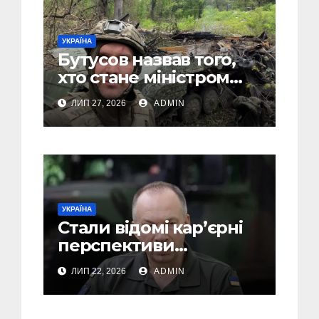
УКРАЇНА
Бутусов назвав того,
хто стане міністром
оборони України, і
ЛИП 27, 2026
ADMIN
пояснив, чому інакше
не може бути
УКРАЇНА
Стали відомі кар’єрні
перспективи
Сирського після
ЛИП 22, 2026
ADMIN
звільнення з посади
Головкому ВСУ