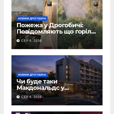
НОВИНИ ДРОГОБИЧА
Пожежа у Дрогобичі:
Повідомляють що горіло
5 гаражів (Відео)
СЕР 6, 2026
НОВИНИ ДРОГОБИЧА
Чи буде таки
Макдональдс у
Дрогобичі? (Фото)
СЕР 6, 2026