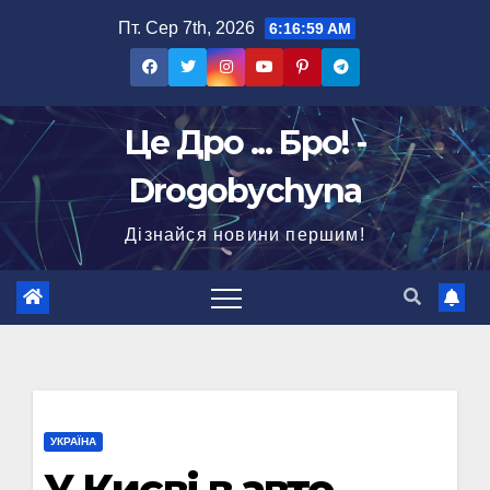
Перейти
Пт. Сер 7th, 2026
6:17:00 AM
до
вмісту
Це Дро ... Бро! -
Drogobychyna
Дізнайся новини першим!
УКРАЇНА
У Києві в авто