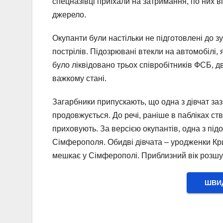
спецназівці приїхали на затримання, по них ві
джерело.
Окупанти були настільки не підготовлені до зу
пострілів. Підозрювані втекли на автомобілі, 
було ліквідовано трьох співробітників ФСБ, 
важкому стані.
Загарбники припускають, що одна з дівчат за
продовжується. До речі, раніше в пабліках ст
приховують. За версією окупантів, одна з під
Сімферополя. Обидві дівчата – уродженки Кри
мешкає у Сімферополі. Приблизний вік розшук
ШВИД