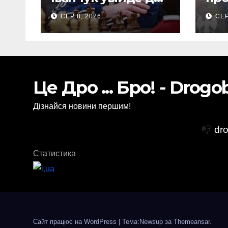
Зали світової
До
СЕР 8, 2026
СЕР
шахової слави
аер
спа
ще 
Це Дро ... Бро! - Drog
Дізнайся новини першим!
📭
dr
Статистика
Сайт працює на WordPress
|
Тема:Newsup за
Themeansar
.