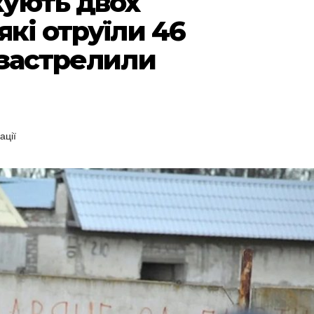
ують двох
які отруїли 46
 застрелили
ації