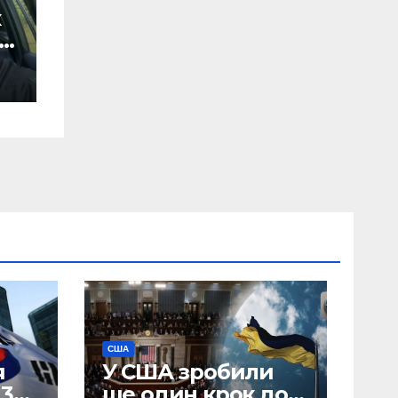
х
США
я
У США зробили
 30
ще один крок до