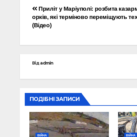
Навігація
Приліт у Маріуполі: розбита казар
орків, які терміново переміщують тех
записів
(Відео)
Від
admin
ПОДІБНІ ЗАПИСИ
ВІЙНА
ВІЙНА