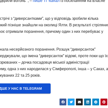
дкрили вогонь” , –
пише ТГ-канал
із посиланням на власне
стрічі з “диверсантками”, що у відповідь зробили кілька
який пізніше знайшли на околиці Ялти. В результаті стрілян
двоє отримали поранення, причому один з них перебуває у
знала несерйозного поранення. Розшук “диверсанток”
верджували, що імена “диверсанток” відомі, проте поки що їх
озрюваних – дочка посадовця міської адміністрації
му, одна з них народилася у Сімферополі, інша – у Саках, 
уваних 22 та 25 років.
ШЕ У НАС В ТELEGRAM