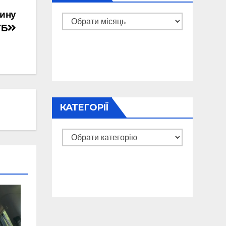
тину
Архіви
ТБ
КАТЕГОРІЇ
Категорії