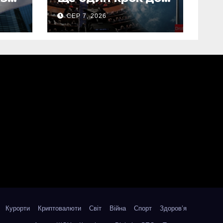
введення
СЕР 7, 2026
“пекельних
санкцій” проти
Росії
Курорти
Криптовалюти
Світ
Війна
Спорт
Здоров’я