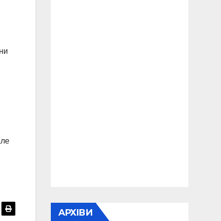
ини
але
АРХІВИ