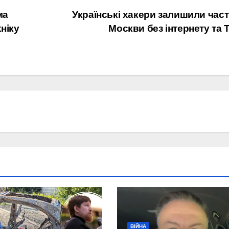
ма
Українські хакери залишили час
ніку
Москви без інтернету та 
ВІЙНА