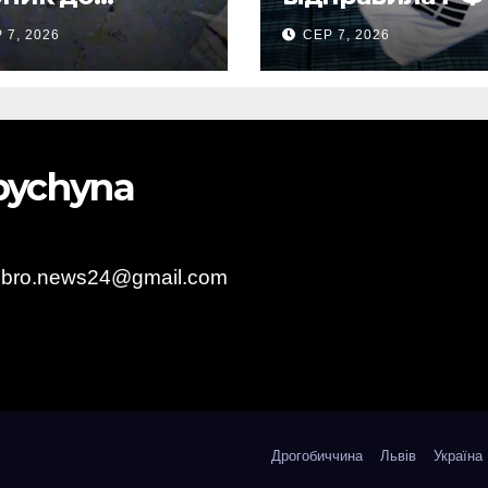
нецького
тисяч тонн
 7, 2026
СЕР 7, 2026
опорту та
авіапалива
лив “Шахед”
до запуску
obychyna
obro.news24@gmail.com
Дрогобиччина
Львів
Україна