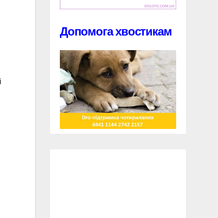
Допомога хвостикам
і
,