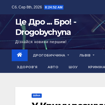
Перейти
Сб. Сер 8th, 2026
8:24:53 AM
до
вмісту
Це Дро ... Бро! -
Drogobychyna
Дізнайся новини першим!
ДРОГОБИЧЧИНА
ЛЬВІВ
ЗДОРОВ’Я
АВТО
ШОУ
КРИМІН
ВІЙНА