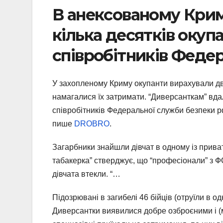
В анексованому Крим
кілька десятків окуп
співробітників Феде
У захопленому Криму окупанти вирахували двох
намагалися їх затримати. “Диверсанткам” вдал
співробітників Федеральної служби безпеки рф
пише
DROBRO
.
Загарбники знайшли дівчат в одному із приватн
табакерка” стверджує, що “професіонали” з 
дівчата втекли. “…
Підозрювані в загибелі 46 бійців (отруїли в 
Диверсантки виявилися добре озброєними і (ми