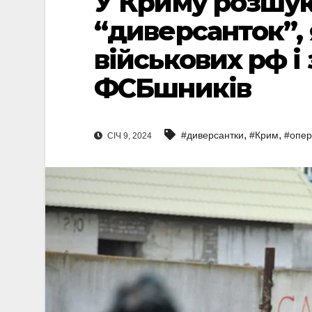
У Криму розшук
“диверсанток”, 
військових рф і
ФСБшників
,
,
#диверсантки
#Крим
#опер
СІЧ 9, 2024