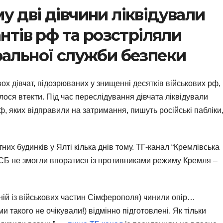
у дві дівчини ліквідували
антів рф та розстріляли
ральної служби безпеки
 дівчат, підозрюваних у знищенні десятків військових рф, 
ося втекти. Під час переслідування дівчата ліквідували
, яких відправили на затримання, пишуть російські пабліки
их будинків у Ялті кілька днів тому. ТГ-канал “Кремлівська
ФСБ не змогли впоратися із противниками режиму Кремля –
одній із військових частин Сімферополя) чинили опір…
 такого не очікували!) відмінно підготовлені. Як тільки