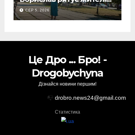
від рекордної спеки
СЕР 5, 2026
(Фото)
Це Дро ... Бро! -
Drogobychyna
Дізнайся новини першим!
📭
drobro.news24@gmail.com
Статистика