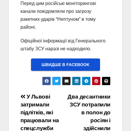
Перед цим російські моніторингові
канали повідомляли про загрозу
ракетних ударів “Нептуном” в тому
районі.
Офіційної інформації від Генерального
штабу ЗСУ наразі не надходило.
ШВИДШЕ В FACEBOOK
Навігація
У Львові
Два десантники
затримали
ЗСУ потрапили
записів
підлітків, які
в полон до
працювали на
росіян і
спецслужби
здійснили