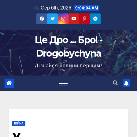
Перейти
Чт. Сер 6th, 2026
9:04:05 AM
до
вмісту
Це Дро ... Бро! -
Drogobychyna
Дізнайся новини першим!
ВІЙНА
У