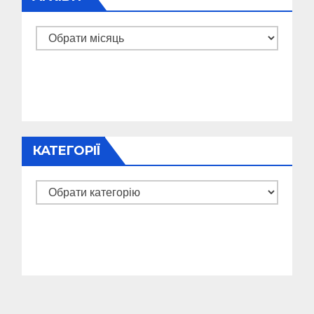
Архіви
КАТЕГОРІЇ
Категорії