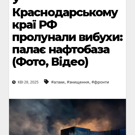
Краснодарському
краї РФ
пролунали вибухи:
палає нафтобаза
(Фото, Відео)
,
,
#атаки
#знищення
#фронти
КВІ 28, 2025