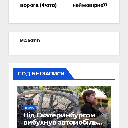
ворога (Фото)
неймовірне
Від
admin
ПОДІБНІ ЗАПИСИ
ВІЙНА
Під Єкатеринбургом
вибухнув автомобіль