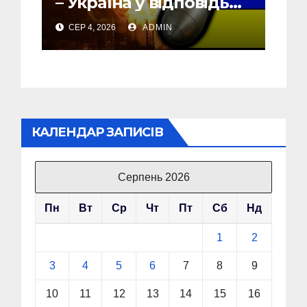
– Україна у відповідь
почала бомбити новий
СЕР 4, 2026
ADMIN
об’єкт на Росії
КАЛЕНДАР ЗАПИСІВ
Серпень 2026
Пн
Вт
Ср
Чт
Пт
Сб
Нд
1
2
3
4
5
6
7
8
9
10
11
12
13
14
15
16