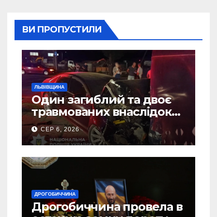
ВИ ПРОПУСТИЛИ
ЛЬВІВЩИНА
Один загиблий та двоє
травмованих внаслідок
ДТП на Самбірщині
СЕР 6, 2026
ДРОГОБИЧЧИНА
Дрогобиччина провела в