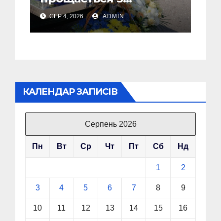
полеглим Воїном
СЕР 4, 2026
ADMIN
Олегом Торським
КАЛЕНДАР ЗАПИСІВ
Серпень 2026
Пн
Вт
Ср
Чт
Пт
Сб
Нд
1
2
3
4
5
6
7
8
9
10
11
12
13
14
15
16