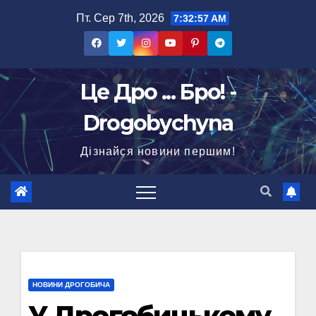
Перейти
Пт. Сер 7th, 2026
7:32:58 AM
до
вмісту
Це Дро ... Бро! -
Drogobychyna
Дізнайся новини першим!
НОВИНИ ДРОГОБИЧА
У Дрогобицькому