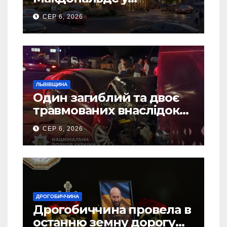
Дрогобичі? (Фото)
СЕР 6, 2026
ЛЬВІВЩИНА
Один загиблий та двоє
травмованих внаслідок
ДТП на Самбірщині
СЕР 6, 2026
ДРОГОБИЧЧИНА
Дрогобиччина провела в
останню земну дорогу