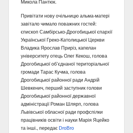
Микола Пантюк.
Привітати нову очільницю альма-матері
завітало чимало поважних гостей:
єпископ Самбірсько-Дрогобицької єпархії
Української Греко-Католицької Церкви
Владика Ярослав Приріз, капелан
університету отець Олег Кекош, голова
Дрогобицької об’єднаної територіальної
громади Тарас Кучма, голова
Дрогобицької районної ради Андрій
Шевкенич, перший заступник голови
Дрогобицької районної державної
адміністрації Роман Шлярп, голова
Львівської обласної ради профспілки
працівників освіти і науки Марія Яцейко
та інші., передає
DroBro