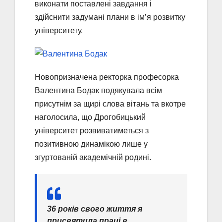
виконати поставлені завдання і
здійснити задумані плани в ім’я розвитку
університету.
Новопризначена ректорка професорка
Валентина Бодак подякувала всім
присутнім за щирі слова вітань та вкотре
наголосила, що Дрогобицький
університет розвиватиметься з
позитивною динамікою лише у
згуртованій академічній родині.
36 років свого життя я
присвятила праці в