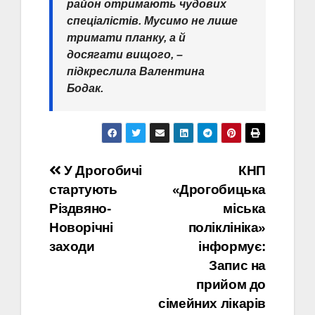
район отримають чудових
спеціалістів. Мусимо не лише
тримати планку, а й
досягати вищого, –
підкреслила Валентина
Бодак.
Навігація
У Дрогобичі
КНП
стартують
«Дрогобицька
записів
Різдвяно-
міська
Новорічні
поліклініка»
заходи
інформує:
Запис на
прийом до
сімейних лікарів