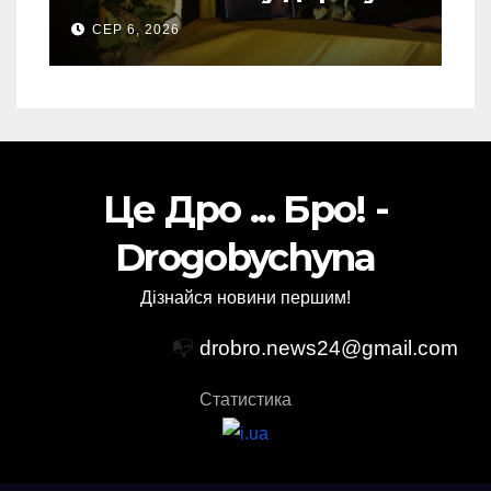
свого Захисника – Олега
СЕР 6, 2026
Торського
Це Дро ... Бро! -
Drogobychyna
Дізнайся новини першим!
📭
drobro.news24@gmail.com
Статистика