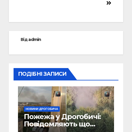
Від
admin
ПОДІБНІ ЗАПИСИ
НОВИНИ ДРОГОБИЧА
Пожежа у Дрогобичі:
Повідомляють що
горіло 5 гаражів