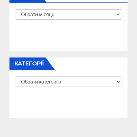
Архіви
КАТЕГОРІЇ
Категорії