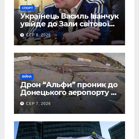
СПОРТ
Українець Василь Іванчук
увійде до Зали світової
шахової слави
СЕР 8, 2026
ВІЙНА
Дрон “Альфи” проник до
Донецького аеропорту та
спалив “Шахед” ще до
СЕР 7, 2026
запуску