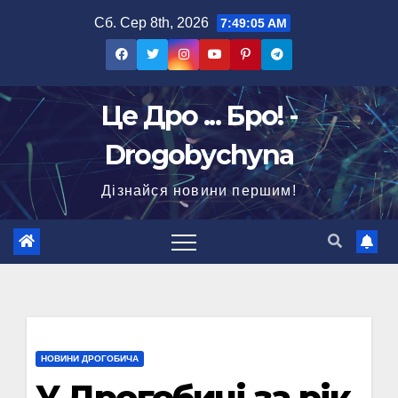
Перейти
Сб. Сер 8th, 2026
7:49:05 AM
до
вмісту
Це Дро ... Бро! -
Drogobychyna
Дізнайся новини першим!
НОВИНИ ДРОГОБИЧА
У Дрогобичі за рік