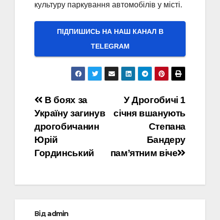
культуру паркування автомобілів у місті.
ПІДПИШИСЬ НА НАШ КАНАЛ В
ТELEGRAM
Навігація
В боях за
У Дрогобичі 1
Україну загинув
січня вшанують
записів
дрогобичанин
Степана
Юрій
Бандеру
Гординський
пам’ятним віче
Від
admin