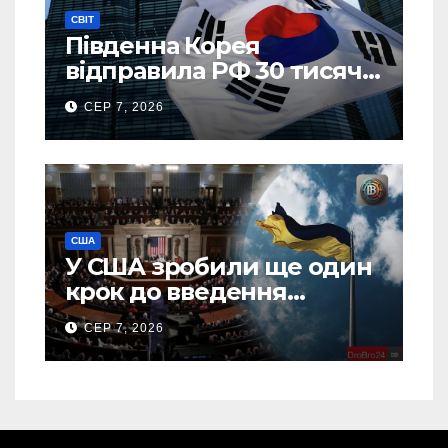
СВІТ
Південна Корея
відправила РФ 30 тисяч
тонн авіапалива
СЕР 7, 2026
США
У США зробили ще один
крок до введення
“пекельних санкцій”
СЕР 7, 2026
проти Росії