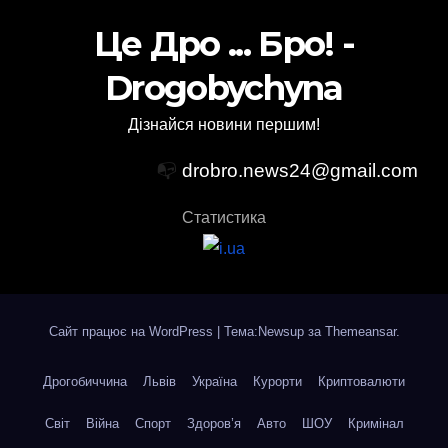
Це Дро ... Бро! -
Drogobychyna
Дізнайся новини першим!
📭
drobro.news24@gmail.com
Статистика
Сайт працює на WordPress
|
Тема:Newsup за
Themeansar
.
Дрогобиччина
Львів
Україна
Курорти
Криптовалюти
Світ
Війна
Спорт
Здоров’я
Авто
ШОУ
Кримінал