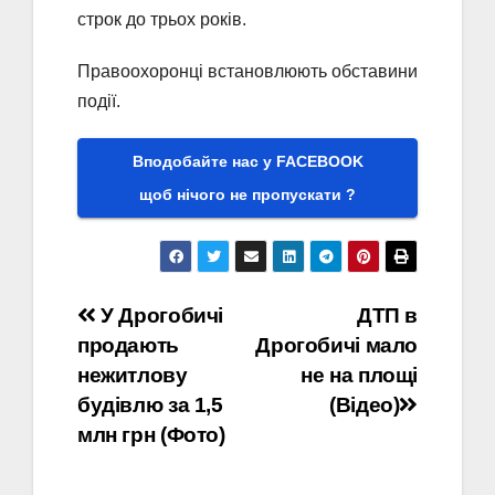
строк до трьох років.
Правоохоронці встановлюють обставини
події.
Вподобайте нас у FACEBOOK
щоб нічого не пропускати ?
Навігація
У Дрогобичі
ДТП в
продають
Дрогобичі мало
записів
нежитлову
не на площі
будівлю за 1,5
(Відео)
млн грн (Фото)