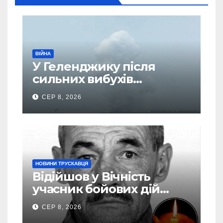
ВІЙНА
У Геленджику після
сильних вибухів
почалася масова
СЕР 8, 2026
евакуація
НОВИНИ ТРУСКАВЦЯ
Відійшов у Вічність
учасник бойових дій
Василь Іваникович зі
СЕР 8, 2026
Станилі