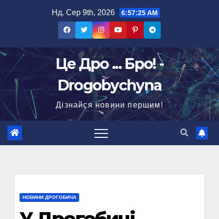
Перейти
Нд. Сер 9th, 2026
6:57:26 AM
до
вмісту
Це Дро ... Бро! -
Drogobychyna
Дізнайся новини першим!
НОВИНИ ДРОГОБИЧА
У Дрогобичі