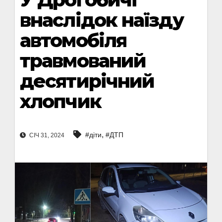
внаслідок наїзду
автомобіля
травмований
десятирічний
хлопчик
,
#діти
#ДТП
СІЧ 31, 2024