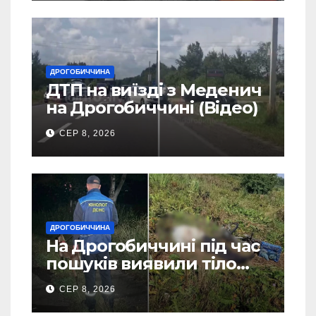
ДРОГОБИЧЧИНА
ДТП на виїзді з Меденич
на Дрогобиччині (Відео)
СЕР 8, 2026
ДРОГОБИЧЧИНА
На Дрогобиччині під час
пошуків виявили тіло
зниклого чоловіка (Фото)
СЕР 8, 2026