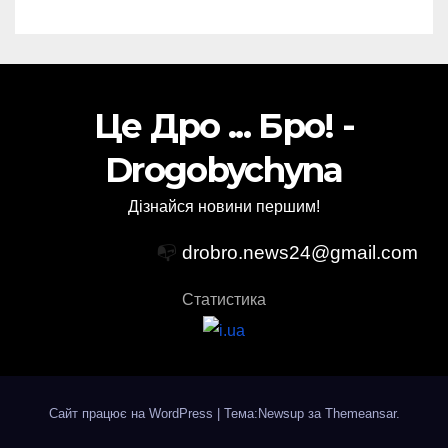
Це Дро ... Бро! -
Drogobychyna
Дізнайся новини першим!
📭
drobro.news24@gmail.com
Статистика
Сайт працює на WordPress
|
Тема:Newsup за
Themeansar
.