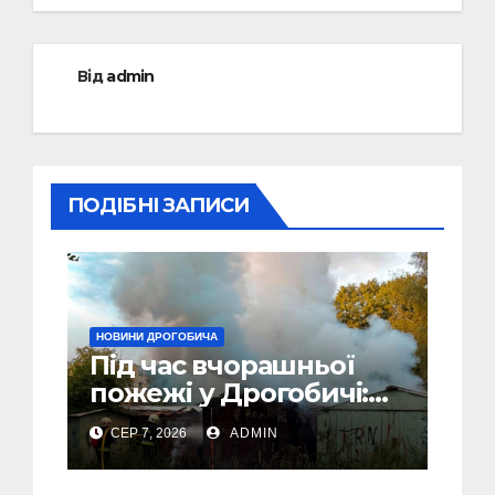
Від
admin
ПОДІБНІ ЗАПИСИ
НОВИНИ ДРОГОБИЧА
Під час вчорашньої
пожежі у Дрогобичі:
“врятовано” 4 гаражі
СЕР 7, 2026
ADMIN
(Відео)