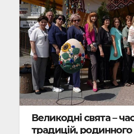
Великодні свята – ча
традицій, родинного 