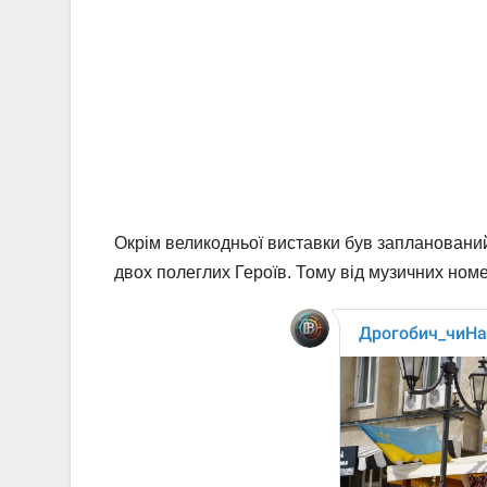
Окрім великодньої виставки був запланований і
двох полеглих Героїв. Тому від музичних ном