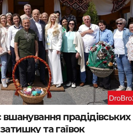
с вшанування прадідівських
затишку та гаївок