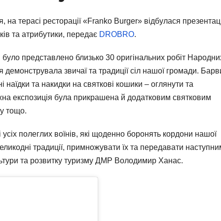
я, на терасі ресторації «Franko Burger» відбулася презентац
ків та атрибутики, передає
DROBRO
.
, було представлено близько 30 оригінальних робіт Народни
 демонструвала звичаї та традиції сіл нашої громади. Барв
і наїдки та накидки на святкові кошики – оглянути та
ожна експозиція була прикрашена й додатковим святковим
у тощо.
і усіх полеглих воїнів, які щоденно боронять кордони нашої
великодні традиції, примножувати їх та передавати наступни
льтури та розвитку туризму ДМР Володимир Ханас.