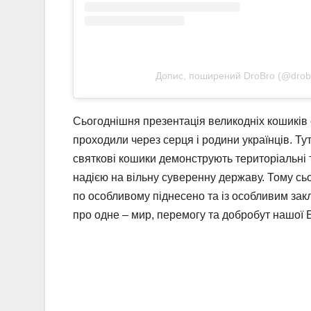
Допис, поширений DroBro (@drob
Сьогоднішня презентація великодніх кошиків си
проходили через серця і родини українців. Тут
святкові кошики демонструють територіальні 
надією на вільну суверенну державу. Тому сьо
по особливому піднесено та із особливим зак
про одне – мир, перемогу та добробут нашої 