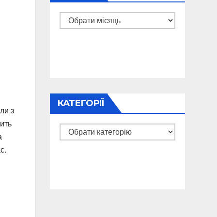
Архіви
КАТЕГОРІЇ
ли з
чить
Категорії
а
с.