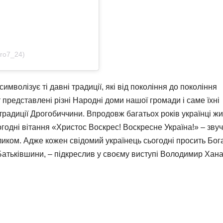
ro7_24)
мволізує ті давні традиції, які від покоління до покоління
 представлені різні Народні доми нашої громади і саме їхні
традиції Дрогобиччини. Впродовж багатьох років українці жи
годні вітання «Христос Воскрес! Воскресне Україна!» – зву
ликом. Адже кожен свідомий українець сьогодні просить Бог
Батьківшини, – підкреслив у своєму виступі Володимир Хана