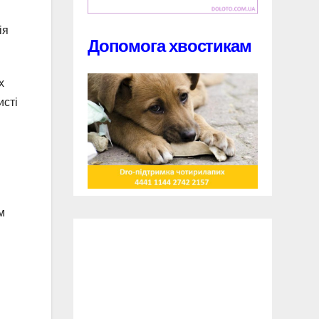
ія
Допомога хвостикам
х
исті
м