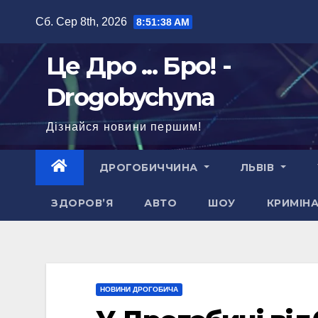
Перейти
Сб. Сер 8th, 2026
8:51:40 AM
до
вмісту
Це Дро ... Бро! -
Drogobychyna
Дізнайся новини першим!
ДРОГОБИЧЧИНА
ЛЬВІВ
ЗДОРОВ’Я
АВТО
ШОУ
КРИМІН
НОВИНИ ДРОГОБИЧА