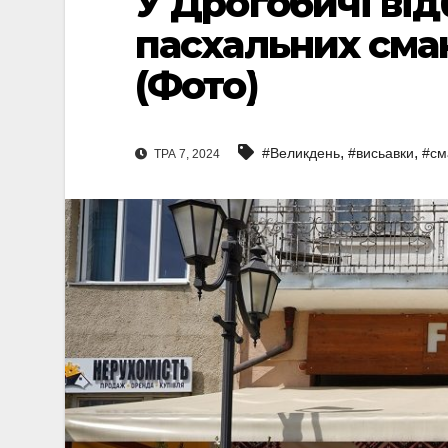
У Дрогобичі від
пасхальних сма
(Фото)
,
,
#Великдень
#висьавки
#см
ТРА 7, 2024