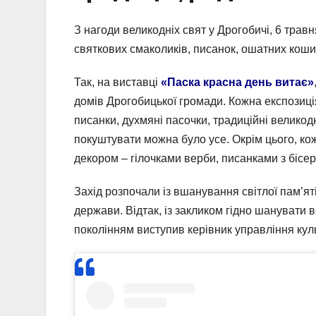
З нагоди великодніх свят у Дрогобичі, 6 травн
святкових смаколиків, писанок, ошатних коши
Так, на виставці
«Паска красна день витає»
домів Дрогобицької громади. Кожна експозиція
писанки, духмяні пасочки, традиційні великодн
покуштувати можна було усе. Окрім цього, к
декором – гілочками верби, писанками з бісер
Захід розпочали із вшанування світлої пам’ят
держави. Відтак, із закликом гідно шанувати 
поколінням виступив керівник управління ку