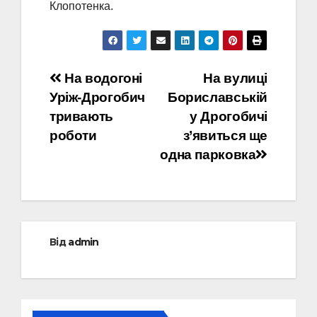
Клопотенка.
Навігація
На водогоні
На вулиці
Уріж-Дрогобич
Бориславській
записів
тривають
у Дрогобичі
роботи
з’явиться ще
одна парковка
Від
admin