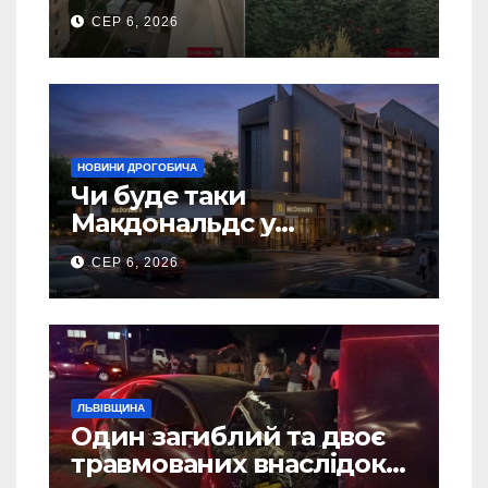
5 гаражів (Відео)
СЕР 6, 2026
НОВИНИ ДРОГОБИЧА
Чи буде таки
Макдональдс у
Дрогобичі? (Фото)
СЕР 6, 2026
ЛЬВІВЩИНА
Один загиблий та двоє
травмованих внаслідок