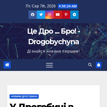
Перейти
Пт. Сер 7th, 2026
4:55:25 AM
до
вмісту
Це Дро ... Бро! -
Drogobychyna
Дізнайся новини першим!
НОВИНИ ДРОГОБИЧА
У Дрогобичі в