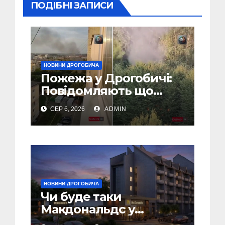
ПОДІБНІ ЗАПИСИ
НОВИНИ ДРОГОБИЧА
Пожежа у Дрогобичі:
Повідомляють що
горіло 5 гаражів
СЕР 6, 2026
ADMIN
(Відео)
НОВИНИ ДРОГОБИЧА
Чи буде таки
Макдональдс у
Дрогобичі? (Фото)