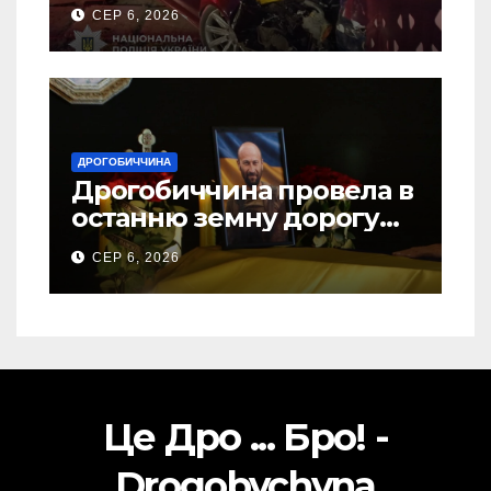
ДТП на Самбірщині
СЕР 6, 2026
ДРОГОБИЧЧИНА
Дрогобиччина провела в
останню земну дорогу
свого Захисника – Олега
СЕР 6, 2026
Торського
Це Дро ... Бро! -
Drogobychyna