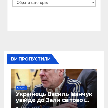
Категорії
ВИ ПРОПУСТИЛИ
СПОРТ
Українець Василь Іванчук
увійде до Зали світової
шахової слави