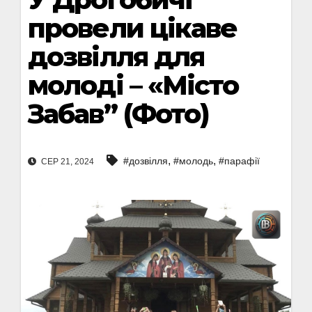
провели цікаве
дозвілля для
молоді – «Місто
Забав” (Фото)
,
,
#дозвілля
#молодь
#парафії
СЕР 21, 2024