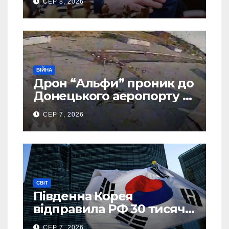
СЕР 8, 2026
ВІЙНА
Дрон “Альфи” проник до
Донецького аеропорту та
спалив “Шахед” ще до
СЕР 7, 2026
запуску
СВІТ
Південна Корея
відправила РФ 30 тисяч
тонн авіапалива
СЕР 7, 2026