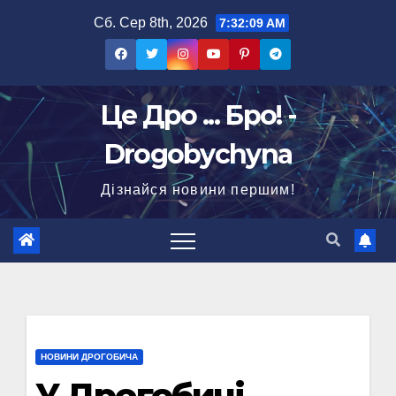
Перейти
Сб. Сер 8th, 2026
7:32:10 AM
до
вмісту
Це Дро ... Бро! -
Drogobychyna
Дізнайся новини першим!
НОВИНИ ДРОГОБИЧА
У Дрогобичі