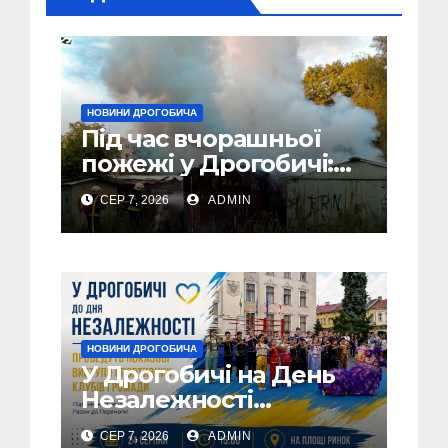
НОВИНИ ДРОГОБИЧА
Під час вчорашньої
пожежі у Дрогобичі:
“врятовано” 4 гаражі
СЕР 7, 2026
ADMIN
(Відео)
НОВИНИ ДРОГОБИЧА
У Дрогобичі на День
Незалежності
виступатимуть
СЕР 7, 2026
ADMIN