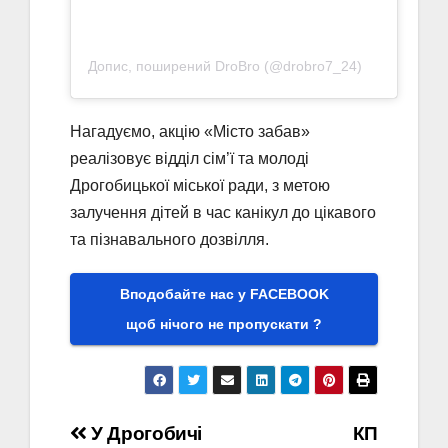
Допис, поширений DroBro (@drobro7_24)
Нагадуємо, акцію «Місто забав»
реалізовує відділ сім’ї та молоді
Дрогобицької міської ради, з метою
залучення дітей в час канікул до цікавого
та пізнавального дозвілля.
Вподобайте нас у FACEBOOK
щоб нічого не пропускати ?
Навігація
У Дрогобичі
КП