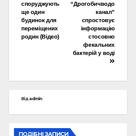
споруджують
“Дрогобичводо
записів
ще один
канал”
будинок для
спростовує
переміщених
інформацію
родин (Відео)
стосовно
фекальних
бактерій у воді
Від
admin
ПОДІБНІ ЗАПИСИ