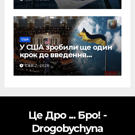
США
У США зробили ще один
крок до введення
“пекельних санкцій”
СЕР 7, 2026
проти Росії
Це Дро ... Бро! -
Drogobychyna