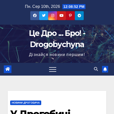
Перейти
Пн. Сер 10th, 2026
12:08:53 PM
до
вмісту
Це Дро ... Бро! -
Drogobychyna
Дізнайся новини першим!
НОВИНИ ДРОГОБИЧА
У Дрогобичі