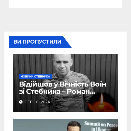
ВИ ПРОПУСТИЛИ
НОВИНИ СТЕБНИКА
Відійшов у Вічність Воїн
зі Стебника – Роман
Кучера
СЕР 10, 2026