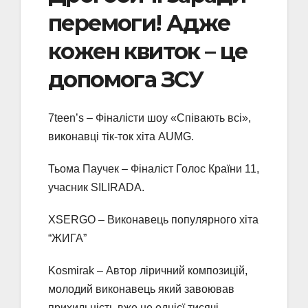
перемоги! Адже
кожен квиток – це
допомога ЗСУ
7teen’s – Фіналісти шоу «Співають всі»,
виконавці тік-ток хіта AUMG.
Тьома Паучек – Фіналіст Голос Країни 11,
учасник SILIRADA.
XSERGO – Виконавець популярного хіта
“ЖИГА”
Kosmirak – Автор ліричний композицій,
молодий виконавець який завоював
прихильність вже не однієї тисячі