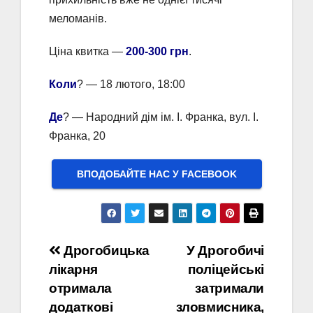
меломанів.
Ціна квитка —
200-300 грн
.
Коли
? — 18 лютого, 18:00
Де
? — Народний дім ім. І. Франка, вул. І.
Франка, 20
ВПОДОБАЙТЕ НАС У FACEBOOK
Навігація
Дрогобицька
У Дрогобичі
лікарня
поліцейські
записів
отримала
затримали
додаткові
зловмисника,