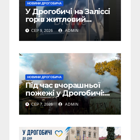
НОВИНИ ДРОГОБИЧА
У Дрогобичі на Заліссі
горів житловий
будинок (Відео)
СЕР 9, 2026
ADMIN
НОВИНИ ДРОГОБИЧА
Під час вчорашньої
пожежі у Дрогобичі:
“врятовано” 4 гаражі
СЕР 7, 2026
ADMIN
(Відео)