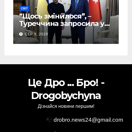
СВІТ
“Щось змінилося”, –
Туреччина запросила у
США дозвіл передати
СЕР 9, 2026
Україні ATACMS та M270
Це Дро ... Бро! -
Drogobychyna
Дізнайся новини першим!
📭
drobro.news24@gmail.com