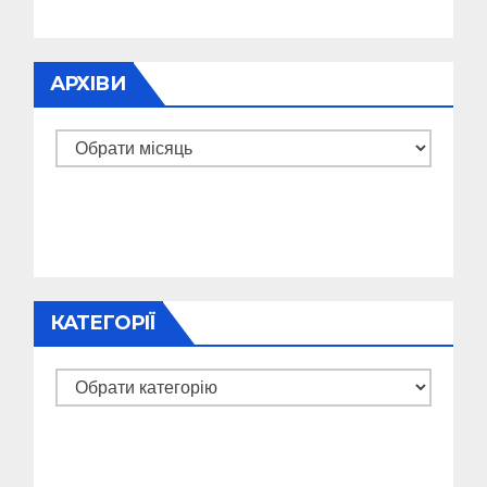
АРХІВИ
Архіви
КАТЕГОРІЇ
Категорії