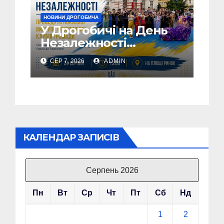
НОВИНИ ДРОГОБИЧА
У Дрогобичі на День
Незалежності
виступатимуть
СЕР 7, 2026
ADMIN
спортивні клубів
громадии
КАЛЕНДАР ЗАПИСІВ
Серпень 2026
Пн
Вт
Ср
Чт
Пт
Сб
Нд
1
2