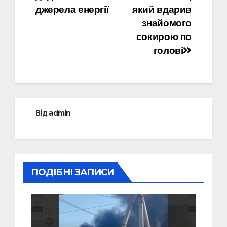
джерела енергії
який вдарив
знайомого
сокирою по
голові
Від
admin
ПОДІБНІ ЗАПИСИ