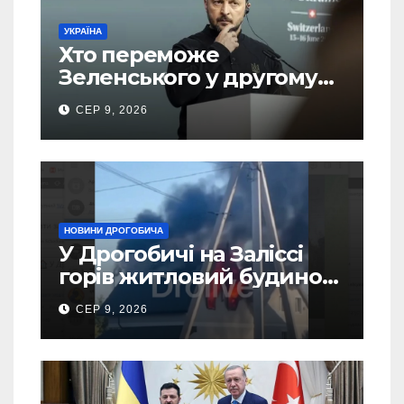
УКРАЇНА
Хто переможе
Зеленського у другому
турі виборів президента
СЕР 9, 2026
України – новий рейтинг
SOCIS
НОВИНИ ДРОГОБИЧА
У Дрогобичі на Заліссі
горів житловий будинок
(Відео)
СЕР 9, 2026