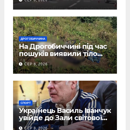
СЕР 8, 2026
ДРОГОБИЧЧИНА
На Дрогобиччині під час
пошуків виявили тіло
зниклого чоловіка
СЕР 8, 2026
СПОРТ
Українець Василь Іванчук
увійде до Зали світової
шахової слави
СЕР 8, 2026