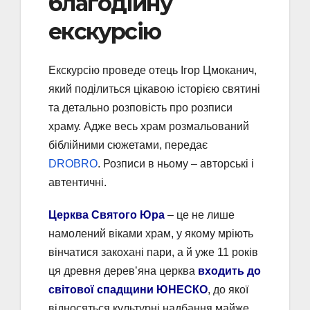
благодійну
екскурсію
Екскурсію проведе отець Ігор Цмоканич,
який поділиться цікавою історією святині
та детально розповість про розписи
храму. Адже весь храм розмальований
біблійними сюжетами, передає
DROBRO
. Розписи в ньому – авторські і
автентичні.
Церква Святого Юра
– це не лише
намолений віками храм, у якому мріють
вінчатися закохані пари, а й уже 11 років
ця древня деревʼяна церква
входить до
світової спадщини ЮНЕСКО
, до якої
відносяться культурні надбання майже