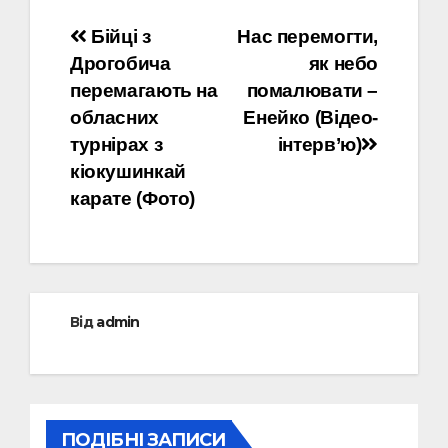
Навігація
Бійці з
Нас перемогти,
Дрогобича
як небо
записів
перемагають на
помалювати –
обласних
Енейко (Відео-
турнірах з
інтерв’ю)
кіокушинкай
карате (Фото)
Від
admin
ПОДІБНІ ЗАПИСИ