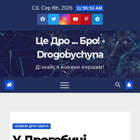
Перейти
Сб. Сер 8th, 2026
11:55:54 AM
до
вмісту
Це Дро ... Бро! -
Drogobychyna
Дізнайся новини першим!
НОВИНИ ДРОГОБИЧА
У Дрогобичі