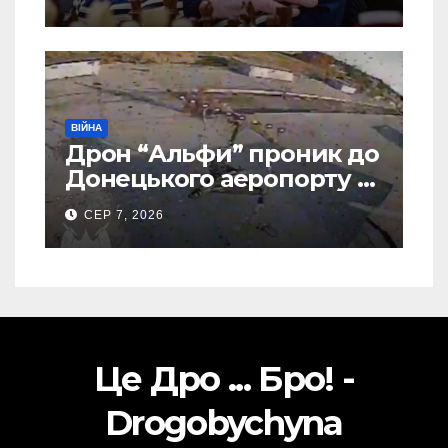
ВІЙНА
Дрон “Альфи” проник до
Донецького аеропорту та
спалив “Шахед” ще до
СЕР 7, 2026
запуску
Це Дро ... Бро! -
Drogobychyna