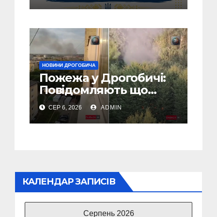
громадии
НОВИНИ ДРОГОБИЧА
Пожежа у Дрогобичі:
Повідомляють що
горіло 5 гаражів
СЕР 6, 2026
ADMIN
(Відео)
КАЛЕНДАР ЗАПИСІВ
Серпень 2026